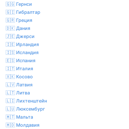
🇬🇬 Гернси
🇬🇮 Гибралтар
🇬🇷 Греция
🇩🇰 Дания
🇯🇪 Джерси
🇮🇪 Ирландия
🇮🇸 Исландия
🇪🇸 Испания
🇮🇹 Италия
🇽🇰 Косово
🇱🇻 Латвия
🇱🇹 Литва
🇱🇮 Лихтенштейн
🇱🇺 Люксембург
🇲🇹 Мальта
🇲🇩 Молдавия