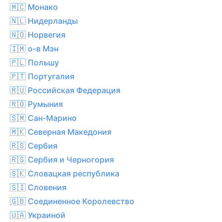
🇲🇨 Монако
🇳🇱 Нидерланды
🇳🇴 Норвегия
🇮🇲 о-в Мэн
🇵🇱 Польшу
🇵🇹 Португалия
🇷🇺 Российская Федерация
🇷🇴 Румыния
🇸🇲 Сан-Марино
🇲🇰 Северная Македония
🇷🇸 Сербия
🇷🇸 Сербия и Черногория
🇸🇰 Словацкая республика
🇸🇮 Словения
🇬🇧 Соединенное Королевство
🇺🇦 Украиной