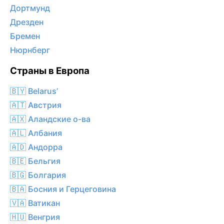
Дортмунд
Дрезден
Бремен
Нюрнберг
Страны в Европа
🇧🇾 Belarus’
🇦🇹 Австрия
🇦🇽 Аландские о-ва
🇦🇱 Албания
🇦🇩 Андорра
🇧🇪 Бельгия
🇧🇬 Болгария
🇧🇦 Босния и Герцеговина
🇻🇦 Ватикан
🇭🇺 Венгрия