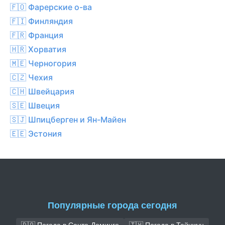
🇫🇴 Фарерские о-ва
🇫🇮 Финляндия
🇫🇷 Франция
🇭🇷 Хорватия
🇲🇪 Черногория
🇨🇿 Чехия
🇨🇭 Швейцария
🇸🇪 Швеция
🇸🇯 Шпицберген и Ян-Майен
🇪🇪 Эстония
Популярные города сегодня
🇩🇴 Погода в Санто-Доминго
🇹🇼 Погода в Тайчжун