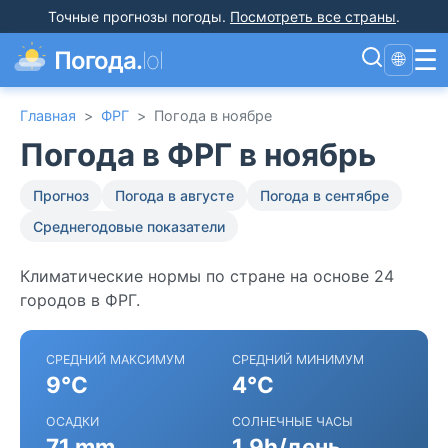
Точные прогнозы погоды
.
Посмотреть все страны
.
☰
Погода.
lol
🌐
Главная
>
ФРГ
>
Погода в ноябре
Погода в ФРГ в ноябрь
Прогноз
Погода в августе
Погода в сентябре
Среднегодовые показатели
Климатические нормы по стране на основе 24
городов в ФРГ.
СРЕДНИЙ МАКСИМУМ
СРЕДНИЙ МИНИМУМ
9°C
4°C
ОСАДКИ
СОЛНЕЧНЫЕ ЧАСЫ
71 mm
1.9h/день