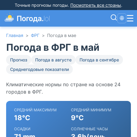
Точные прогнозы погоды
.
Посмотреть все страны
.
☰
Погода.
lol
🌐
Главная
>
ФРГ
>
Погода в мае
Погода в ФРГ в май
Прогноз
Погода в августе
Погода в сентябре
Среднегодовые показатели
Климатические нормы по стране на основе 24
городов в ФРГ.
СРЕДНИЙ МАКСИМУМ
СРЕДНИЙ МИНИМУМ
18°C
9°C
ОСАДКИ
СОЛНЕЧНЫЕ ЧАСЫ
71 mm
3.6h/день