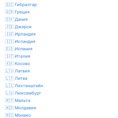
🇬🇮 Гибралтар
🇬🇷 Греция
🇩🇰 Дания
🇯🇪 Джерси
🇮🇪 Ирландия
🇮🇸 Исландия
🇪🇸 Испания
🇮🇹 Италия
🇽🇰 Косово
🇱🇻 Латвия
🇱🇹 Литва
🇱🇮 Лихтенштейн
🇱🇺 Люксембург
🇲🇹 Мальта
🇲🇩 Молдавия
🇲🇨 Монако