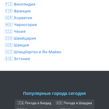
🇫🇮 Финляндия
🇫🇷 Франция
🇭🇷 Хорватия
🇲🇪 Черногория
🇨🇿 Чехия
🇨🇭 Швейцария
🇸🇪 Швеция
🇸🇯 Шпицберген и Ян-Майен
🇪🇪 Эстония
Популярные города сегодня
🇮🇶 Погода в Багдад
🇦🇪 Погода в Шарджа