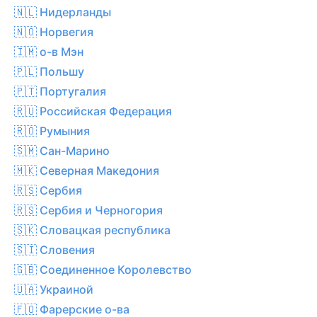
🇳🇱 Нидерланды
🇳🇴 Норвегия
🇮🇲 о-в Мэн
🇵🇱 Польшу
🇵🇹 Португалия
🇷🇺 Российская Федерация
🇷🇴 Румыния
🇸🇲 Сан-Марино
🇲🇰 Северная Македония
🇷🇸 Сербия
🇷🇸 Сербия и Черногория
🇸🇰 Словацкая республика
🇸🇮 Словения
🇬🇧 Соединенное Королевство
🇺🇦 Украиной
🇫🇴 Фарерские о-ва