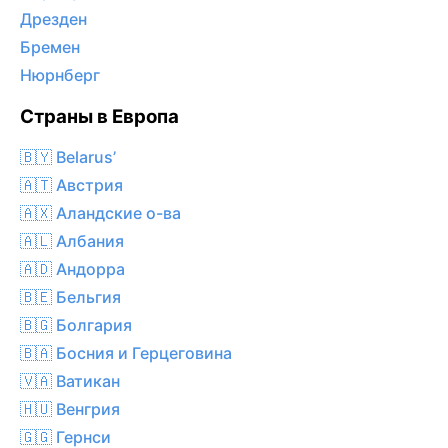
Дрезден
Бремен
Нюрнберг
Страны в Европа
🇧🇾 Belarus’
🇦🇹 Австрия
🇦🇽 Аландские о-ва
🇦🇱 Албания
🇦🇩 Андорра
🇧🇪 Бельгия
🇧🇬 Болгария
🇧🇦 Босния и Герцеговина
🇻🇦 Ватикан
🇭🇺 Венгрия
🇬🇬 Гернси