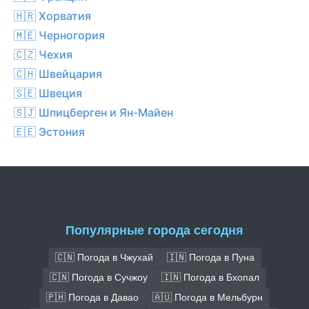
🇭🇷 Хорватия
🇲🇪 Черногория
🇨🇿 Чехия
🇨🇭 Швейцария
🇸🇪 Швеция
🇸🇯 Шпицберген и Ян-Майен
🇪🇪 Эстония
Популярные города сегодня
🇨🇳 Погода в Чжухай
🇮🇳 Погода в Пуна
🇨🇳 Погода в Сучжоу
🇮🇳 Погода в Бхопал
🇵🇭 Погода в Давао
🇦🇺 Погода в Мельбурн