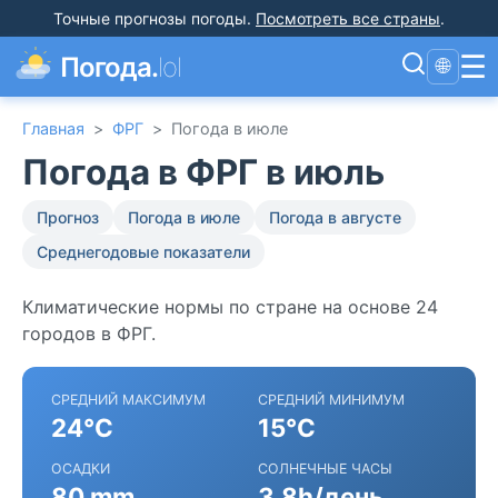
Точные прогнозы погоды
.
Посмотреть все страны
.
☰
Погода.
lol
🌐
Главная
>
ФРГ
>
Погода в июле
Погода в ФРГ в июль
Прогноз
Погода в июле
Погода в августе
Среднегодовые показатели
Климатические нормы по стране на основе 24
городов в ФРГ.
СРЕДНИЙ МАКСИМУМ
СРЕДНИЙ МИНИМУМ
24°C
15°C
ОСАДКИ
СОЛНЕЧНЫЕ ЧАСЫ
80 mm
3.8h/день