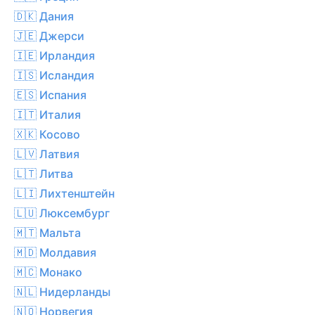
🇩🇰 Дания
🇯🇪 Джерси
🇮🇪 Ирландия
🇮🇸 Исландия
🇪🇸 Испания
🇮🇹 Италия
🇽🇰 Косово
🇱🇻 Латвия
🇱🇹 Литва
🇱🇮 Лихтенштейн
🇱🇺 Люксембург
🇲🇹 Мальта
🇲🇩 Молдавия
🇲🇨 Монако
🇳🇱 Нидерланды
🇳🇴 Норвегия