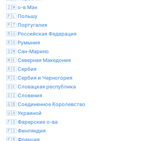
🇮🇲 о-в Мэн
🇵🇱 Польшу
🇵🇹 Португалия
🇷🇺 Российская Федерация
🇷🇴 Румыния
🇸🇲 Сан-Марино
🇲🇰 Северная Македония
🇷🇸 Сербия
🇷🇸 Сербия и Черногория
🇸🇰 Словацкая республика
🇸🇮 Словения
🇬🇧 Соединенное Королевство
🇺🇦 Украиной
🇫🇴 Фарерские о-ва
🇫🇮 Финляндия
🇫🇷 Франция