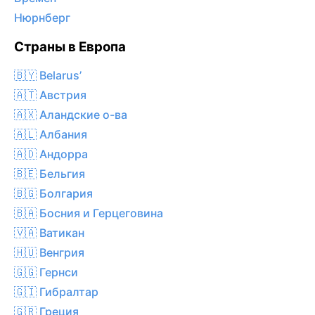
Нюрнберг
Страны в Европа
🇧🇾 Belarus’
🇦🇹 Австрия
🇦🇽 Аландские о-ва
🇦🇱 Албания
🇦🇩 Андорра
🇧🇪 Бельгия
🇧🇬 Болгария
🇧🇦 Босния и Герцеговина
🇻🇦 Ватикан
🇭🇺 Венгрия
🇬🇬 Гернси
🇬🇮 Гибралтар
🇬🇷 Греция