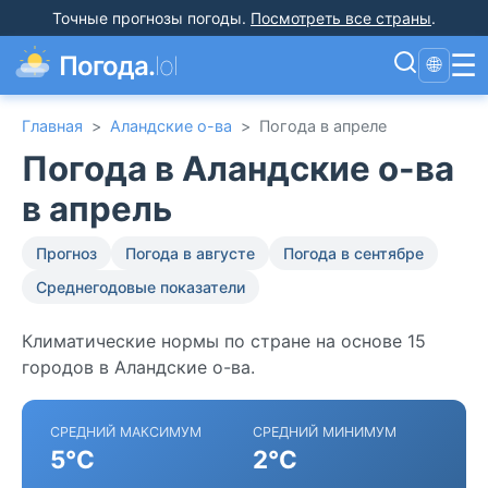
Точные прогнозы погоды
.
Посмотреть все страны
.
☰
Погода.
lol
🌐
Главная
>
Аландские о-ва
>
Погода в апреле
Погода в Аландские о-ва
в апрель
Прогноз
Погода в августе
Погода в сентябре
Среднегодовые показатели
Климатические нормы по стране на основе 15
городов в Аландские о-ва.
СРЕДНИЙ МАКСИМУМ
СРЕДНИЙ МИНИМУМ
5°C
2°C