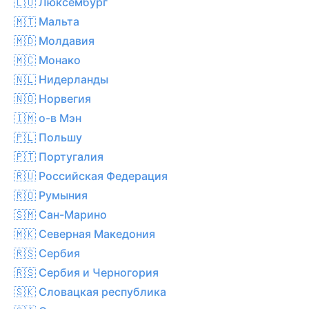
🇱🇺 Люксембург
🇲🇹 Мальта
🇲🇩 Молдавия
🇲🇨 Монако
🇳🇱 Нидерланды
🇳🇴 Норвегия
🇮🇲 о-в Мэн
🇵🇱 Польшу
🇵🇹 Португалия
🇷🇺 Российская Федерация
🇷🇴 Румыния
🇸🇲 Сан-Марино
🇲🇰 Северная Македония
🇷🇸 Сербия
🇷🇸 Сербия и Черногория
🇸🇰 Словацкая республика