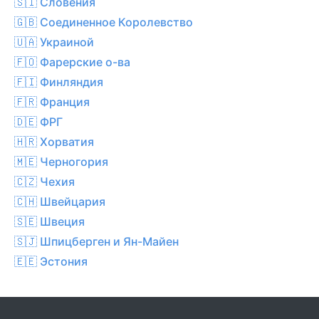
🇸🇮 Словения
🇬🇧 Соединенное Королевство
🇺🇦 Украиной
🇫🇴 Фарерские о-ва
🇫🇮 Финляндия
🇫🇷 Франция
🇩🇪 ФРГ
🇭🇷 Хорватия
🇲🇪 Черногория
🇨🇿 Чехия
🇨🇭 Швейцария
🇸🇪 Швеция
🇸🇯 Шпицберген и Ян-Майен
🇪🇪 Эстония