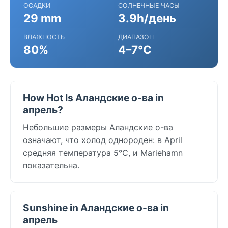
ОСАДКИ
СОЛНЕЧНЫЕ ЧАСЫ
29 mm
3.9h/день
ВЛАЖНОСТЬ
ДИАПАЗОН
80%
4–7°C
How Hot Is Аландские о-ва in
апрель?
Небольшие размеры Аландские о-ва
означают, что холод однороден: в April
средняя температура 5°C, и Mariehamn
показательна.
Sunshine in Аландские о-ва in
апрель