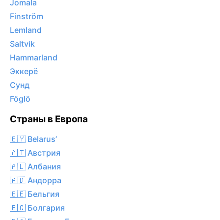
Jomala
Finström
Lemland
Saltvik
Hammarland
Эккерё
Сунд
Föglö
Страны в Европа
🇧🇾 Belarus’
🇦🇹 Австрия
🇦🇱 Албания
🇦🇩 Андорра
🇧🇪 Бельгия
🇧🇬 Болгария