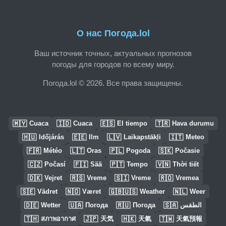
О нас Погода.lol
Ваш источник точных, актуальных прогнозов
погоды для городов по всему миру.
Погода.lol © 2026. Все права защищены.
🇲🇾
🇮🇩
🇪🇸
🇹🇷
Cuaca
Cuaca
El tiempo
Hava durumu
🇭🇺
🇪🇪
🇱🇻
🇮🇹
Időjárás
Ilm
Laikapstākļi
Meteo
🇫🇷
🇱🇹
🇵🇱
🇸🇰
Météo
Oras
Pogoda
Počasie
🇨🇿
🇫🇮
🇵🇹
🇻🇳
Počasí
Sää
Tempo
Thời tiết
🇩🇰
🇷🇸
🇸🇮
🇷🇴
Vejret
Vreme
Vreme
Vremea
🇸🇪
🇳🇴
🇬🇧🇺🇸
🇳🇱
Vädret
Været
Weather
Weer
🇩🇪
🇺🇦
🇷🇺
🇸🇦
Wetter
Погода
Погода
الطقس
🇹🇭
🇯🇵
🇭🇰
🇹🇼
สภาพอากาศ
天気
天氣
天氣預報