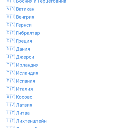
🇧🇦 Босния и Герцеговина
🇻🇦 Ватикан
🇭🇺 Венгрия
🇬🇬 Гернси
🇬🇮 Гибралтар
🇬🇷 Греция
🇩🇰 Дания
🇯🇪 Джерси
🇮🇪 Ирландия
🇮🇸 Исландия
🇪🇸 Испания
🇮🇹 Италия
🇽🇰 Косово
🇱🇻 Латвия
🇱🇹 Литва
🇱🇮 Лихтенштейн