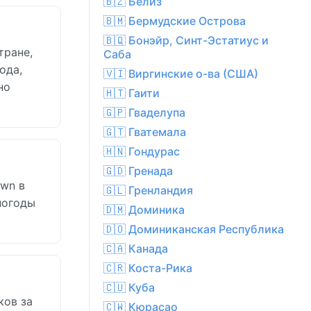
🇧🇿 Белиз
🇧🇲 Бермудские Острова
🇧🇶 Бонэйр, Синт-Эстатиус и
тране,
Саба
ода,
🇻🇮 Виргинские о-ва (США)
но
🇭🇹 Гаити
🇬🇵 Гваделупа
🇬🇹 Гватемала
🇭🇳 Гондурас
🇬🇩 Гренада
own в
🇬🇱 Гренландия
погоды
🇩🇲 Доминика
🇩🇴 Доминиканская Республика
🇨🇦 Канада
🇨🇷 Коста-Рика
🇨🇺 Куба
ков за
🇨🇼 Кюрасао