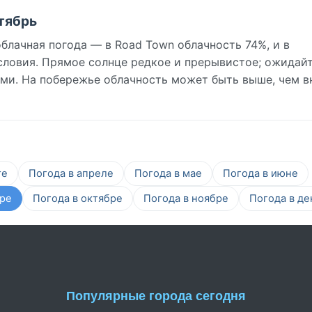
нтябрь
блачная погода — в Road Town облачность 74%, и в
словия. Прямое солнце редкое и прерывистое; ожидай
и. На побережье облачность может быть выше, чем в
те
Погода в апреле
Погода в мае
Погода в июне
бре
Погода в октябре
Погода в ноябре
Погода в де
Популярные города сегодня