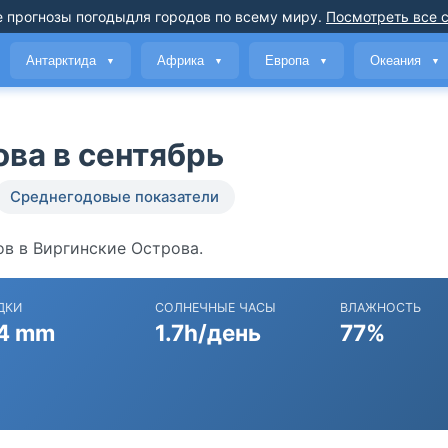
 прогнозы погоды
для городов по всему миру
.
Посмотреть все 
Антарктида
Африка
Европа
Океания
▼
▼
▼
▼
ова в сентябрь
Среднегодовые показатели
ов в Виргинские Острова.
ДКИ
СОЛНЕЧНЫЕ ЧАСЫ
ВЛАЖНОСТЬ
4 mm
1.7h/день
77%