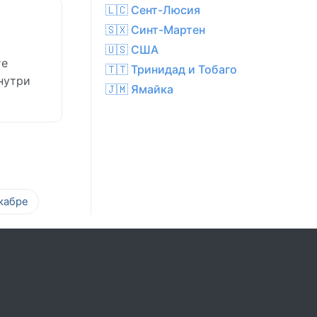
🇱🇨 Сент-Люсия
🇸🇽 Синт-Мартен
🇺🇸 США
те
🇹🇹 Тринидад и Тобаго
нутри
🇯🇲 Ямайка
кабре