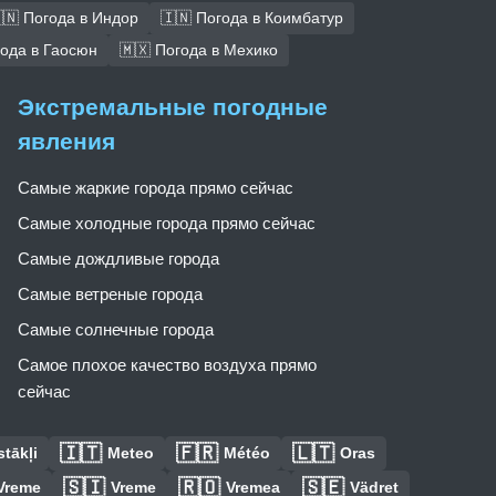
🇳 Погода в Индор
🇮🇳 Погода в Коимбатур
года в Гаосюн
🇲🇽 Погода в Мехико
Экстремальные погодные
явления
Самые жаркие города прямо сейчас
Самые холодные города прямо сейчас
Самые дождливые города
Самые ветреные города
Самые солнечные города
Самое плохое качество воздуха прямо
сейчас
🇮🇹
🇫🇷
🇱🇹
tākļi
Meteo
Météo
Oras
🇸🇮
🇷🇴
🇸🇪
Vreme
Vreme
Vremea
Vädret