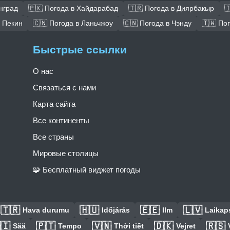
нград
🇵🇰 Погода в Хайдарабад
🇹🇷 Погода в Диярбакыр

в Пекин
🇨🇳 Погода в Ланьчжоу
🇨🇳 Погода в Чэнду
🇹🇼 По
Быстрые ссылки
О нас
Связаться с нами
Карта сайта
Все континенты
Все страны
Мировые столицы
🧩 Бесплатный виджет погоды
🇹🇷
🇭🇺
🇪🇪
🇱🇻
Hava durumu
Időjárás
Ilm
Laikaps
🇮
🇵🇹
🇻🇳
🇩🇰
🇷🇸
Sää
Tempo
Thời tiết
Vejret