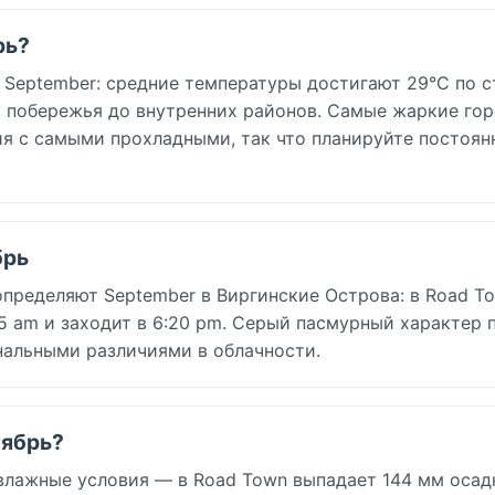
рь?
 September: средние температуры достигают 29°C по с
 побережья до внутренних районов. Самые жаркие гор
ния с самыми прохладными, так что планируйте постоян
брь
определяют September в Виргинские Острова: в Road T
:05 am и заходит в 6:20 pm. Серый пасмурный характер 
нальными различиями в облачности.
тябрь?
влажные условия — в Road Town выпадает 144 мм осад