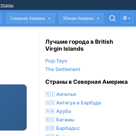
страны
.
🌐
Северная Америка
Южная Америка
▾
▼
▼
Лучшие города в British
Virgin Islands
Род-Таун
The Settlement
Страны в Северная Америка
🇦🇮 Ангилья
🇦🇬 Антигуа и Барбуда
🇦🇼 Аруба
🇧🇸 Багамы
🇧🇧 Барбадос