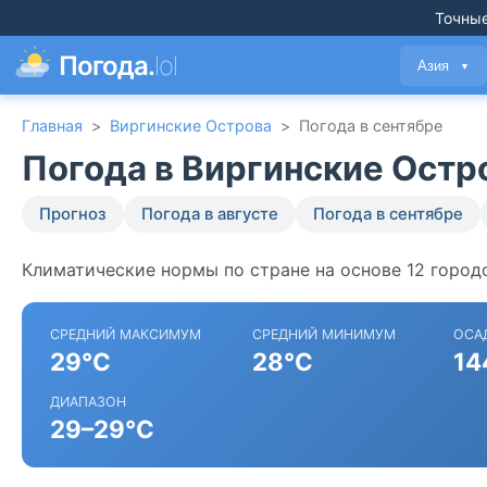
Точные
Погода.
lol
Азия
▼
Главная
>
Виргинские Острова
>
Погода в сентябре
Погода в Виргинские Остр
Прогноз
Погода в августе
Погода в сентябре
Климатические нормы по стране на основе 12 город
СРЕДНИЙ МАКСИМУМ
СРЕДНИЙ МИНИМУМ
ОСА
29°C
28°C
14
ДИАПАЗОН
29–29°C