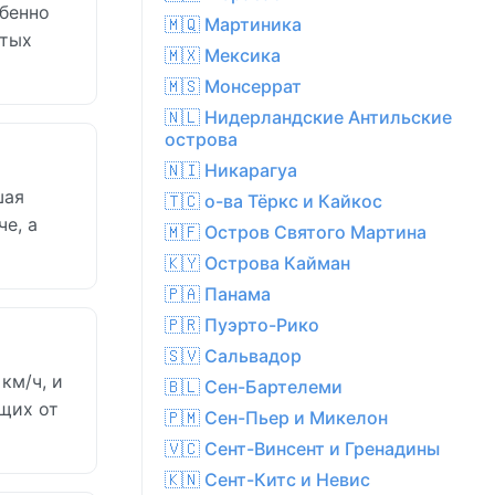
обенно
🇲🇶 Мартиника
стых
🇲🇽 Мексика
🇲🇸 Монсеррат
🇳🇱 Нидерландские Антильские
острова
🇳🇮 Никарагуа
шая
🇹🇨 о-ва Тёркс и Кайкос
е, а
🇲🇫 Остров Святого Мартина
🇰🇾 Острова Кайман
🇵🇦 Панама
🇵🇷 Пуэрто-Рико
🇸🇻 Сальвадор
км/ч, и
🇧🇱 Сен-Бартелеми
ящих от
🇵🇲 Сен-Пьер и Микелон
🇻🇨 Сент-Винсент и Гренадины
🇰🇳 Сент-Китс и Невис