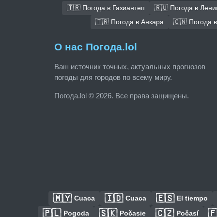
🇹🇷 Погода в Газиантеп
🇷🇺 Погода в Лени
🇹🇷 Погода в Анкара
🇨🇳 Погода 
О нас Погода.lol
Ваш источник точных, актуальных прогнозов
погоды для городов по всему миру.
Погода.lol © 2026. Все права защищены.
🇲🇾
🇮🇩
🇪🇸
Cuaca
Cuaca
El tiempo
🇵🇱
🇸🇰
🇨🇿

Pogoda
Počasie
Počasí