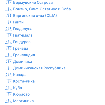
🇧🇲 Бермудские Острова
🇧🇶 Бонэйр, Синт-Эстатиус и Саба
🇻🇮 Виргинские о-ва (США)
🇭🇹 Гаити
🇬🇵 Гваделупа
🇬🇹 Гватемала
🇭🇳 Гондурас
🇬🇩 Гренада
🇬🇱 Гренландия
🇩🇲 Доминика
🇩🇴 Доминиканская Республика
🇨🇦 Канада
🇨🇷 Коста-Рика
🇨🇺 Куба
🇨🇼 Кюрасао
🇲🇶 Мартиника