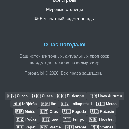
Все страны
Мировые столицы
🧩 Бесплатный виджет погоды
О нас Погода.lol
Ваш источник точных, актуальных прогнозов
погоды для городов по всему миру.
Погода.lol © 2026. Все права защищены.
🇲🇾
🇮🇩
🇪🇸
🇹🇷
Cuaca
Cuaca
El tiempo
Hava durumu
🇭🇺
🇪🇪
🇱🇻
🇮🇹
Időjárás
Ilm
Laikapstākļi
Meteo
🇫🇷
🇱🇹
🇵🇱
🇸🇰
Météo
Oras
Pogoda
Počasie
🇨🇿
🇫🇮
🇵🇹
🇻🇳
Počasí
Sää
Tempo
Thời tiết
🇩🇰
🇷🇸
🇸🇮
🇷🇴
Vejret
Vreme
Vreme
Vremea