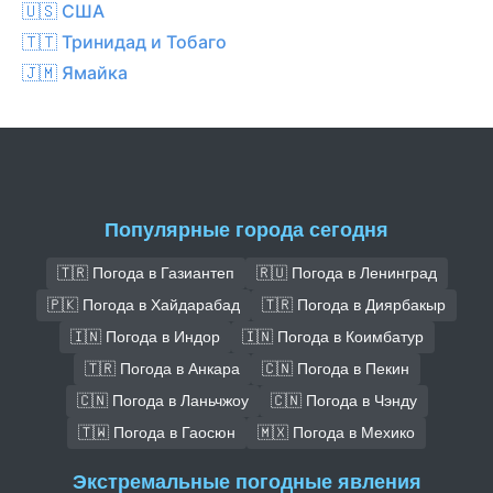
🇺🇸 США
🇹🇹 Тринидад и Тобаго
🇯🇲 Ямайка
Популярные города сегодня
🇹🇷 Погода в Газиантеп
🇷🇺 Погода в Ленинград
🇵🇰 Погода в Хайдарабад
🇹🇷 Погода в Диярбакыр
🇮🇳 Погода в Индор
🇮🇳 Погода в Коимбатур
🇹🇷 Погода в Анкара
🇨🇳 Погода в Пекин
🇨🇳 Погода в Ланьчжоу
🇨🇳 Погода в Чэнду
🇹🇼 Погода в Гаосюн
🇲🇽 Погода в Мехико
Экстремальные погодные явления