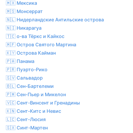
🇲🇽 Мексика
🇲🇸 Монсеррат
🇳🇱 Нидерландские Антильские острова
🇳🇮 Никарагуа
🇹🇨 о-ва Тёркс и Кайкос
🇲🇫 Остров Святого Мартина
🇰🇾 Острова Кайман
🇵🇦 Панама
🇵🇷 Пуэрто-Рико
🇸🇻 Сальвадор
🇧🇱 Сен-Бартелеми
🇵🇲 Сен-Пьер и Микелон
🇻🇨 Сент-Винсент и Гренадины
🇰🇳 Сент-Китс и Невис
🇱🇨 Сент-Люсия
🇸🇽 Синт-Мартен