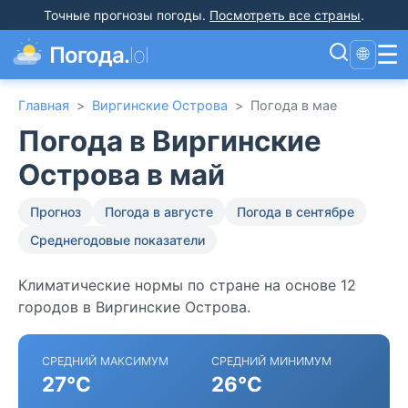
Точные прогнозы погоды
.
Посмотреть все страны
.
☰
Погода.
lol
🌐
Главная
>
Виргинские Острова
>
Погода в мае
Погода в Виргинские
Острова в май
Прогноз
Погода в августе
Погода в сентябре
Среднегодовые показатели
Климатические нормы по стране на основе 12
городов в Виргинские Острова.
СРЕДНИЙ МАКСИМУМ
СРЕДНИЙ МИНИМУМ
27°C
26°C