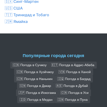
🇸🇽 Синт-Мартен
🇺🇸 США
🇹🇹 Тринидад и Тобаго
🇯🇲 Ямайка
Популярные города сегодня
🇨🇳 Погода в Сучжоу
🇪🇹 Погода в Аддис-Абеба
🇨🇳 Погода в Хуэйчжоу
🇻🇳 Погода в Ханой
🇨🇳 Погода в Наньнин
🇮🇶 Погода в Багдад
🇸🇳 Погода в Дакар
🇦🇪 Погода в Дубай
🇯🇵 Погода в Иокогама
🇨🇳 Погода в Уси
🇮🇩 Погода в Медан
🇮🇳 Погода в Пуна