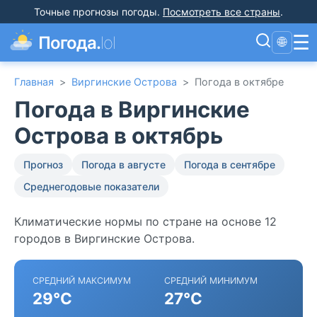
Точные прогнозы погоды
.
Посмотреть все страны
.
☰
Погода.
lol
🌐
Главная
>
Виргинские Острова
>
Погода в октябре
Погода в Виргинские
Острова в октябрь
Прогноз
Погода в августе
Погода в сентябре
Среднегодовые показатели
Климатические нормы по стране на основе 12
городов в Виргинские Острова.
СРЕДНИЙ МАКСИМУМ
СРЕДНИЙ МИНИМУМ
29°C
27°C