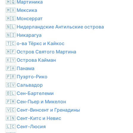
🇲🇶 Мартиника
🇲🇽 Мексика
🇲🇸 Монсеррат
🇳🇱 Нидерландские Антильские острова
🇳🇮 Никарагуа
🇹🇨 о-ва Тёркс и Кайкос
🇲🇫 Остров Святого Мартина
🇰🇾 Острова Кайман
🇵🇦 Панама
🇵🇷 Пуэрто-Рико
🇸🇻 Сальвадор
🇧🇱 Сен-Бартелеми
🇵🇲 Сен-Пьер и Микелон
🇻🇨 Сент-Винсент и Гренадины
🇰🇳 Сент-Китс и Невис
🇱🇨 Сент-Люсия