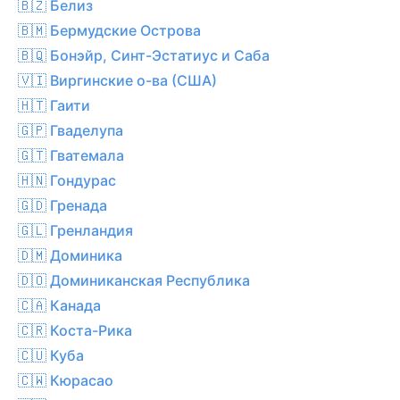
🇧🇿 Белиз
🇧🇲 Бермудские Острова
🇧🇶 Бонэйр, Синт-Эстатиус и Саба
🇻🇮 Виргинские о-ва (США)
🇭🇹 Гаити
🇬🇵 Гваделупа
🇬🇹 Гватемала
🇭🇳 Гондурас
🇬🇩 Гренада
🇬🇱 Гренландия
🇩🇲 Доминика
🇩🇴 Доминиканская Республика
🇨🇦 Канада
🇨🇷 Коста-Рика
🇨🇺 Куба
🇨🇼 Кюрасао