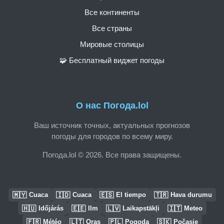
Все континенты
Все страны
Мировые столицы
🧩 Бесплатный виджет погоды
О нас Погода.lol
Ваш источник точных, актуальных прогнозов
погоды для городов по всему миру.
Погода.lol © 2026. Все права защищены.
🇲🇾
🇮🇩
🇪🇸
🇹🇷
Cuaca
Cuaca
El tiempo
Hava durumu
🇭🇺
🇪🇪
🇱🇻
🇮🇹
Időjárás
Ilm
Laikapstākļi
Meteo
🇫🇷
🇱🇹
🇵🇱
🇸🇰
Météo
Oras
Pogoda
Počasie