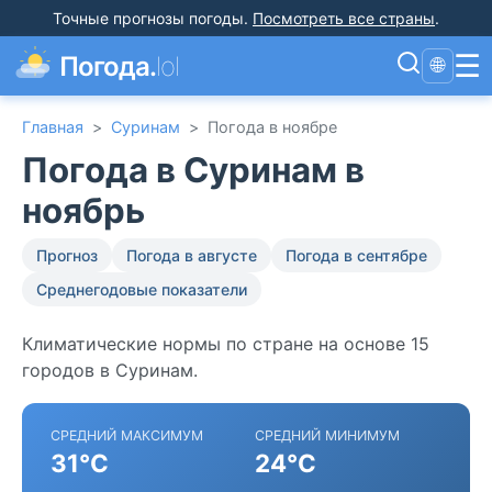
Точные прогнозы погоды
.
Посмотреть все страны
.
☰
Погода.
lol
🌐
Главная
>
Суринам
>
Погода в ноябре
Погода в Суринам в
ноябрь
Прогноз
Погода в августе
Погода в сентябре
Среднегодовые показатели
Климатические нормы по стране на основе 15
городов в Суринам.
СРЕДНИЙ МАКСИМУМ
СРЕДНИЙ МИНИМУМ
31°C
24°C