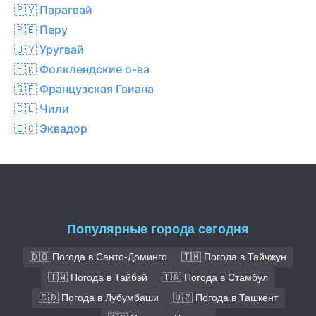
🇵🇾 Парагвай
🇵🇪 Перу
🇺🇾 Уругвай
🇫🇰 Фолклендские о-ва
🇬🇫 Французская Гвиана
🇨🇱 Чили
🇪🇨 Эквадор
Популярные города сегодня
🇩🇴 Погода в Санто-Доминго
🇹🇼 Погода в Тайчжун
🇹🇼 Погода в Тайбэй
🇹🇷 Погода в Стамбул
🇨🇩 Погода в Лубумбаши
🇺🇿 Погода в Ташкент