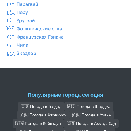
🇵🇾 Парагвай
🇵🇪 Перу
🇺🇾 Уругвай
🇫🇰 Фолклендские о-ва
🇬🇫 Французская Гвиана
🇨🇱 Чили
🇪🇨 Эквадор
Популярные города сегодня
🇮🇶 Погода в Багдад
🇦🇪 Погода в Шарджа
🇨🇳 Погода в Чжэнчжоу
🇨🇳 Погода в Ухань
🇿🇦 Погода в Кейптаун
🇮🇳 Погода в Ахмадабад