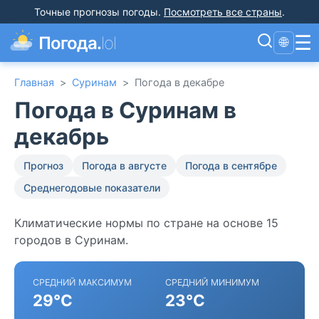
Точные прогнозы погоды
.
Посмотреть все страны
.
☰
Погода.
lol
🌐
Главная
>
Суринам
>
Погода в декабре
Погода в Суринам в
декабрь
Прогноз
Погода в августе
Погода в сентябре
Среднегодовые показатели
Климатические нормы по стране на основе 15
городов в Суринам.
СРЕДНИЙ МАКСИМУМ
СРЕДНИЙ МИНИМУМ
29°C
23°C