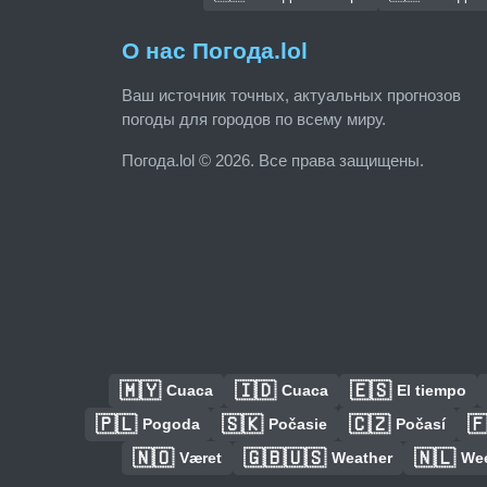
О нас Погода.lol
Ваш источник точных, актуальных прогнозов
погоды для городов по всему миру.
Погода.lol © 2026. Все права защищены.
🇲🇾
🇮🇩
🇪🇸
Cuaca
Cuaca
El tiempo
🇵🇱
🇸🇰
🇨🇿

Pogoda
Počasie
Počasí
🇳🇴
🇬🇧🇺🇸
🇳🇱
Været
Weather
We