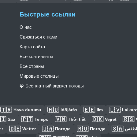
Быстрые ссылки
О нас
Связаться с нами
Карта сайта
Все континенты
Все страны
Мировые столицы
🧩 Бесплатный виджет погоды
🇹🇷
🇭🇺
🇪🇪
🇱🇻
Hava durumu
Időjárás
Ilm
Laikaps
🇮
🇵🇹
🇻🇳
🇩🇰
🇷🇸
Sää
Tempo
Thời tiết
Vejret
🇩🇪
🇺🇦
🇷🇺
🇸🇦
er
Wetter
Погода
Погода
الطق