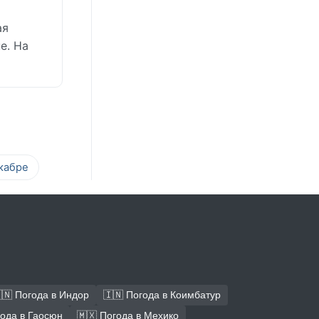
ая
е. На
кабре
🇳 Погода в Индор
🇮🇳 Погода в Коимбатур
года в Гаосюн
🇲🇽 Погода в Мехико