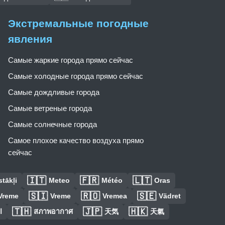
Экстремальные погодные
явления
Самые жаркие города прямо сейчас
Самые холодные города прямо сейчас
Самые дождливые города
Самые ветреные города
Самые солнечные города
Самое плохое качество воздуха прямо
сейчас
🇮🇹
🇫🇷
🇱🇹
tākļi
Meteo
Météo
Oras
🇸🇮
🇷🇴
🇸🇪
Vreme
Vreme
Vremea
Vädret
🇹🇭
🇯🇵
🇭🇰
ا
สภาพอากาศ
天気
天氣