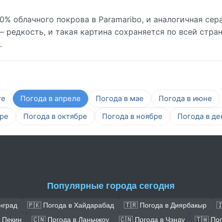
0% облачного покрова в Paramaribo, и аналогичная сер
 редкость, и такая картина сохраняется по всей стран
.
те
Погода в апреле
Погода в мае
Погода в июне
бре
Погода в октябре
Погода в ноябре
Погода в де
Популярные города сегодня
нград
🇵🇰 Погода в Хайдарабад
🇹🇷 Погода в Диярбакыр

в Пекин
🇨🇳 Погода в Ланьчжоу
🇨🇳 Погода в Чэнду
🇹🇼 По