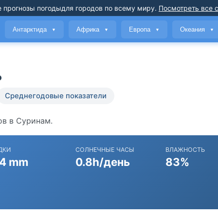
 прогнозы погоды
для городов по всему миру
.
Посмотреть все 
Антарктида
Африка
Европа
Океания
▼
▼
▼
▼
ь
Среднегодовые показатели
ов в Суринам.
ДКИ
СОЛНЕЧНЫЕ ЧАСЫ
ВЛАЖНОСТЬ
4 mm
0.8h/день
83%