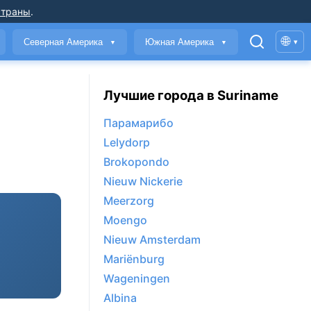
страны
.
🌐
Северная Америка
Южная Америка
▾
▼
▼
Лучшие города в Suriname
Парамарибо
Lelydorp
Brokopondo
Nieuw Nickerie
Meerzorg
Moengo
Nieuw Amsterdam
Mariënburg
Wageningen
Albina