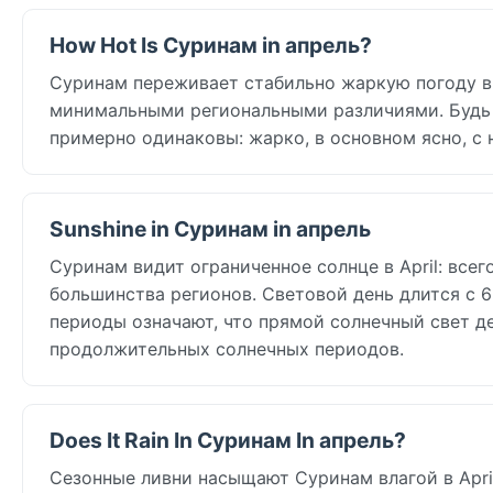
How Hot Is Суринам in апрель?
Суринам переживает стабильно жаркую погоду в
минимальными региональными различиями. Будь в
примерно одинаковы: жарко, в основном ясно, с
Sunshine in Суринам in апрель
Суринам видит ограниченное солнце в April: всего
большинства регионов. Световой день длится с 6
периоды означают, что прямой солнечный свет д
продолжительных солнечных периодов.
Does It Rain In Суринам In апрель?
Сезонные ливни насыщают Суринам влагой в April