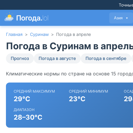
Точные
Погода.
lol
Азия
▼
Главная
>
Суринам
>
Погода в апреле
Погода в Суринам в апрел
Прогноз
Погода в августе
Погода в сентябре
Климатические нормы по стране на основе 15 город
СРЕДНИЙ МАКСИМУМ
СРЕДНИЙ МИНИМУМ
ОСА
29°C
23°C
29
ДИАПАЗОН
28–30°C