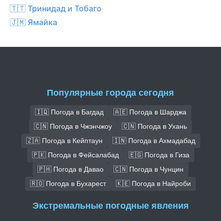
🇹🇹 Тринидад и Тобаго
🇯🇲 Ямайка
Популярные города сегодня
🇮🇶 Погода в Багдад
🇦🇪 Погода в Шарджа
🇨🇳 Погода в Чжэнчжоу
🇨🇳 Погода в Ухань
🇿🇦 Погода в Кейптаун
🇮🇳 Погода в Ахмадабад
🇵🇰 Погода в Фейсалабад
🇪🇬 Погода в Гиза
🇵🇭 Погода в Давао
🇨🇳 Погода в Чунцин
🇷🇴 Погода в Бухарест
🇰🇪 Погода в Найроби
Экстремальные погодные явления