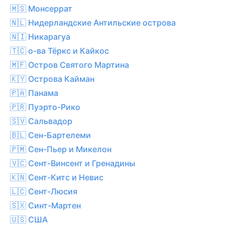
🇲🇸 Монсеррат
🇳🇱 Нидерландские Антильские острова
🇳🇮 Никарагуа
🇹🇨 о-ва Тёркс и Кайкос
🇲🇫 Остров Святого Мартина
🇰🇾 Острова Кайман
🇵🇦 Панама
🇵🇷 Пуэрто-Рико
🇸🇻 Сальвадор
🇧🇱 Сен-Бартелеми
🇵🇲 Сен-Пьер и Микелон
🇻🇨 Сент-Винсент и Гренадины
🇰🇳 Сент-Китс и Невис
🇱🇨 Сент-Люсия
🇸🇽 Синт-Мартен
🇺🇸 США