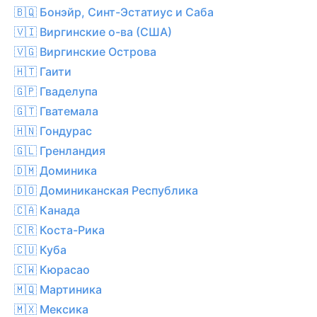
🇧🇶 Бонэйр, Синт-Эстатиус и Саба
🇻🇮 Виргинские о-ва (США)
🇻🇬 Виргинские Острова
🇭🇹 Гаити
🇬🇵 Гваделупа
🇬🇹 Гватемала
🇭🇳 Гондурас
🇬🇱 Гренландия
🇩🇲 Доминика
🇩🇴 Доминиканская Республика
🇨🇦 Канада
🇨🇷 Коста-Рика
🇨🇺 Куба
🇨🇼 Кюрасао
🇲🇶 Мартиника
🇲🇽 Мексика