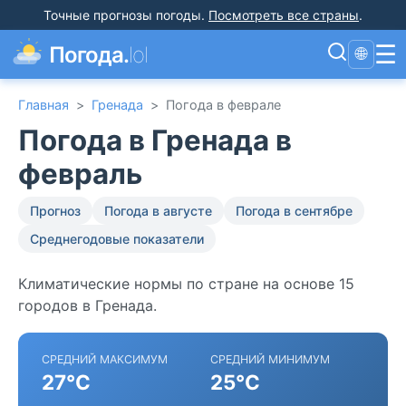
Точные прогнозы погоды
.
Посмотреть все страны
.
☰
Погода.
lol
🌐
Главная
>
Гренада
>
Погода в феврале
Погода в Гренада в
февраль
Прогноз
Погода в августе
Погода в сентябре
Среднегодовые показатели
Климатические нормы по стране на основе 15
городов в Гренада.
СРЕДНИЙ МАКСИМУМ
СРЕДНИЙ МИНИМУМ
27°C
25°C