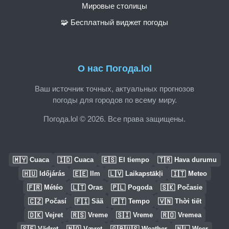
Мировые столицы
🧩 Бесплатный виджет погоды
О нас Погода.lol
Ваш источник точных, актуальных прогнозов
погоды для городов по всему миру.
Погода.lol © 2026. Все права защищены.
🇲🇾
🇮🇩
🇪🇸
🇹🇷
Cuaca
Cuaca
El tiempo
Hava durumu
🇭🇺
🇪🇪
🇱🇻
🇮🇹
Időjárás
Ilm
Laikapstākļi
Meteo
🇫🇷
🇱🇹
🇵🇱
🇸🇰
Météo
Oras
Pogoda
Počasie
🇨🇿
🇫🇮
🇵🇹
🇻🇳
Počasí
Sää
Tempo
Thời tiết
🇩🇰
🇷🇸
🇸🇮
🇷🇴
Vejret
Vreme
Vreme
Vremea
🇸🇪
🇳🇴
🇬🇧🇺🇸
🇳🇱
Vädret
Været
Weather
Weer