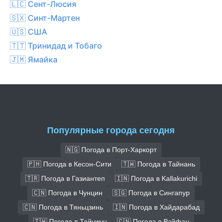
🇱🇨 Сент-Люсия
🇸🇽 Синт-Мартен
🇺🇸 США
🇹🇹 Тринидад и Тобаго
🇯🇲 Ямайка
Популярные города сегодня
🇳🇬 Погода в Порт-Харкорт
🇵🇭 Погода в Кесон-Сити
🇹🇼 Погода в Тайнань
🇹🇷 Погода в Газиантеп
🇮🇳 Погода в Kallakurichi
🇨🇳 Погода в Чунцин
🇸🇬 Погода в Сингапур
🇨🇳 Погода в Тяньцзинь
🇮🇳 Погода в Хайдарабад
🇹🇼 Погода в Тайчжун
🇨🇳 Погода в Вэйфан