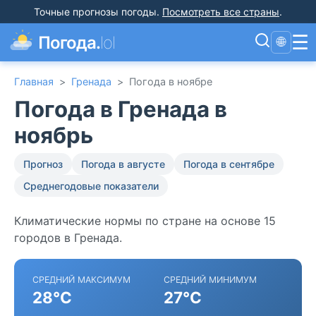
Точные прогнозы погоды
.
Посмотреть все страны
.
☰
Погода.
lol
🌐
Главная
>
Гренада
>
Погода в ноябре
Погода в Гренада в
ноябрь
Прогноз
Погода в августе
Погода в сентябре
Среднегодовые показатели
Климатические нормы по стране на основе 15
городов в Гренада.
СРЕДНИЙ МАКСИМУМ
СРЕДНИЙ МИНИМУМ
28°C
27°C