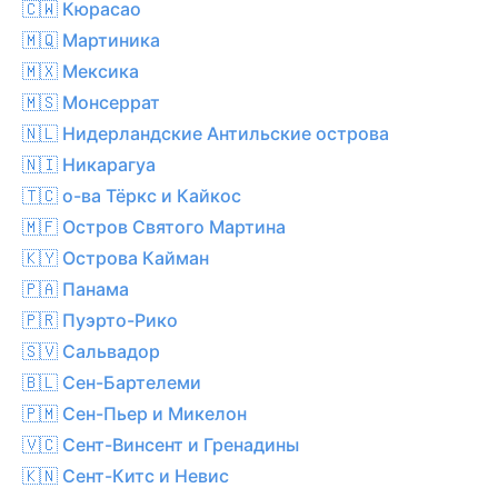
🇨🇼 Кюрасао
🇲🇶 Мартиника
🇲🇽 Мексика
🇲🇸 Монсеррат
🇳🇱 Нидерландские Антильские острова
🇳🇮 Никарагуа
🇹🇨 о-ва Тёркс и Кайкос
🇲🇫 Остров Святого Мартина
🇰🇾 Острова Кайман
🇵🇦 Панама
🇵🇷 Пуэрто-Рико
🇸🇻 Сальвадор
🇧🇱 Сен-Бартелеми
🇵🇲 Сен-Пьер и Микелон
🇻🇨 Сент-Винсент и Гренадины
🇰🇳 Сент-Китс и Невис