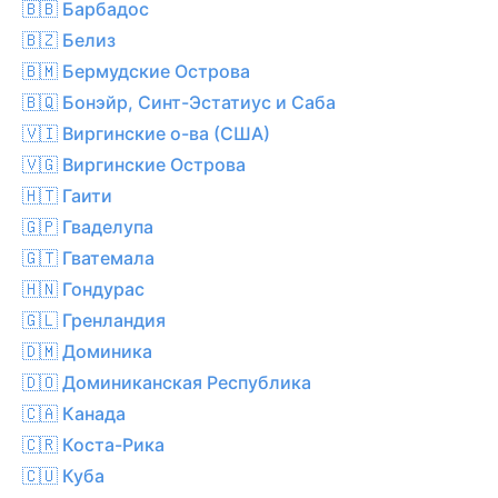
🇧🇧 Барбадос
🇧🇿 Белиз
🇧🇲 Бермудские Острова
🇧🇶 Бонэйр, Синт-Эстатиус и Саба
🇻🇮 Виргинские о-ва (США)
🇻🇬 Виргинские Острова
🇭🇹 Гаити
🇬🇵 Гваделупа
🇬🇹 Гватемала
🇭🇳 Гондурас
🇬🇱 Гренландия
🇩🇲 Доминика
🇩🇴 Доминиканская Республика
🇨🇦 Канада
🇨🇷 Коста-Рика
🇨🇺 Куба