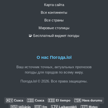
Карта сайта
Все континенты
Все страны
Мировые столицы
🧩 Бесплатный виджет погоды
О нас Погода.lol
Ваш источник точных, актуальных прогнозов
погоды для городов по всему миру.
Погода.lol © 2026. Все права защищены.
🇲🇾
🇮🇩
🇪🇸
🇹🇷
Cuaca
Cuaca
El tiempo
Hava durumu
🇭🇺
🇪🇪
🇱🇻
🇮🇹
Időjárás
Ilm
Laikapstākļi
Meteo