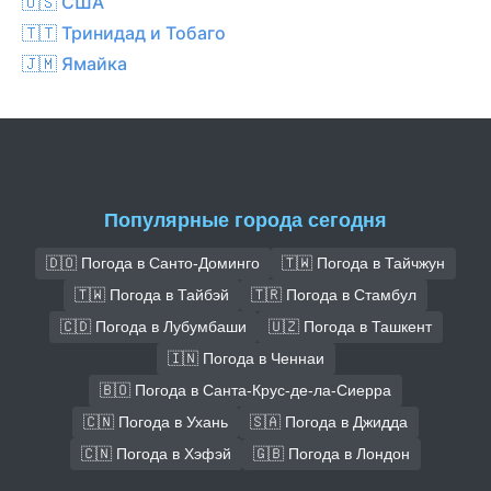
🇺🇸 США
🇹🇹 Тринидад и Тобаго
🇯🇲 Ямайка
Популярные города сегодня
🇩🇴 Погода в Санто-Доминго
🇹🇼 Погода в Тайчжун
🇹🇼 Погода в Тайбэй
🇹🇷 Погода в Стамбул
🇨🇩 Погода в Лубумбаши
🇺🇿 Погода в Ташкент
🇮🇳 Погода в Ченнаи
🇧🇴 Погода в Санта-Крус-де-ла-Сиерра
🇨🇳 Погода в Ухань
🇸🇦 Погода в Джидда
🇨🇳 Погода в Хэфэй
🇬🇧 Погода в Лондон