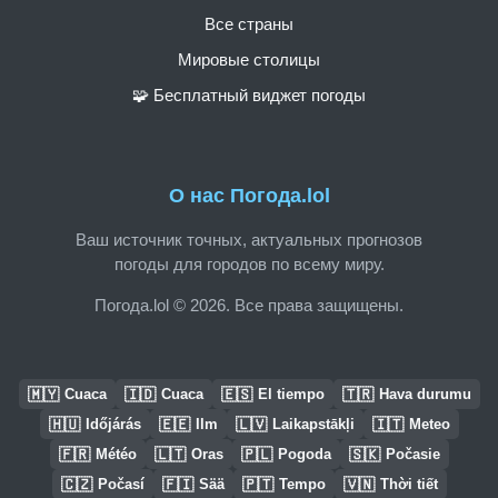
Все страны
Мировые столицы
🧩 Бесплатный виджет погоды
О нас Погода.lol
Ваш источник точных, актуальных прогнозов
погоды для городов по всему миру.
Погода.lol © 2026. Все права защищены.
🇲🇾
🇮🇩
🇪🇸
🇹🇷
Cuaca
Cuaca
El tiempo
Hava durumu
🇭🇺
🇪🇪
🇱🇻
🇮🇹
Időjárás
Ilm
Laikapstākļi
Meteo
🇫🇷
🇱🇹
🇵🇱
🇸🇰
Météo
Oras
Pogoda
Počasie
🇨🇿
🇫🇮
🇵🇹
🇻🇳
Počasí
Sää
Tempo
Thời tiết