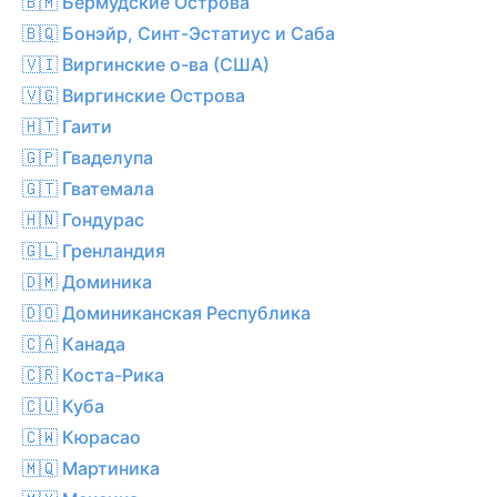
🇧🇲 Бермудские Острова
🇧🇶 Бонэйр, Синт-Эстатиус и Саба
🇻🇮 Виргинские о-ва (США)
🇻🇬 Виргинские Острова
🇭🇹 Гаити
🇬🇵 Гваделупа
🇬🇹 Гватемала
🇭🇳 Гондурас
🇬🇱 Гренландия
🇩🇲 Доминика
🇩🇴 Доминиканская Республика
🇨🇦 Канада
🇨🇷 Коста-Рика
🇨🇺 Куба
🇨🇼 Кюрасао
🇲🇶 Мартиника