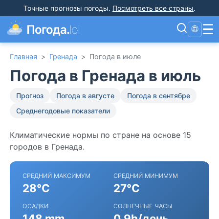
Точные прогнозы погоды
.
Посмотреть все страны
.
☰
Погода.
lol
🌐
Главная
>
Гренада
>
Погода в июле
Погода в Гренада в июль
Прогноз
Погода в августе
Погода в сентябре
Среднегодовые показатели
Климатические нормы по стране на основе 15
городов в Гренада.
СРЕДНИЙ МАКСИМУМ
СРЕДНИЙ МИНИМУМ
28°C
27°C
ОСАДКИ
СОЛНЕЧНЫЕ ЧАСЫ
148 mm
0.9h/день