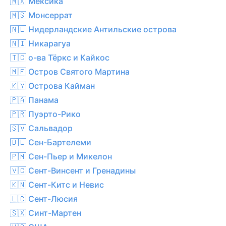
🇲🇽 Мексика
🇲🇸 Монсеррат
🇳🇱 Нидерландские Антильские острова
🇳🇮 Никарагуа
🇹🇨 о-ва Тёркс и Кайкос
🇲🇫 Остров Святого Мартина
🇰🇾 Острова Кайман
🇵🇦 Панама
🇵🇷 Пуэрто-Рико
🇸🇻 Сальвадор
🇧🇱 Сен-Бартелеми
🇵🇲 Сен-Пьер и Микелон
🇻🇨 Сент-Винсент и Гренадины
🇰🇳 Сент-Китс и Невис
🇱🇨 Сент-Люсия
🇸🇽 Синт-Мартен