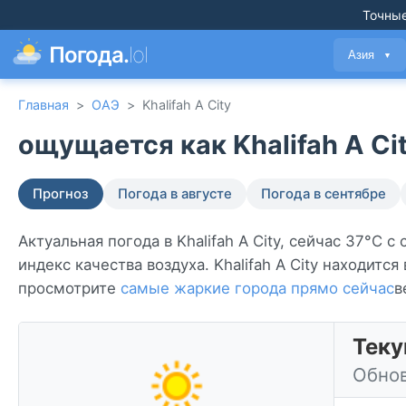
Точные
Погода.
lol
Азия
▼
Главная
>
ОАЭ
>
Khalifah A City
ощущается как Khalifah A Cit
Прогноз
Погода в августе
Погода в сентябре
Актуальная погода в Khalifah A City, сейчас 37°C 
индекс качества воздуха. Khalifah A City находится
просмотрите
самые жаркие города прямо сейчас
в
Теку
Обнов