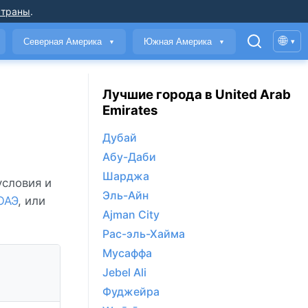
страны
.
🌐
Северная Америка
Южная Америка
▾
▼
▼
Лучшие города в United Arab
Emirates
Дубай
Абу-Даби
Шарджа
условия и
Эль-Айн
ОАЭ
, или
Ajman City
Рас-эль-Хайма
Мусаффа
Jebel Ali
Фуджейра