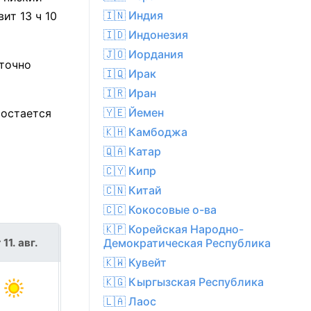
🇮🇳 Индия
ит 13 ч 10
🇮🇩 Индонезия
🇯🇴 Иордания
 точно
🇮🇶 Ирак
🇮🇷 Иран
🇾🇪 Йемен
 остается
🇰🇭 Камбоджа
🇶🇦 Катар
🇨🇾 Кипр
🇨🇳 Китай
🇨🇨 Кокосовые о-ва
🇰🇵 Корейская Народно-
 11. авг.
ср 12. авг.
Демократическая Республика
🇰🇼 Кувейт
🇰🇬 Кыргызская Республика
🇱🇦 Лаос