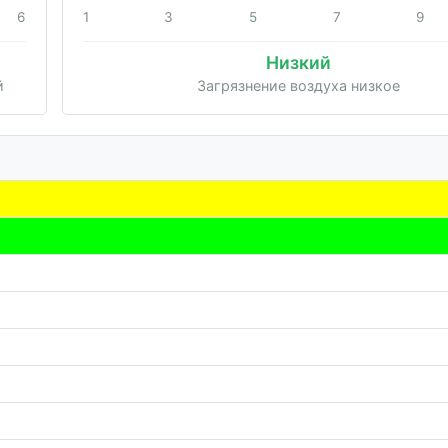
6
1
3
5
7
9
Низкий
й
Загрязнение воздуха низкое