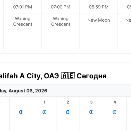
07:01 PM
07:00 PM
06:59 PM
0
Waning
Waning
New Moon
N
Crescent
Crescent
ifah A City, ОАЭ 🇦🇪 Сегодня
ay, August 06, 2026
3
1
2
3
4