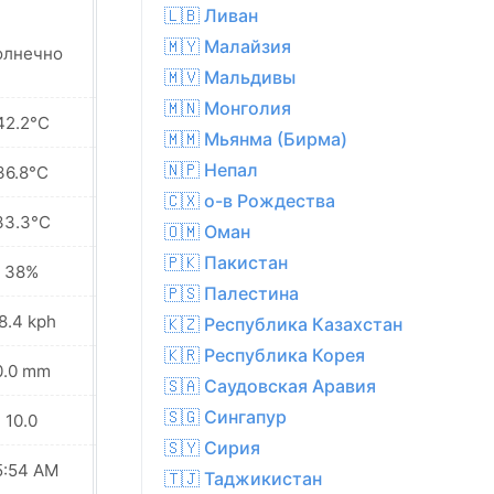
🇱🇧 Ливан
🇲🇾 Малайзия
олнечно
Солнечно
🇲🇻 Мальдивы
🇲🇳 Монголия
42.2°C
40.7°C
🇲🇲 Мьянма (Бирма)
🇳🇵 Непал
36.8°C
36.0°C
🇨🇽 о-в Рождества
33.3°C
32.7°C
🇴🇲 Оман
🇵🇰 Пакистан
38%
40%
🇵🇸 Палестина
8.4 kph
20.9 kph
🇰🇿 Республика Казахстан
🇰🇷 Республика Корея
0.0 mm
0.0 mm
🇸🇦 Саудовская Аравия
🇸🇬 Сингапур
10.0
10.0
🇸🇾 Сирия
5:54 AM
05:55 AM
🇹🇯 Таджикистан