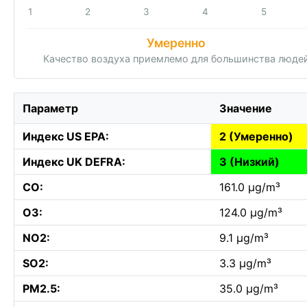
1
2
3
4
5
Умеренно
Качество воздуха приемлемо для большинства люде
Параметр
Значение
Индекс US EPA:
2 (Умеренно)
Индекс UK DEFRA:
3 (Низкий)
CO:
161.0 µg/m³
O3:
124.0 µg/m³
NO2:
9.1 µg/m³
SO2:
3.3 µg/m³
PM2.5:
35.0 µg/m³