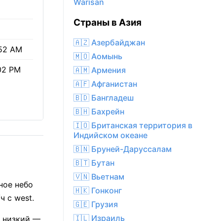
Warīsān
Страны в Азия
🇦🇿 Азербайджан
52 AM
🇲🇴 Аомынь
02 PM
🇦🇲 Армения
🇦🇫 Афганистан
🇧🇩 Бангладеш
🇧🇭 Бахрейн
🇮🇴 Британская территория в
Индийском океане
🇧🇳 Бруней-Даруссалам
🇧🇹 Бутан
🇻🇳 Вьетнам
ное небо
🇭🇰 Гонконг
ч с west.
🇬🇪 Грузия
🇮🇱 Израиль
с низкий —