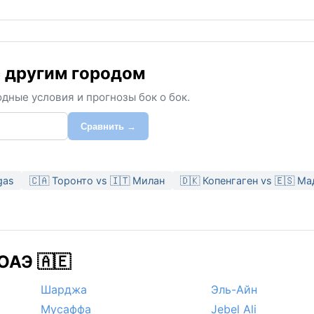
 с другим городом
дные условия и прогнозы бок о бок.
Сравнить →
gas
🇨🇦 Торонто vs 🇮🇹 Милан
🇩🇰 Копенгаген vs 🇪🇸 М
ОАЭ 🇦🇪
Шарджа
Эль-Айн
Мусаффа
Jebel Ali