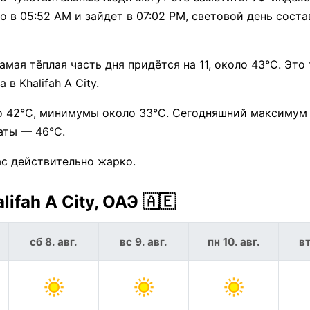
о в 05:52 AM и зайдет в 07:02 PM, световой день состав
ая тёплая часть дня придётся на 11, около 43°C. Это
в Khalifah A City.
о 42°C, минимумы около 33°C. Сегодняшний максимум
даты — 46°C.
час действительно жарко.
ifah A City, ОАЭ 🇦🇪
сб 8. авг.
вс 9. авг.
пн 10. авг.
вт