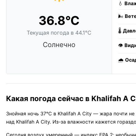
💧
Влаж
36.8°C
🌬️
Вете
🌡️
Давл
Текущая погода в 44.1°C
Солнечно
👁️
Вид
🌧️
Оса
Какая погода сейчас в Khalifah A C
Знойная ночь 37°C в Khalifah A City — жара почти н
над Khalifah A City. Из-за влажности кажется гораз
Сегодня воздух умеренный — индекс EPA 2; необычн