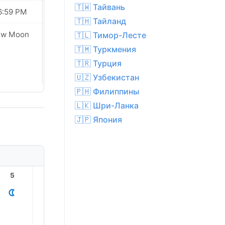
🇹🇼 Тайвань
6:59 PM
06:58 PM
🇹🇭 Тайланд
ew Moon
New Moon
🇹🇱 Тимор-Лесте
🇹🇲 Туркмения
🇹🇷 Турция
🇺🇿 Узбекистан
🇵🇭 Филиппины
🇱🇰 Шри-Ланка
🇯🇵 Япония
5
6
7
8
9
10