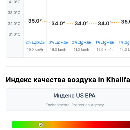
41.0°C
38.0°C
35.0°
35.
34.0°
34.0°
34.0°
34.0°C
31.0°C
2% Дождь
3% Дождь
2% Дождь
1% Дождь
1% Д
↑
↑
↑
↑
19.0 km/h
16.0 km/h
11.0 km/h
15.0 km/h
14.0 
Индекс качества воздуха in Khalifah
Индекс US EPA
Environmental Protection Agency
2