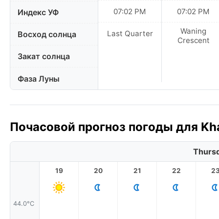
07:02 PM
07:02 PM
Индекс УФ
Waning
Last Quarter
Восход солнца
Crescent
Закат солнца
Фаза Луны
Почасовой прогноз погоды для Khal
Thursd
19
20
21
22
2
44.0°C