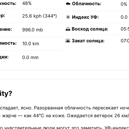
ность:
48%
☁️
Облачность:
0%
р:
25.6 kph (344°)
☀️
Индекс УФ:
0.0
🌅
Восход солнца:
05:
ение:
996.0 mb
🌇
Закат солнца:
07:
имость:
10.0 km
дки:
0.0 mm
ity?
е спадает, ясно. Разорванная облачность пересекает ноч
до жарче — как 44°C на коже. Ожидается ветерок 26 км/
о чувствительные люди могут это заметить. УФ-индек