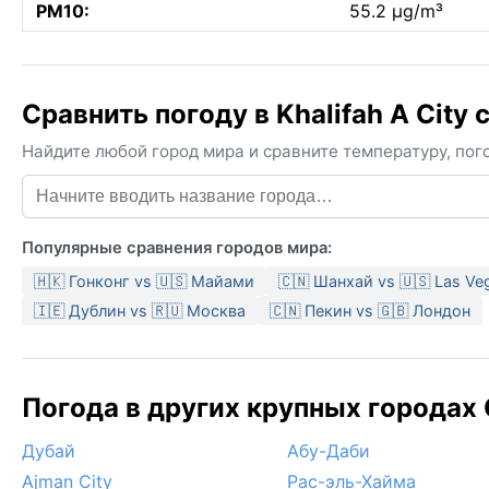
PM10:
55.2 µg/m³
Сравнить погоду в Khalifah A City
Найдите любой город мира и сравните температуру, пого
Популярные сравнения городов мира:
🇭🇰 Гонконг vs 🇺🇸 Майами
🇨🇳 Шанхай vs 🇺🇸 Las Ve
🇮🇪 Дублин vs 🇷🇺 Москва
🇨🇳 Пекин vs 🇬🇧 Лондон
Погода в других крупных городах 
Дубай
Абу-Даби
Ajman City
Рас-эль-Хайма