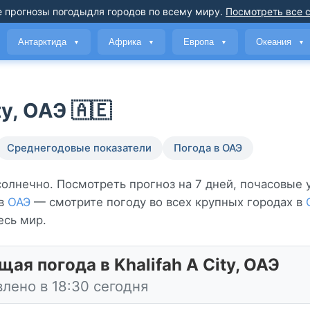
 прогнозы погоды
для городов по всему миру
.
Посмотреть все 
Антарктида
Африка
Европа
Океания
▼
▼
▼
▼
y, ОАЭ 🇦🇪
Среднегодовые показатели
Погода в ОАЭ
с солнечно. Посмотреть прогноз на 7 дней, почасовые 
 в
ОАЭ
— смотрите погоду во всех крупных городах в
есь мир.
щая погода в Khalifah A City, ОАЭ
лено в 18:30 сегодня