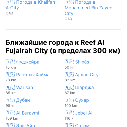
🇦🇪 Погода в Khalifah
🇦🇪 Погода в
A City
Mohammed Bin Zayed
City
ОАЭ
ОАЭ
Ближайшие города к Reef Al
Fujairah City (в пределах 300 км)
🇦🇪 Фуджейра
🇴🇲 Shināş
10 km
50 km
🇦🇪 Рас-эль-Хайма
🇦🇪 Ajman City
78 km
82 km
🇦🇪 Warīsān
🇦🇪 Шарджа
85 km
87 km
🇦🇪 Дубай
🇴🇲 Сухар
95 km
100 km
🇴🇲 Al Buraymī
🇦🇪 Jebel Ali
109 km
116 km
🇦🇪 Эль-Айн
🇴🇲 Салам