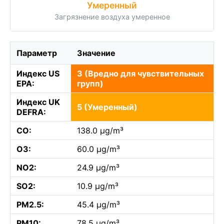
Умеренный
Загрязнение воздуха умеренное
Параметр
Значение
Индекс US
3 (Вредно для чувствительных
EPA:
групп)
Индекс UK
5 (Умеренный)
DEFRA:
CO:
138.0 µg/m³
O3:
60.0 µg/m³
NO2:
24.9 µg/m³
SO2:
10.9 µg/m³
PM2.5:
45.4 µg/m³
PM10:
78.5 µg/m³