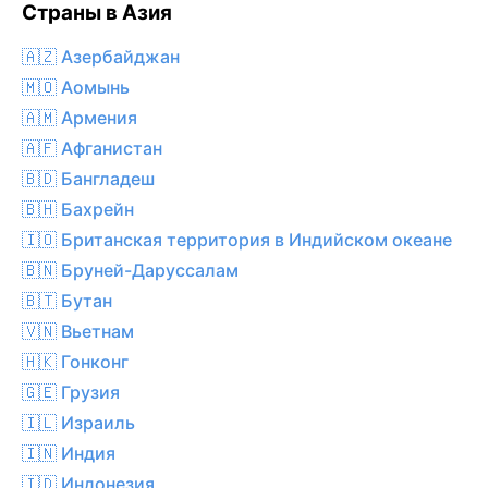
Страны в Азия
🇦🇿 Азербайджан
🇲🇴 Аомынь
🇦🇲 Армения
🇦🇫 Афганистан
🇧🇩 Бангладеш
🇧🇭 Бахрейн
🇮🇴 Британская территория в Индийском океане
🇧🇳 Бруней-Даруссалам
🇧🇹 Бутан
🇻🇳 Вьетнам
🇭🇰 Гонконг
🇬🇪 Грузия
🇮🇱 Израиль
🇮🇳 Индия
🇮🇩 Индонезия