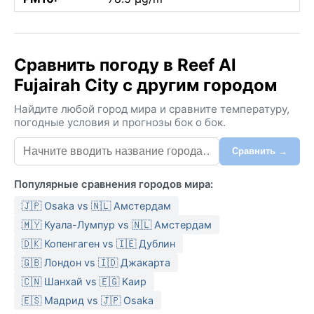
Сравнить погоду в Reef Al
Fujairah City с другим городом
Найдите любой город мира и сравните температуру,
погодные условия и прогнозы бок о бок.
Сравнить →
Популярные сравнения городов мира:
🇯🇵 Osaka vs 🇳🇱 Амстердам
🇲🇾 Куала-Лумпур vs 🇳🇱 Амстердам
🇩🇰 Копенгаген vs 🇮🇪 Дублин
🇬🇧 Лондон vs 🇮🇩 Джакарта
🇨🇳 Шанхай vs 🇪🇬 Каир
🇪🇸 Мадрид vs 🇯🇵 Osaka