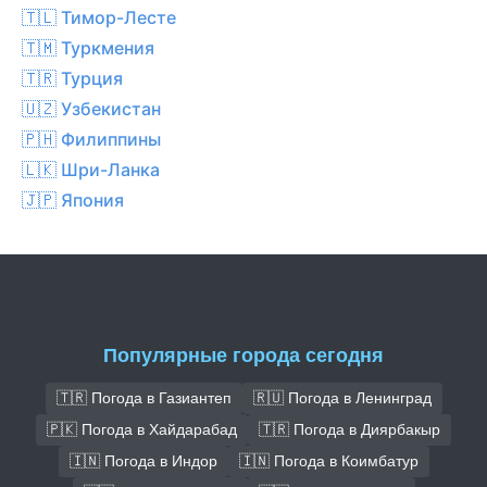
🇹🇱 Тимор-Лесте
🇹🇲 Туркмения
🇹🇷 Турция
🇺🇿 Узбекистан
🇵🇭 Филиппины
🇱🇰 Шри-Ланка
🇯🇵 Япония
Популярные города сегодня
🇹🇷 Погода в Газиантеп
🇷🇺 Погода в Ленинград
🇵🇰 Погода в Хайдарабад
🇹🇷 Погода в Диярбакыр
🇮🇳 Погода в Индор
🇮🇳 Погода в Коимбатур