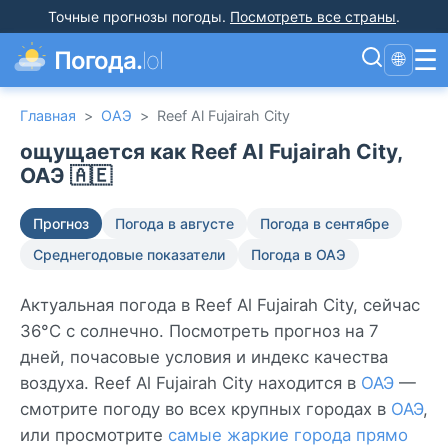
Точные прогнозы погоды
.
Посмотреть все страны
.
☰
Погода.
lol
🌐
Главная
>
ОАЭ
>
Reef Al Fujairah City
ощущается как Reef Al Fujairah City,
ОАЭ 🇦🇪
Прогноз
Погода в августе
Погода в сентябре
Среднегодовые показатели
Погода в ОАЭ
Актуальная погода в Reef Al Fujairah City, сейчас
36°C с солнечно. Посмотреть прогноз на 7
дней, почасовые условия и индекс качества
воздуха. Reef Al Fujairah City находится в
ОАЭ
—
смотрите погоду во всех крупных городах в
ОАЭ
,
или просмотрите
самые жаркие города прямо