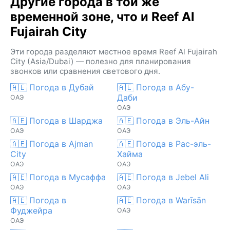
Другие города в той же
временной зоне, что и Reef Al
Fujairah City
Эти города разделяют местное время Reef Al Fujairah
City (Asia/Dubai) — полезно для планирования
звонков или сравнения светового дня.
🇦🇪 Погода в Дубай
🇦🇪 Погода в Абу-
Даби
ОАЭ
ОАЭ
🇦🇪 Погода в Шарджа
🇦🇪 Погода в Эль-Айн
ОАЭ
ОАЭ
🇦🇪 Погода в Ajman
🇦🇪 Погода в Рас-эль-
City
Хайма
ОАЭ
ОАЭ
🇦🇪 Погода в Мусаффа
🇦🇪 Погода в Jebel Ali
ОАЭ
ОАЭ
🇦🇪 Погода в
🇦🇪 Погода в Warīsān
Фуджейра
ОАЭ
ОАЭ