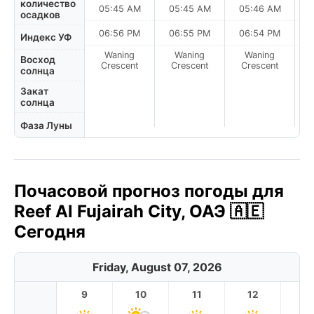
количество
05:45 AM
05:45 AM
05:46 AM
0
осадков
06:56 PM
06:55 PM
06:54 PM
Индекс УФ
Waning
Waning
Waning
N
Восход
Crescent
Crescent
Crescent
солнца
Закат
солнца
Фаза Луны
Почасовой прогноз погоды для
Reef Al Fujairah City, ОАЭ 🇦🇪
Сегодня
Friday, August 07, 2026
9
10
11
12
1