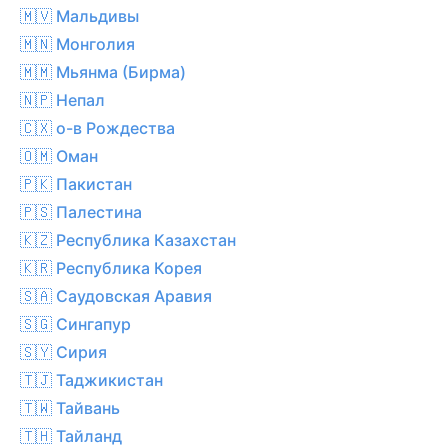
🇲🇻 Мальдивы
🇲🇳 Монголия
🇲🇲 Мьянма (Бирма)
🇳🇵 Непал
🇨🇽 о-в Рождества
🇴🇲 Оман
🇵🇰 Пакистан
🇵🇸 Палестина
🇰🇿 Республика Казахстан
🇰🇷 Республика Корея
🇸🇦 Саудовская Аравия
🇸🇬 Сингапур
🇸🇾 Сирия
🇹🇯 Таджикистан
🇹🇼 Тайвань
🇹🇭 Тайланд