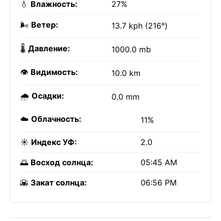
💧
Влажность:
27%
🌬️
Ветер:
13.7 kph (216°)
🌡️
Давление:
1000.0 mb
👁️
Видимость:
10.0 km
🌧️
Осадки:
0.0 mm
☁️
Облачность:
11%
☀️
Индекс УФ:
2.0
🌅
Восход солнца:
05:45 AM
🌇
Закат солнца:
06:56 PM