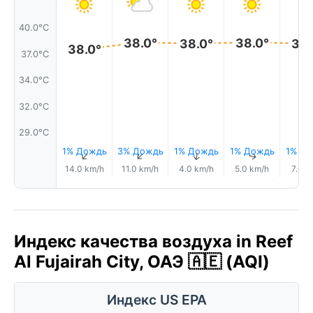
40.0°C
38.0°
38.0°
38.0°
38.
38.0°
37.0°C
34.0°C
32.0°C
29.0°C
1% Дождь
3% Дождь
1% Дождь
1% Дождь
1% Д
↑
↑
↑
↑
14.0 km/h
11.0 km/h
4.0 km/h
5.0 km/h
7.0 k
Индекс качества воздуха in Reef
Al Fujairah City, ОАЭ 🇦🇪 (AQI)
Индекс US EPA