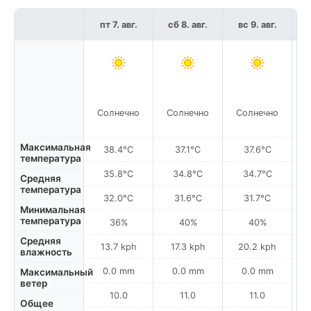
пт 7. авг.
сб 8. авг.
вс 9. авг.
п
Солнечно
Солнечно
Солнечно
С
Максимальная
38.4°C
37.1°C
37.6°C
температура
35.8°C
34.8°C
34.7°C
Средняя
температура
32.0°C
31.6°C
31.7°C
Минимальная
температура
36%
40%
40%
Средняя
13.7 kph
17.3 kph
20.2 kph
влажность
0.0 mm
0.0 mm
0.0 mm
Максимальный
ветер
10.0
11.0
11.0
Общее