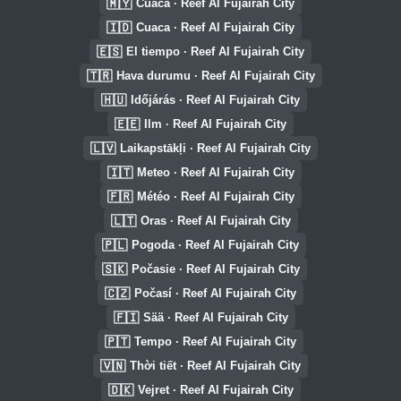
🇲🇾
Cuaca · Reef Al Fujairah City
🇮🇩
Cuaca · Reef Al Fujairah City
🇪🇸
El tiempo · Reef Al Fujairah City
🇹🇷
Hava durumu · Reef Al Fujairah City
🇭🇺
Időjárás · Reef Al Fujairah City
🇪🇪
Ilm · Reef Al Fujairah City
🇱🇻
Laikapstākļi · Reef Al Fujairah City
🇮🇹
Meteo · Reef Al Fujairah City
🇫🇷
Météo · Reef Al Fujairah City
🇱🇹
Oras · Reef Al Fujairah City
🇵🇱
Pogoda · Reef Al Fujairah City
🇸🇰
Počasie · Reef Al Fujairah City
🇨🇿
Počasí · Reef Al Fujairah City
🇫🇮
Sää · Reef Al Fujairah City
🇵🇹
Tempo · Reef Al Fujairah City
🇻🇳
Thời tiết · Reef Al Fujairah City
🇩🇰
Vejret · Reef Al Fujairah City