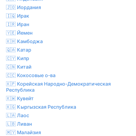
🇯🇴 Иордания
🇮🇶 Ирак
🇮🇷 Иран
🇾🇪 Йемен
🇰🇭 Камбоджа
🇶🇦 Катар
🇨🇾 Кипр
🇨🇳 Китай
🇨🇨 Кокосовые о-ва
🇰🇵 Корейская Народно-Демократическая
Республика
🇰🇼 Кувейт
🇰🇬 Кыргызская Республика
🇱🇦 Лаос
🇱🇧 Ливан
🇲🇾 Малайзия