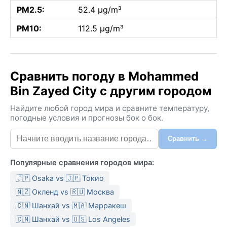
PM2.5:
52.4 µg/m³
PM10:
112.5 µg/m³
Сравнить погоду в Mohammed
Bin Zayed City с другим городом
Найдите любой город мира и сравните температуру,
погодные условия и прогнозы бок о бок.
Сравнить →
Популярные сравнения городов мира:
🇯🇵 Osaka vs 🇯🇵 Токио
🇳🇿 Окленд vs 🇷🇺 Москва
🇨🇳 Шанхай vs 🇲🇦 Марракеш
🇨🇳 Шанхай vs 🇺🇸 Los Angeles