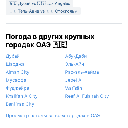
🇦🇪 Дубай vs 🇺🇸 Los Angeles
🇮🇱 Тель-Авив vs 🇸🇪 Стокгольм
Погода в других крупных
городах ОАЭ 🇦🇪
Дубай
Абу-Даби
Шарджа
Эль-Айн
Ajman City
Рас-эль-Хайма
Мусаффа
Jebel Ali
Фуджейра
Warīsān
Khalifah A City
Reef Al Fujairah City
Bani Yas City
Просмотр погоды во всех городах в ОАЭ