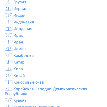
🇬🇪 Грузия
🇮🇱 Израиль
🇮🇳 Индия
🇮🇩 Индонезия
🇯🇴 Иордания
🇮🇶 Ирак
🇮🇷 Иран
🇾🇪 Йемен
🇰🇭 Камбоджа
🇶🇦 Катар
🇨🇾 Кипр
🇨🇳 Китай
🇨🇨 Кокосовые о-ва
🇰🇵 Корейская Народно-Демократическая
Республика
🇰🇼 Кувейт
🇰🇬 Кыргызская Республика