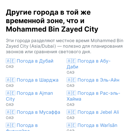
Другие города в той же
временной зоне, что и
Mohammed Bin Zayed City
Эти города разделяют местное время Mohammed Bin
Zayed City (Asia/Dubai) — полезно для планирования
звонков или сравнения светового дня.
🇦🇪 Погода в Дубай
🇦🇪 Погода в Абу-
Даби
ОАЭ
ОАЭ
🇦🇪 Погода в Шарджа
🇦🇪 Погода в Эль-Айн
ОАЭ
ОАЭ
🇦🇪 Погода в Ajman
🇦🇪 Погода в Рас-эль-
City
Хайма
ОАЭ
ОАЭ
🇦🇪 Погода в Мусаффа
🇦🇪 Погода в Jebel Ali
ОАЭ
ОАЭ
🇦🇪 Погода в
🇦🇪 Погода в Warīsān
Фуджейра
ОАЭ