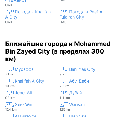
ОАЭ
🇦🇪 Погода в Khalifah
🇦🇪 Погода в Reef Al
A City
Fujairah City
ОАЭ
ОАЭ
Ближайшие города к Mohammed
Bin Zayed City (в пределах 300
км)
🇦🇪 Мусаффа
🇦🇪 Bani Yas City
7 km
9 km
🇦🇪 Khalifah A City
🇦🇪 Абу-Даби
10 km
20 km
🇦🇪 Jebel Ali
🇦🇪 Дубай
92 km
111 km
🇦🇪 Эль-Айн
🇦🇪 Warīsān
124 km
125 km
🇴🇲 Al Buraymī
🇦🇪 Шарджа