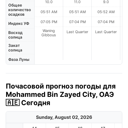
10.0
11.0
9.0
Общее
количество
05:51 AM
05:51 AM
05:52 AM
0
осадков
07:05 PM
07:04 PM
07:04 PM
Индекс УФ
Waning
Last Quarter
Last Quarter
La
Восход
Gibbous
солнца
Закат
солнца
Фаза Луны
Почасовой прогноз погоды для
Mohammed Bin Zayed City, ОАЭ
🇦🇪 Сегодня
Sunday, August 02, 2026