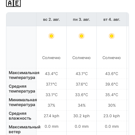
🇦🇪
вс 2. авг.
пн 3. авг.
вт 4. авг.
с
Солнечно
Солнечно
Солнечно
С
Максимальная
43.4°C
43.1°C
43.6°C
температура
37.1°C
37.6°C
39.6°C
Средняя
температура
33.1°C
33.6°C
35.4°C
Минимальная
температура
37%
34%
30%
Средняя
27.4 kph
30.2 kph
23.0 kph
влажность
0.0 mm
0.0 mm
0.0 mm
Максимальный
ветер