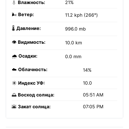
💧
Влажность:
21%
🌬️
Ветер:
11.2 kph (266°)
🌡️
Давление:
996.0 mb
👁️
Видимость:
10.0 km
🌧️
Осадки:
0.0 mm
☁️
Облачность:
14%
☀️
Индекс УФ:
10.0
🌅
Восход солнца:
05:51 AM
🌇
Закат солнца:
07:05 PM