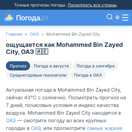
Точные прогнозы погоды
.
Посмотреть все страны
.
☰
Погода.
lol
🌐
Главная
>
ОАЭ
>
Mohammed Bin Zayed City
ощущается как Mohammed Bin Zayed
City, ОАЭ 🇦🇪
Прогноз
Погода в августе
Погода в сентябре
Среднегодовые показатели
Погода в ОАЭ
Актуальная погода в Mohammed Bin Zayed City,
сейчас 43°C с солнечно. Посмотреть прогноз на
7 дней, почасовые условия и индекс качества
воздуха. Mohammed Bin Zayed City находится в
ОАЭ
— смотрите погоду во всех крупных
городах в
ОАЭ
, или просмотрите
самые жаркие