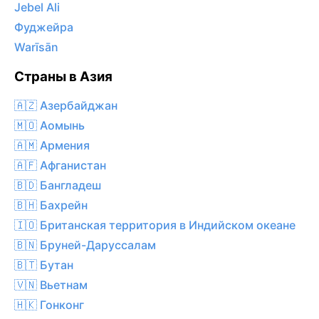
Jebel Ali
Фуджейра
Warīsān
Страны в Азия
🇦🇿 Азербайджан
🇲🇴 Аомынь
🇦🇲 Армения
🇦🇫 Афганистан
🇧🇩 Бангладеш
🇧🇭 Бахрейн
🇮🇴 Британская территория в Индийском океане
🇧🇳 Бруней-Даруссалам
🇧🇹 Бутан
🇻🇳 Вьетнам
🇭🇰 Гонконг