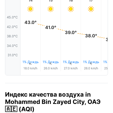
14
15
16
17
1
45.0°C
43.0°
41.0°
42.0°C
39.0°
38.0°
38.0°C
37.
34.0°C
31.0°C
1% Дождь
1% Дождь
1% Дождь
1% Дождь
1% Д
↑
↑
↑
↑
18.0 km/h
26.0 km/h
27.0 km/h
26.0 km/h
25.0 
Индекс качества воздуха in
Mohammed Bin Zayed City, ОАЭ
🇦🇪 (AQI)