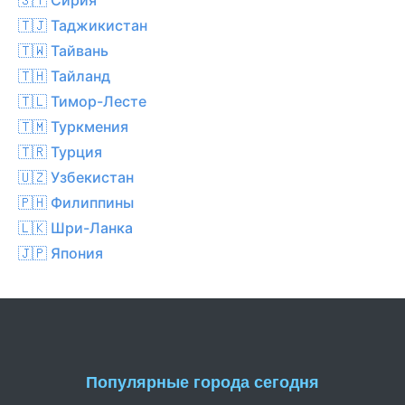
🇹🇯 Таджикистан
🇹🇼 Тайвань
🇹🇭 Тайланд
🇹🇱 Тимор-Лесте
🇹🇲 Туркмения
🇹🇷 Турция
🇺🇿 Узбекистан
🇵🇭 Филиппины
🇱🇰 Шри-Ланка
🇯🇵 Япония
Популярные города сегодня