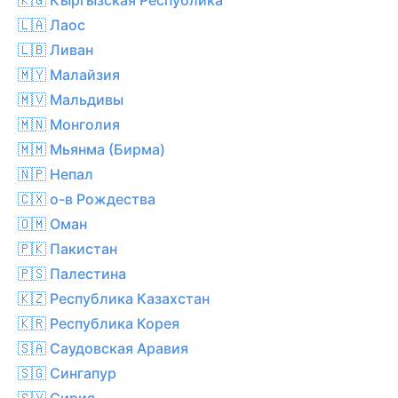
🇱🇦 Лаос
🇱🇧 Ливан
🇲🇾 Малайзия
🇲🇻 Мальдивы
🇲🇳 Монголия
🇲🇲 Мьянма (Бирма)
🇳🇵 Непал
🇨🇽 о-в Рождества
🇴🇲 Оман
🇵🇰 Пакистан
🇵🇸 Палестина
🇰🇿 Республика Казахстан
🇰🇷 Республика Корея
🇸🇦 Саудовская Аравия
🇸🇬 Сингапур
🇸🇾 Сирия