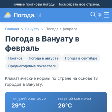
Точные прогнозы погоды
.
Посмотреть все страны
.
☰
Погода.
lol
🌐
Главная
>
Вануату
>
Погода в феврале
Погода в Вануату в
февраль
Прогноз
Погода в августе
Погода в сентябре
Среднегодовые показатели
Климатические нормы по стране на основе 13
городов в Вануату.
СРЕДНИЙ МАКСИМУМ
СРЕДНИЙ МИНИМУМ
29°C
26°C