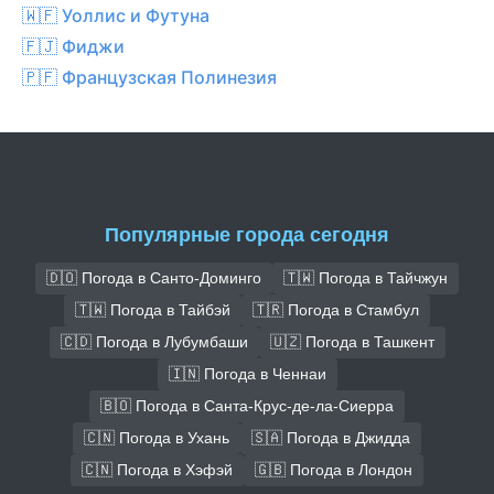
🇼🇫 Уоллис и Футуна
🇫🇯 Фиджи
🇵🇫 Французская Полинезия
Популярные города сегодня
🇩🇴 Погода в Санто-Доминго
🇹🇼 Погода в Тайчжун
🇹🇼 Погода в Тайбэй
🇹🇷 Погода в Стамбул
🇨🇩 Погода в Лубумбаши
🇺🇿 Погода в Ташкент
🇮🇳 Погода в Ченнаи
🇧🇴 Погода в Санта-Крус-де-ла-Сиерра
🇨🇳 Погода в Ухань
🇸🇦 Погода в Джидда
🇨🇳 Погода в Хэфэй
🇬🇧 Погода в Лондон