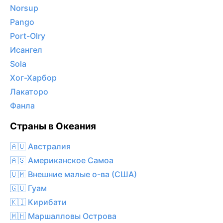
Norsup
Pango
Port-Olry
Исангел
Sola
Хог-Харбор
Лакаторо
Фанла
Страны в Океания
🇦🇺 Австралия
🇦🇸 Американское Самоа
🇺🇲 Внешние малые о-ва (США)
🇬🇺 Гуам
🇰🇮 Кирибати
🇲🇭 Маршалловы Острова