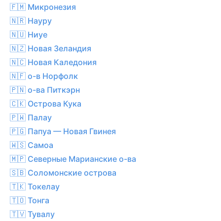
🇫🇲 Микронезия
🇳🇷 Науру
🇳🇺 Ниуе
🇳🇿 Новая Зеландия
🇳🇨 Новая Каледония
🇳🇫 о-в Норфолк
🇵🇳 о-ва Питкэрн
🇨🇰 Острова Кука
🇵🇼 Палау
🇵🇬 Папуа — Новая Гвинея
🇼🇸 Самоа
🇲🇵 Северные Марианские о-ва
🇸🇧 Соломонские острова
🇹🇰 Токелау
🇹🇴 Тонга
🇹🇻 Тувалу