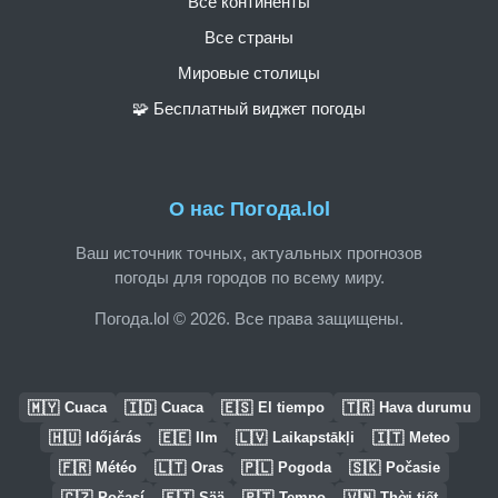
Все континенты
Все страны
Мировые столицы
🧩 Бесплатный виджет погоды
О нас Погода.lol
Ваш источник точных, актуальных прогнозов
погоды для городов по всему миру.
Погода.lol © 2026. Все права защищены.
🇲🇾
🇮🇩
🇪🇸
🇹🇷
Cuaca
Cuaca
El tiempo
Hava durumu
🇭🇺
🇪🇪
🇱🇻
🇮🇹
Időjárás
Ilm
Laikapstākļi
Meteo
🇫🇷
🇱🇹
🇵🇱
🇸🇰
Météo
Oras
Pogoda
Počasie
🇨🇿
🇫🇮
🇵🇹
🇻🇳
Počasí
Sää
Tempo
Thời tiết