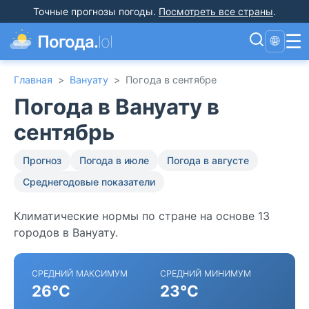
Точные прогнозы погоды
.
Посмотреть все страны
.
☰
Погода.
lol
🌐
Главная
>
Вануату
>
Погода в сентябре
Погода в Вануату в
сентябрь
Прогноз
Погода в июле
Погода в августе
Среднегодовые показатели
Климатические нормы по стране на основе 13
городов в Вануату.
СРЕДНИЙ МАКСИМУМ
СРЕДНИЙ МИНИМУМ
26°C
23°C