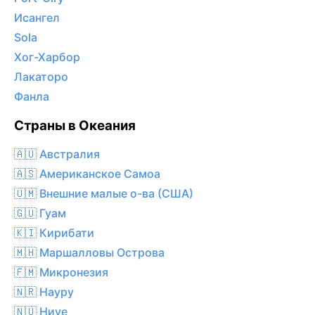
Исангел
Sola
Хог-Харбор
Лакаторо
Фанла
Страны в Океания
🇦🇺 Австралия
🇦🇸 Американское Самоа
🇺🇲 Внешние малые о-ва (США)
🇬🇺 Гуам
🇰🇮 Кирибати
🇲🇭 Маршалловы Острова
🇫🇲 Микронезия
🇳🇷 Науру
🇳🇺 Ниуе