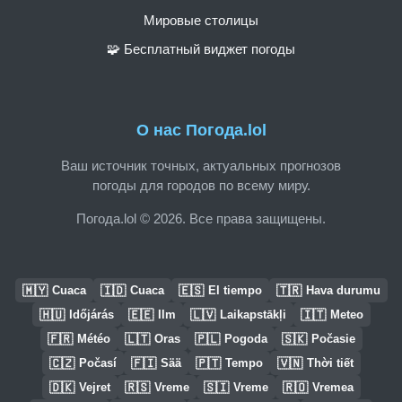
Мировые столицы
🧩 Бесплатный виджет погоды
О нас Погода.lol
Ваш источник точных, актуальных прогнозов
погоды для городов по всему миру.
Погода.lol © 2026. Все права защищены.
🇲🇾
🇮🇩
🇪🇸
🇹🇷
Cuaca
Cuaca
El tiempo
Hava durumu
🇭🇺
🇪🇪
🇱🇻
🇮🇹
Időjárás
Ilm
Laikapstākļi
Meteo
🇫🇷
🇱🇹
🇵🇱
🇸🇰
Météo
Oras
Pogoda
Počasie
🇨🇿
🇫🇮
🇵🇹
🇻🇳
Počasí
Sää
Tempo
Thời tiết
🇩🇰
🇷🇸
🇸🇮
🇷🇴
Vejret
Vreme
Vreme
Vremea