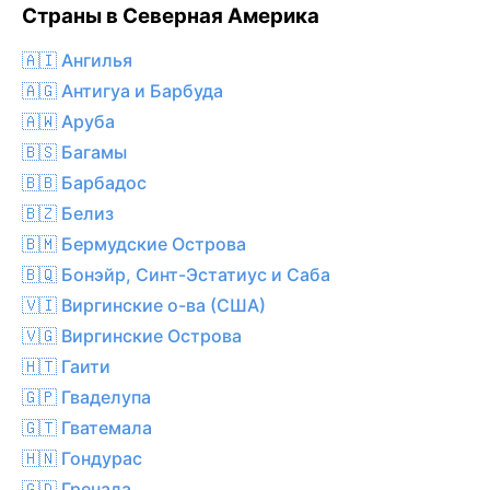
Страны в Северная Америка
🇦🇮 Ангилья
🇦🇬 Антигуа и Барбуда
🇦🇼 Аруба
🇧🇸 Багамы
🇧🇧 Барбадос
🇧🇿 Белиз
🇧🇲 Бермудские Острова
🇧🇶 Бонэйр, Синт-Эстатиус и Саба
🇻🇮 Виргинские о-ва (США)
🇻🇬 Виргинские Острова
🇭🇹 Гаити
🇬🇵 Гваделупа
🇬🇹 Гватемала
🇭🇳 Гондурас
🇬🇩 Гренада