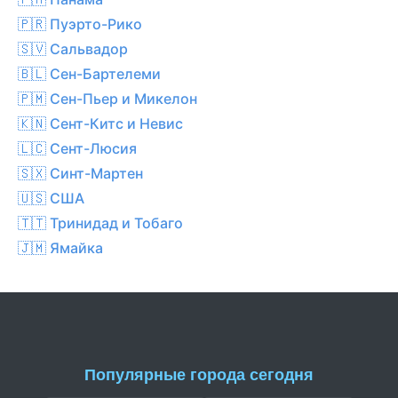
🇵🇷 Пуэрто-Рико
🇸🇻 Сальвадор
🇧🇱 Сен-Бартелеми
🇵🇲 Сен-Пьер и Микелон
🇰🇳 Сент-Китс и Невис
🇱🇨 Сент-Люсия
🇸🇽 Синт-Мартен
🇺🇸 США
🇹🇹 Тринидад и Тобаго
🇯🇲 Ямайка
Популярные города сегодня