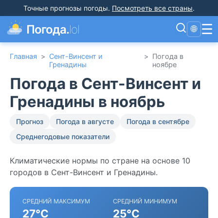
Точные прогнозы погоды
.
Посмотреть все страны
.
☰
Погода.
lol
🌐
Главная
>
Сент-Винсент и
>
Погода в
Гренадины
ноябре
Погода в Сент-Винсент и
Гренадины в ноябрь
Прогноз
Погода в августе
Погода в сентябре
Среднегодовые показатели
Климатические нормы по стране на основе 10
городов в Сент-Винсент и Гренадины.
СРЕДНИЙ МАКСИМУМ
СРЕДНИЙ МИНИМУМ
27°C
25°C