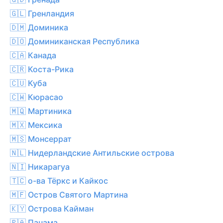
🇬🇱 Гренландия
🇩🇲 Доминика
🇩🇴 Доминиканская Республика
🇨🇦 Канада
🇨🇷 Коста-Рика
🇨🇺 Куба
🇨🇼 Кюрасао
🇲🇶 Мартиника
🇲🇽 Мексика
🇲🇸 Монсеррат
🇳🇱 Нидерландские Антильские острова
🇳🇮 Никарагуа
🇹🇨 о-ва Тёркс и Кайкос
🇲🇫 Остров Святого Мартина
🇰🇾 Острова Кайман
🇵🇦 Панама