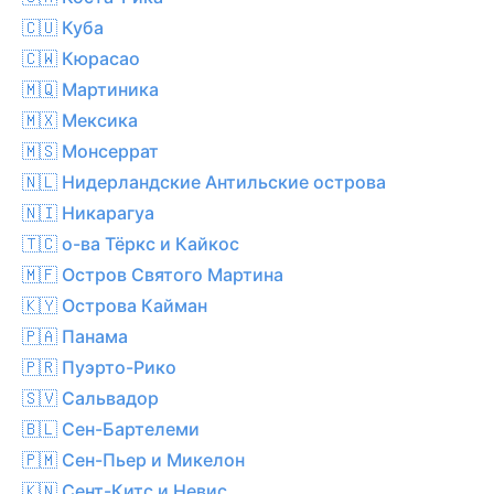
🇨🇺 Куба
🇨🇼 Кюрасао
🇲🇶 Мартиника
🇲🇽 Мексика
🇲🇸 Монсеррат
🇳🇱 Нидерландские Антильские острова
🇳🇮 Никарагуа
🇹🇨 о-ва Тёркс и Кайкос
🇲🇫 Остров Святого Мартина
🇰🇾 Острова Кайман
🇵🇦 Панама
🇵🇷 Пуэрто-Рико
🇸🇻 Сальвадор
🇧🇱 Сен-Бартелеми
🇵🇲 Сен-Пьер и Микелон
🇰🇳 Сент-Китс и Невис