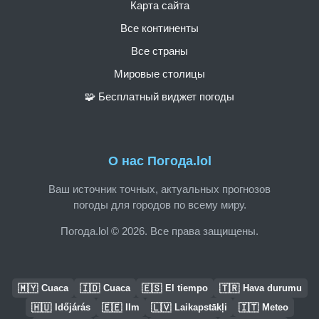
Карта сайта
Все континенты
Все страны
Мировые столицы
🧩 Бесплатный виджет погоды
О нас Погода.lol
Ваш источник точных, актуальных прогнозов
погоды для городов по всему миру.
Погода.lol © 2026. Все права защищены.
🇲🇾
🇮🇩
🇪🇸
🇹🇷
Cuaca
Cuaca
El tiempo
Hava durumu
🇭🇺
🇪🇪
🇱🇻
🇮🇹
Időjárás
Ilm
Laikapstākļi
Meteo