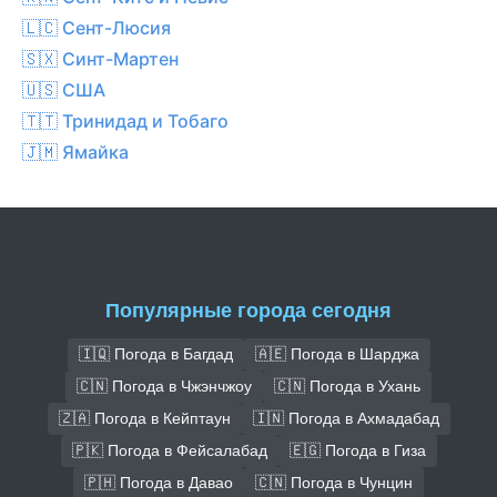
🇱🇨 Сент-Люсия
🇸🇽 Синт-Мартен
🇺🇸 США
🇹🇹 Тринидад и Тобаго
🇯🇲 Ямайка
Популярные города сегодня
🇮🇶 Погода в Багдад
🇦🇪 Погода в Шарджа
🇨🇳 Погода в Чжэнчжоу
🇨🇳 Погода в Ухань
🇿🇦 Погода в Кейптаун
🇮🇳 Погода в Ахмадабад
🇵🇰 Погода в Фейсалабад
🇪🇬 Погода в Гиза
🇵🇭 Погода в Давао
🇨🇳 Погода в Чунцин