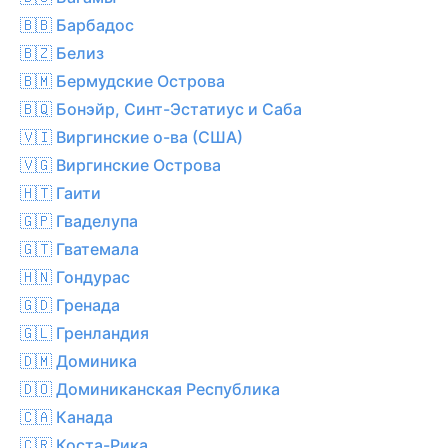
🇧🇧 Барбадос
🇧🇿 Белиз
🇧🇲 Бермудские Острова
🇧🇶 Бонэйр, Синт-Эстатиус и Саба
🇻🇮 Виргинские о-ва (США)
🇻🇬 Виргинские Острова
🇭🇹 Гаити
🇬🇵 Гваделупа
🇬🇹 Гватемала
🇭🇳 Гондурас
🇬🇩 Гренада
🇬🇱 Гренландия
🇩🇲 Доминика
🇩🇴 Доминиканская Республика
🇨🇦 Канада
🇨🇷 Коста-Рика