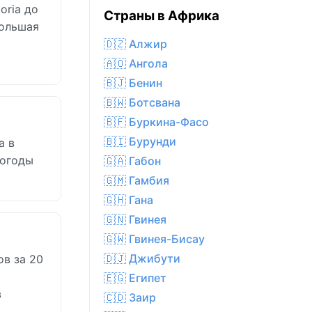
oria до
Страны в Африка
большая
🇩🇿 Алжир
🇦🇴 Ангола
🇧🇯 Бенин
🇧🇼 Ботсвана
🇧🇫 Буркина-Фасо
🇧🇮 Бурунди
a в
погоды
🇬🇦 Габон
🇬🇲 Гамбия
🇬🇭 Гана
🇬🇳 Гвинея
🇬🇼 Гвинея-Бисау
🇩🇯 Джибути
ов за 20
🇪🇬 Египет
в
🇨🇩 Заир