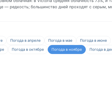
вном облачная: в Victoria средняя облачность 73%, и т
нце — редкость; большинство дней проходят с серым, м
те
Погода в апреле
Погода в мае
Погода в июне
бре
Погода в октябре
Погода в ноябре
Погода в де