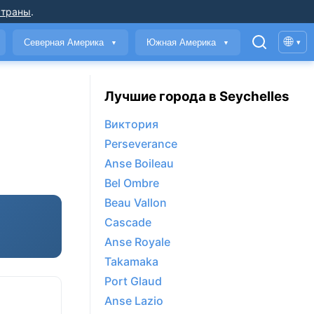
страны
.
🌐
Северная Америка
Южная Америка
▾
▼
▼
Лучшие города в Seychelles
Виктория
Perseverance
Anse Boileau
Bel Ombre
Beau Vallon
Cascade
Anse Royale
Takamaka
Port Glaud
Anse Lazio