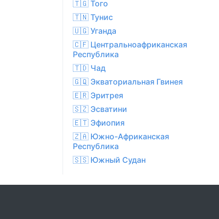
🇹🇬 Того
🇹🇳 Тунис
🇺🇬 Уганда
🇨🇫 Центральноафриканская
Республика
🇹🇩 Чад
🇬🇶 Экваториальная Гвинея
🇪🇷 Эритрея
🇸🇿 Эсватини
🇪🇹 Эфиопия
🇿🇦 Южно-Африканская
Республика
🇸🇸 Южный Судан