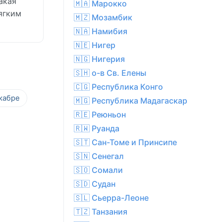
акая
🇲🇦 Марокко
ягким
🇲🇿 Мозамбик
🇳🇦 Намибия
🇳🇪 Нигер
🇳🇬 Нигерия
🇸🇭 о-в Св. Елены
🇨🇬 Республика Конго
кабре
🇲🇬 Республика Мадагаскар
🇷🇪 Реюньон
🇷🇼 Руанда
🇸🇹 Сан-Томе и Принсипе
🇸🇳 Сенегал
🇸🇴 Сомали
🇸🇩 Судан
🇸🇱 Сьерра-Леоне
🇹🇿 Танзания