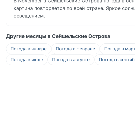
В November в Сейшельские Острова погода в осно
картина повторяется по всей стране. Яркое сол
освещением.
Другие месяцы в Сейшельские Острова
Погода в январе
Погода в феврале
Погода в мар
Погода в июле
Погода в августе
Погода в сентя