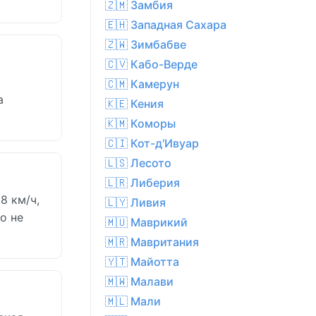
🇿🇲 Замбия
🇪🇭 Западная Сахара
🇿🇼 Зимбабве
🇨🇻 Кабо-Верде
🇨🇲 Камерун
а
🇰🇪 Кения
🇰🇲 Коморы
🇨🇮 Кот-д'Ивуар
🇱🇸 Лесото
🇱🇷 Либерия
8 км/ч,
🇱🇾 Ливия
о не
🇲🇺 Маврикий
🇲🇷 Мавритания
🇾🇹 Майотта
🇲🇼 Малави
🇲🇱 Мали