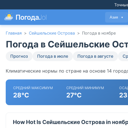
Точные
Погода.
lol
Азия
▼
Главная
>
Сейшельские Острова
>
Погода в ноябре
Погода в Сейшельские Ост
Прогноз
Погода в июле
Погода в августе
Ср
Климатические нормы по стране на основе 14 город
СРЕДНИЙ МАКСИМУМ
СРЕДНИЙ МИНИМУМ
ОСА
28°C
27°C
23
How Hot Is Сейшельские Острова in нояб