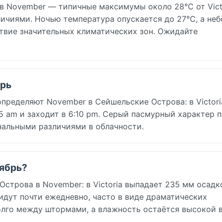
в November — типичные максимумы около 28°C от Vict
личиями. Ночью температура опускается до 27°C, а не
твие значительных климатических зон. Ожидайте
брь
пределяют November в Сейшельские Острова: в Victori
55 am и заходит в 6:10 pm. Серый пасмурный характер 
нальными различиями в облачности.
оябрь?
строва в November: в Victoria выпадает 235 мм осадк
 идут почти ежедневно, часто в виде драматических
олго между штормами, а влажность остаётся высокой 