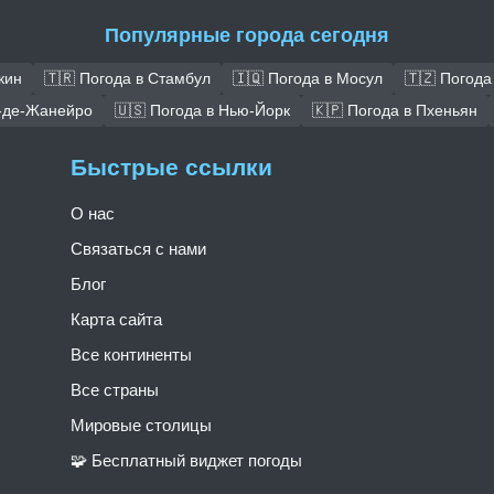
Популярные города сегодня
кин
🇹🇷 Погода в Стамбул
🇮🇶 Погода в Мосул
🇹🇿 Погода
о-де-Жанейро
🇺🇸 Погода в Нью-Йорк
🇰🇵 Погода в Пхеньян
Быстрые ссылки
О нас
Связаться с нами
Блог
Карта сайта
Все континенты
Все страны
Мировые столицы
🧩 Бесплатный виджет погоды