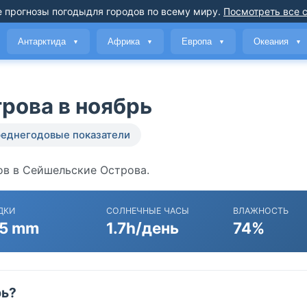
 прогнозы погоды
для городов по всему миру
.
Посмотреть все 
Антарктида
Африка
Европа
Океания
▼
▼
▼
▼
рова в ноябрь
еднегодовые показатели
ов в Сейшельские Острова.
ДКИ
СОЛНЕЧНЫЕ ЧАСЫ
ВЛАЖНОСТЬ
5 mm
1.7h/день
74%
рь?