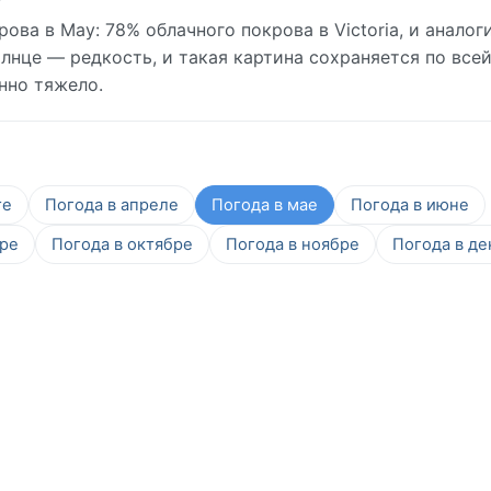
ва в May: 78% облачного покрова в Victoria, и аналог
лнце — редкость, и такая картина сохраняется по все
нно тяжело.
те
Погода в апреле
Погода в мае
Погода в июне
бре
Погода в октябре
Погода в ноябре
Погода в де