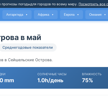
 прогнозы погоды
для городов по всему миру
.
Посмотреть все 
Антарктида
Африка
Европа
Океания
▼
▼
▼
▼
рова в май
Среднегодовые показатели
ов в Сейшельские Острова.
ДКИ
СОЛНЕЧНЫЕ ЧАСЫ
ВЛАЖНОСТЬ
0 mm
1.0h/день
75%