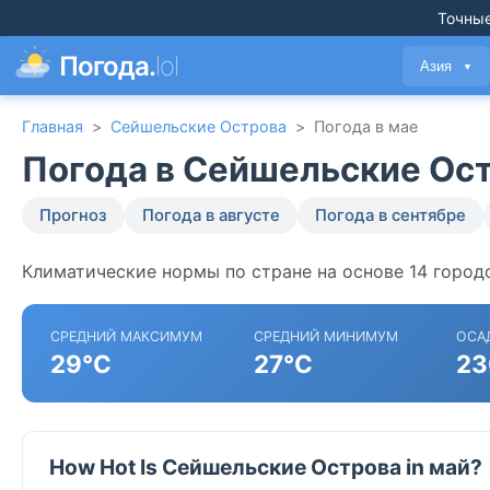
Точные
Погода.
lol
Азия
▼
Главная
>
Сейшельские Острова
>
Погода в мае
Погода в Сейшельские Ост
Прогноз
Погода в августе
Погода в сентябре
Климатические нормы по стране на основе 14 город
СРЕДНИЙ МАКСИМУМ
СРЕДНИЙ МИНИМУМ
ОСА
29°C
27°C
23
How Hot Is Сейшельские Острова in май?