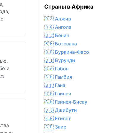
е,
Страны в Африка
ода,
но
🇩🇿 Алжир
🇦🇴 Ангола
🇧🇯 Бенин
🇧🇼 Ботсвана
🇧🇫 Буркина-Фасо
🇧🇮 Бурунди
тью,
бо и
🇬🇦 Габон
ез
🇬🇲 Гамбия
🇬🇭 Гана
🇬🇳 Гвинея
🇬🇼 Гвинея-Бисау
🇩🇯 Джибути
🇪🇬 Египет
ства
🇨🇩 Заир
лудня,