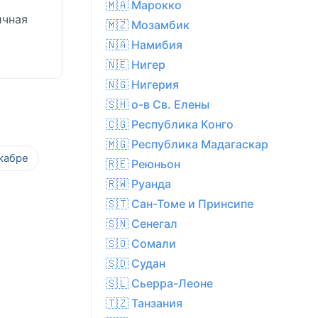
🇲🇦 Марокко
ичная
🇲🇿 Мозамбик
й
🇳🇦 Намибия
🇳🇪 Нигер
🇳🇬 Нигерия
🇸🇭 о-в Св. Елены
🇨🇬 Республика Конго
🇲🇬 Республика Мадагаскар
кабре
🇷🇪 Реюньон
🇷🇼 Руанда
🇸🇹 Сан-Томе и Принсипе
🇸🇳 Сенегал
🇸🇴 Сомали
🇸🇩 Судан
🇸🇱 Сьерра-Леоне
🇹🇿 Танзания