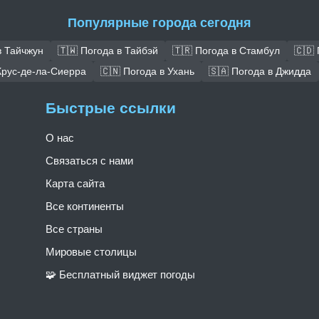
Популярные города сегодня
в Тайчжун
🇹🇼 Погода в Тайбэй
🇹🇷 Погода в Стамбул
🇨🇩
Крус-де-ла-Сиерра
🇨🇳 Погода в Ухань
🇸🇦 Погода в Джидда
Быстрые ссылки
О нас
Связаться с нами
Карта сайта
Все континенты
Все страны
Мировые столицы
🧩 Бесплатный виджет погоды