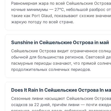
Равномерная жара по всей Сейшельские Острова 
ночные минимумы — 27°C, небольшой разброс от
такие как Port Glaud, показывают схожие значен
жаркую погоду по всей стране.
Sunshine in Сейшельские Острова in май
Сейшельские Острова видит ограниченное солнце в 
обычной для большинства регионов. Световой день
пасмурные периоды означают, что прямой солнеч
продолжительных солнечных периодов.
Does It Rain In Сейшельские Острова In м
Сезонные ливни насыщают Сейшельские Острова в
осадков за 22 дней, причём ливни — почти ежедн
регионов, особенно вдоль побережий, подвержен