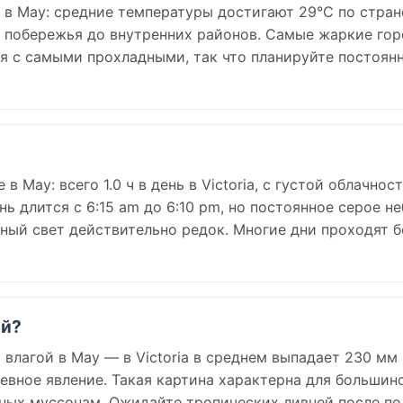
в May: средние температуры достигают 29°C по стран
 побережья до внутренних районов. Самые жаркие гор
ия с самыми прохладными, так что планируйте постоян
May: всего 1.0 ч в день в Victoria, с густой облачнос
 длится с 6:15 am до 6:10 pm, но постоянное серое не
ный свет действительно редок. Многие дни проходят б
ай?
лагой в May — в Victoria в среднем выпадает 230 мм
евное явление. Такая картина характерна для большин
ных муссонам. Ожидайте тропических ливней после по