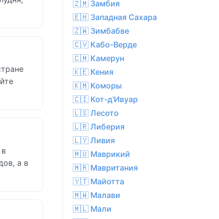
🇿🇲 Замбия
🇪🇭 Западная Сахара
🇿🇼 Зимбабве
🇨🇻 Кабо-Верде
🇨🇲 Камерун
стране
🇰🇪 Кения
уйте
🇰🇲 Коморы
🇨🇮 Кот-д'Ивуар
🇱🇸 Лесото
🇱🇷 Либерия
🇱🇾 Ливия
 в
🇲🇺 Маврикий
ов, а в
🇲🇷 Мавритания
🇾🇹 Майотта
🇲🇼 Малави
🇲🇱 Мали