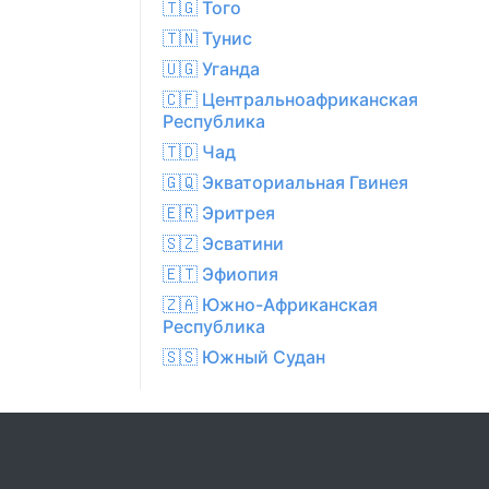
🇹🇬 Того
🇹🇳 Тунис
🇺🇬 Уганда
🇨🇫 Центральноафриканская
Республика
🇹🇩 Чад
🇬🇶 Экваториальная Гвинея
🇪🇷 Эритрея
🇸🇿 Эсватини
🇪🇹 Эфиопия
🇿🇦 Южно-Африканская
Республика
🇸🇸 Южный Судан