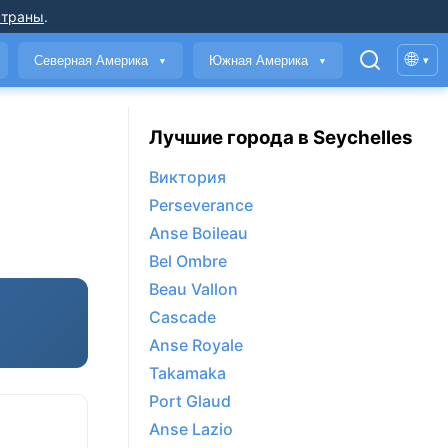
страны
.
🌐
Северная Америка
Южная Америка
▾
▼
▼
Лучшие города в Seychelles
Виктория
Perseverance
Anse Boileau
Bel Ombre
Beau Vallon
Cascade
Anse Royale
Takamaka
Port Glaud
Anse Lazio