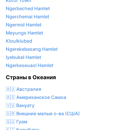
Koror Town
Ngerbeched Hamlet
Ngerchemai Hamlet
Ngermid Hamlet
Meyungs Hamlet
Kloulklubed
Ngerekebesang Hamlet
Iyebukel Hamlet
Ngerkeseuaol Hamlet
Страны в Океания
🇦🇺 Австралия
🇦🇸 Американское Самоа
🇻🇺 Вануату
🇺🇲 Внешние малые о-ва (США)
🇬🇺 Гуам
🇰🇮 Кирибати