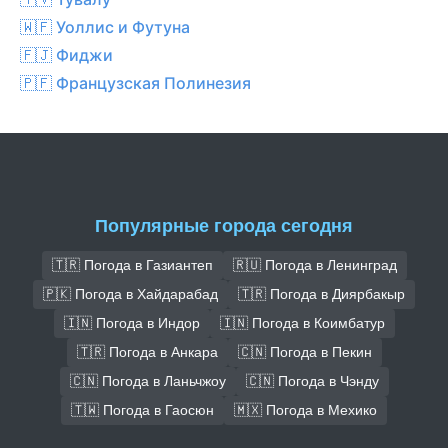
🇼🇫 Уоллис и Футуна
🇫🇯 Фиджи
🇵🇫 Французская Полинезия
Популярные города сегодня
🇹🇷 Погода в Газиантеп
🇷🇺 Погода в Ленинград
🇵🇰 Погода в Хайдарабад
🇹🇷 Погода в Диярбакыр
🇮🇳 Погода в Индор
🇮🇳 Погода в Коимбатур
🇹🇷 Погода в Анкара
🇨🇳 Погода в Пекин
🇨🇳 Погода в Ланьчжоу
🇨🇳 Погода в Чэнду
🇹🇼 Погода в Гаосюн
🇲🇽 Погода в Мехико