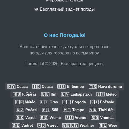
🧩 Бесплатный виджет погоды
О нас Погода.lol
Ваш источник точных, актуальных прогнозов
погоды для городов по всему миру.
Погода.lol © 2026. Все права защищены.
🇲🇾
🇮🇩
🇪🇸
🇹🇷
Cuaca
Cuaca
El tiempo
Hava durumu
🇭🇺
🇪🇪
🇱🇻
🇮🇹
Időjárás
Ilm
Laikapstākļi
Meteo
🇫🇷
🇱🇹
🇵🇱
🇸🇰
Météo
Oras
Pogoda
Počasie
🇨🇿
🇫🇮
🇵🇹
🇻🇳
Počasí
Sää
Tempo
Thời tiết
🇩🇰
🇷🇸
🇸🇮
🇷🇴
Vejret
Vreme
Vreme
Vremea
🇸🇪
🇳🇴
🇬🇧🇺🇸
🇳🇱
Vädret
Været
Weather
Weer