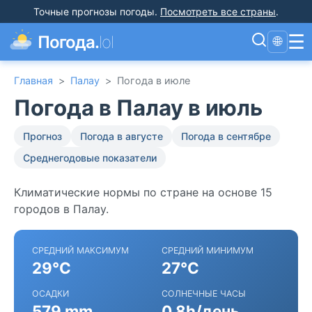
Точные прогнозы погоды
.
Посмотреть все страны
.
☰
Погода.
lol
🌐
Главная
>
Палау
>
Погода в июле
Погода в Палау в июль
Прогноз
Погода в августе
Погода в сентябре
Среднегодовые показатели
Климатические нормы по стране на основе 15
городов в Палау.
СРЕДНИЙ МАКСИМУМ
СРЕДНИЙ МИНИМУМ
29°C
27°C
ОСАДКИ
СОЛНЕЧНЫЕ ЧАСЫ
579 mm
0.8h/день