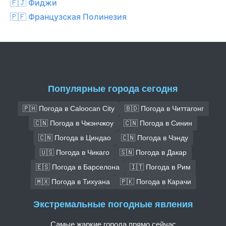
🇫🇯 Фиджи
🇵🇫 Французская Полинезия
Популярные города сегодня
🇵🇭 Погода в Caloocan City
🇧🇩 Погода в Читтагонг
🇨🇳 Погода в Чжэнчжоу
🇨🇳 Погода в Синин
🇨🇳 Погода в Циндао
🇨🇳 Погода в Чэнду
🇺🇸 Погода в Чикаго
🇸🇳 Погода в Дакар
🇪🇸 Погода в Барселона
🇮🇹 Погода в Рим
🇲🇽 Погода в Тихуана
🇵🇰 Погода в Карачи
Экстремальные погодные явления
Самые жаркие города прямо сейчас