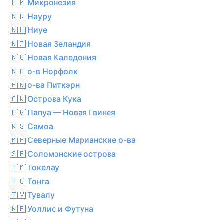
🇫🇲 Микронезия
🇳🇷 Науру
🇳🇺 Ниуе
🇳🇿 Новая Зеландия
🇳🇨 Новая Каледония
🇳🇫 о-в Норфолк
🇵🇳 о-ва Питкэрн
🇨🇰 Острова Кука
🇵🇬 Папуа — Новая Гвинея
🇼🇸 Самоа
🇲🇵 Северные Марианские о-ва
🇸🇧 Соломонские острова
🇹🇰 Токелау
🇹🇴 Тонга
🇹🇻 Тувалу
🇼🇫 Уоллис и Футуна