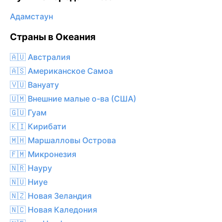
Адамстаун
Страны в Океания
🇦🇺 Австралия
🇦🇸 Американское Самоа
🇻🇺 Вануату
🇺🇲 Внешние малые о-ва (США)
🇬🇺 Гуам
🇰🇮 Кирибати
🇲🇭 Маршалловы Острова
🇫🇲 Микронезия
🇳🇷 Науру
🇳🇺 Ниуе
🇳🇿 Новая Зеландия
🇳🇨 Новая Каледония