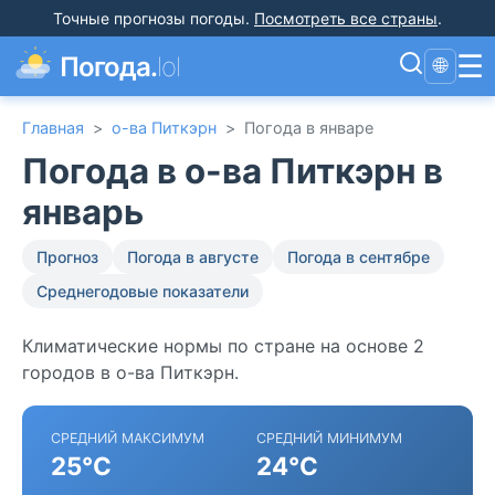
Точные прогнозы погоды
.
Посмотреть все страны
.
☰
Погода.
lol
🌐
Главная
>
о-ва Питкэрн
>
Погода в январе
Погода в о-ва Питкэрн в
январь
Прогноз
Погода в августе
Погода в сентябре
Среднегодовые показатели
Климатические нормы по стране на основе 2
городов в о-ва Питкэрн.
СРЕДНИЙ МАКСИМУМ
СРЕДНИЙ МИНИМУМ
25°C
24°C