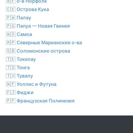
🇳🇫 о-в Норфолк
🇨🇰 Острова Кука
🇵🇼 Палау
🇵🇬 Папуа — Новая Гвинея
🇼🇸 Самоа
🇲🇵 Северные Марианские о-ва
🇸🇧 Соломонские острова
🇹🇰 Токелау
🇹🇴 Тонга
🇹🇻 Тувалу
🇼🇫 Уоллис и Футуна
🇫🇯 Фиджи
🇵🇫 Французская Полинезия