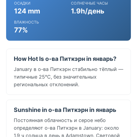
ОСАДКИ
СОЛНЕЧНЫЕ ЧАСЫ
124 mm
1.9h/день
ВЛАЖНОСТЬ
77%
How Hot Is о-ва Питкэрн in январь?
January в о-ва Питкэрн стабильно тёплый —
типичные 25°C, без значительных
региональных отклонений.
Sunshine in о-ва Питкэрн in январь
Постоянная облачность и серое небо
определяют о-ва Питкэрн в January: около
1.9 ч солнца в день в Adamstown. Световой