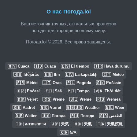
О нас Погода.lol
Ваш источник точных, актуальных прогнозов
погоды для городов по всему миру.
Погода.lol © 2026. Все права защищены.
🇲🇾
🇮🇩
🇪🇸
🇹🇷
Cuaca
Cuaca
El tiempo
Hava durumu
🇭🇺
🇪🇪
🇱🇻
🇮🇹
Időjárás
Ilm
Laikapstākļi
Meteo
🇫🇷
🇱🇹
🇵🇱
🇸🇰
Météo
Oras
Pogoda
Počasie
🇨🇿
🇫🇮
🇵🇹
🇻🇳
Počasí
Sää
Tempo
Thời tiết
🇩🇰
🇷🇸
🇸🇮
🇷🇴
Vejret
Vreme
Vreme
Vremea
🇸🇪
🇳🇴
🇬🇧🇺🇸
🇳🇱
Vädret
Været
Weather
Weer
🇩🇪
🇺🇦
🇷🇺
🇸🇦
Wetter
Погода
Погода
الطقس
🇹🇭
🇯🇵
🇭🇰
🇹🇼
สภาพอากาศ
天気
天氣
天氣預報
🇰🇷
날씨