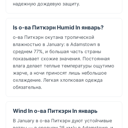
надежную дождевую защиту.
Is о-ва Питкэрн Humid In январь?
о-ва Питкэрн окутана тропической
влажностью в January: в Adamstown в
среднем 77%, и большая часть страны
показывает схожие значения. Постоянная
влага делает теплые температуры ощутимо
жарче, а ночи приносят лишь небольшое
охлаждение. Легкая хлопковая одежда
обязательна.
Wind In о-ва Питкэрн In январь
В January в о-ва Питкэрн дуют устойчивые
ветры — в среднем 25 км/ч в Adamstown, и