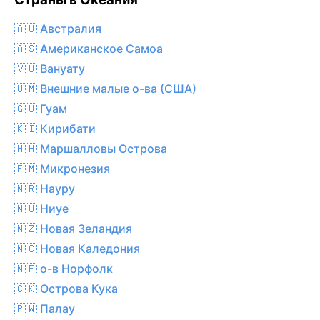
🇦🇺 Австралия
🇦🇸 Американское Самоа
🇻🇺 Вануату
🇺🇲 Внешние малые о-ва (США)
🇬🇺 Гуам
🇰🇮 Кирибати
🇲🇭 Маршалловы Острова
🇫🇲 Микронезия
🇳🇷 Науру
🇳🇺 Ниуе
🇳🇿 Новая Зеландия
🇳🇨 Новая Каледония
🇳🇫 о-в Норфолк
🇨🇰 Острова Кука
🇵🇼 Палау