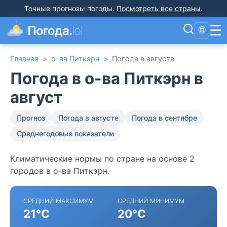
Точные прогнозы погоды
.
Посмотреть все страны
.
☰
Погода.
lol
🌐
Главная
>
о-ва Питкэрн
>
Погода в августе
Погода в о-ва Питкэрн в
август
Прогноз
Погода в августе
Погода в сентябре
Среднегодовые показатели
Климатические нормы по стране на основе 2
городов в о-ва Питкэрн.
СРЕДНИЙ МАКСИМУМ
СРЕДНИЙ МИНИМУМ
21°C
20°C