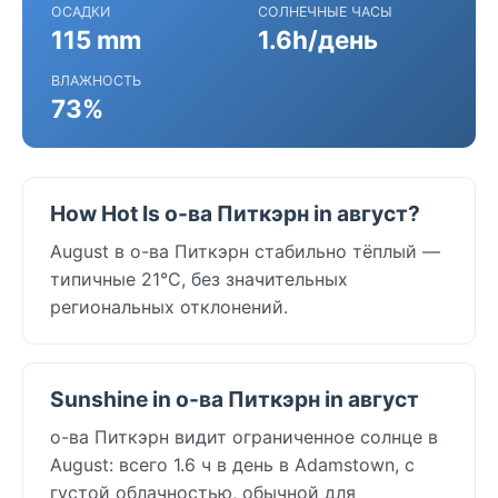
ОСАДКИ
СОЛНЕЧНЫЕ ЧАСЫ
115 mm
1.6h/день
ВЛАЖНОСТЬ
73%
How Hot Is о-ва Питкэрн in август?
August в о-ва Питкэрн стабильно тёплый —
типичные 21°C, без значительных
региональных отклонений.
Sunshine in о-ва Питкэрн in август
о-ва Питкэрн видит ограниченное солнце в
August: всего 1.6 ч в день в Adamstown, с
густой облачностью, обычной для