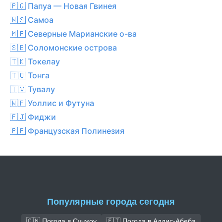
🇵🇬 Папуа — Новая Гвинея
🇼🇸 Самоа
🇲🇵 Северные Марианские о-ва
🇸🇧 Соломонские острова
🇹🇰 Токелау
🇹🇴 Тонга
🇹🇻 Тувалу
🇼🇫 Уоллис и Футуна
🇫🇯 Фиджи
🇵🇫 Французская Полинезия
Популярные города сегодня
🇨🇳 Погода в Сучжоу
🇪🇹 Погода в Аддис-Абеба