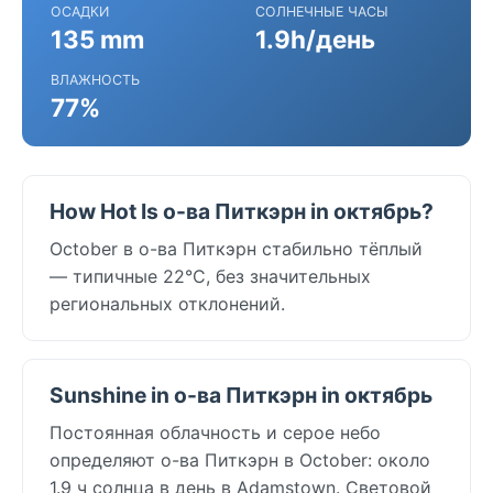
ОСАДКИ
СОЛНЕЧНЫЕ ЧАСЫ
135 mm
1.9h/день
ВЛАЖНОСТЬ
77%
How Hot Is о-ва Питкэрн in октябрь?
October в о-ва Питкэрн стабильно тёплый
— типичные 22°C, без значительных
региональных отклонений.
Sunshine in о-ва Питкэрн in октябрь
Постоянная облачность и серое небо
определяют о-ва Питкэрн в October: около
1.9 ч солнца в день в Adamstown. Световой