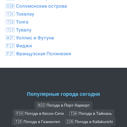
🇸🇧 Соломонские острова
🇹🇰 Токелау
🇹🇴 Тонга
🇹🇻 Тувалу
🇼🇫 Уоллис и Футуна
🇫🇯 Фиджи
🇵🇫 Французская Полинезия
Популярные города сегодня
🇳🇬 Погода в Порт-Харкорт
🇵🇭 Погода в Кесон-Сити
🇹🇼 Погода в Тайнань
🇹🇷 Погода в Газиантеп
🇮🇳 Погода в Kallakurichi