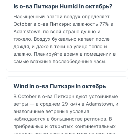
Is о-ва Питкэрн Humid In октябрь?
Насыщенный влагой воздух определяет
October в о-ва Питкэрн: влажность 77% в
Adamstown, по всей стране душно и
тяжело. Воздух буквально капает после
дождя, и даже в тени на улице тепло и
влажно. Планируйте время в помещении в
самые влажные послеобеденные часы.
Wind In о-ва Питкэрн In октябрь
В October в о-ва Питкэрн дуют устойчивые
ветры — в среднем 29 км/ч в Adamstown, и
аналогичные ветреные условия
наблюдаются в большинстве регионов. В
прибрежных и открытых континентальных
городах ветер часто значительно сильнее,