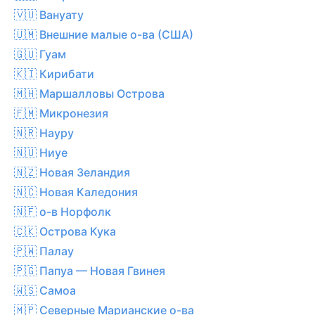
🇻🇺 Вануату
🇺🇲 Внешние малые о-ва (США)
🇬🇺 Гуам
🇰🇮 Кирибати
🇲🇭 Маршалловы Острова
🇫🇲 Микронезия
🇳🇷 Науру
🇳🇺 Ниуе
🇳🇿 Новая Зеландия
🇳🇨 Новая Каледония
🇳🇫 о-в Норфолк
🇨🇰 Острова Кука
🇵🇼 Палау
🇵🇬 Папуа — Новая Гвинея
🇼🇸 Самоа
🇲🇵 Северные Марианские о-ва