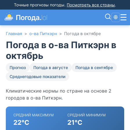
Точные прогнозы погоды
.
Посмотреть все страны
.
☰
Погода.
lol
🌐
Главная
>
о-ва Питкэрн
>
Погода в октябре
Погода в о-ва Питкэрн в
октябрь
Прогноз
Погода в августе
Погода в сентябре
Среднегодовые показатели
Климатические нормы по стране на основе 2
городов в о-ва Питкэрн.
СРЕДНИЙ МАКСИМУМ
СРЕДНИЙ МИНИМУМ
22°C
21°C