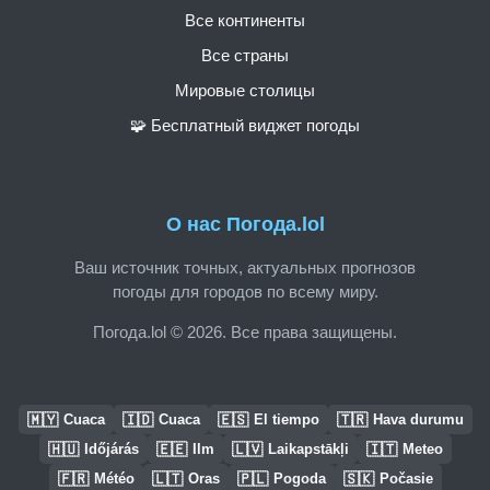
Все континенты
Все страны
Мировые столицы
🧩 Бесплатный виджет погоды
О нас Погода.lol
Ваш источник точных, актуальных прогнозов
погоды для городов по всему миру.
Погода.lol © 2026. Все права защищены.
🇲🇾
🇮🇩
🇪🇸
🇹🇷
Cuaca
Cuaca
El tiempo
Hava durumu
🇭🇺
🇪🇪
🇱🇻
🇮🇹
Időjárás
Ilm
Laikapstākļi
Meteo
🇫🇷
🇱🇹
🇵🇱
🇸🇰
Météo
Oras
Pogoda
Počasie