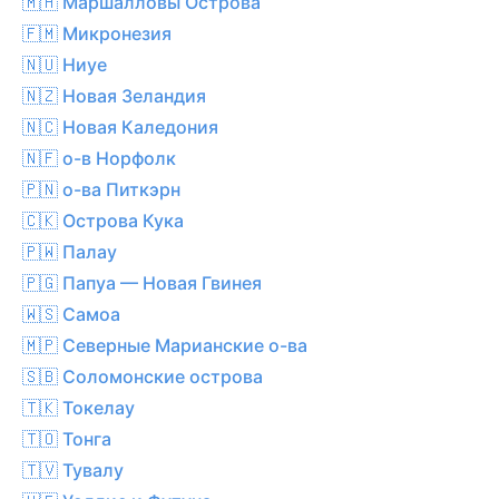
🇲🇭 Маршалловы Острова
🇫🇲 Микронезия
🇳🇺 Ниуе
🇳🇿 Новая Зеландия
🇳🇨 Новая Каледония
🇳🇫 о-в Норфолк
🇵🇳 о-ва Питкэрн
🇨🇰 Острова Кука
🇵🇼 Палау
🇵🇬 Папуа — Новая Гвинея
🇼🇸 Самоа
🇲🇵 Северные Марианские о-ва
🇸🇧 Соломонские острова
🇹🇰 Токелау
🇹🇴 Тонга
🇹🇻 Тувалу