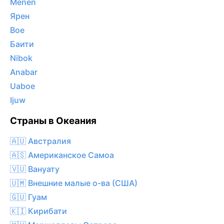
Menen
Ярен
Boe
Баити
Nibok
Anabar
Uaboe
Ijuw
Страны в Океания
🇦🇺 Австралия
🇦🇸 Американское Самоа
🇻🇺 Вануату
🇺🇲 Внешние малые о-ва (США)
🇬🇺 Гуам
🇰🇮 Кирибати