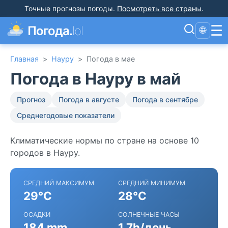
Точные прогнозы погоды
.
Посмотреть все страны
.
☰
Погода.
lol
🌐
Главная
>
Науру
>
Погода в мае
Погода в Науру в май
Прогноз
Погода в августе
Погода в сентябре
Среднегодовые показатели
Климатические нормы по стране на основе 10
городов в Науру.
СРЕДНИЙ МАКСИМУМ
СРЕДНИЙ МИНИМУМ
29°C
28°C
ОСАДКИ
СОЛНЕЧНЫЕ ЧАСЫ
184 mm
1.7h/день