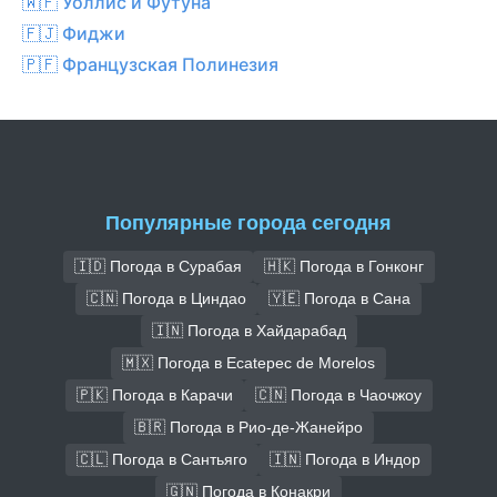
🇼🇫 Уоллис и Футуна
🇫🇯 Фиджи
🇵🇫 Французская Полинезия
Популярные города сегодня
🇮🇩 Погода в Сурабая
🇭🇰 Погода в Гонконг
🇨🇳 Погода в Циндао
🇾🇪 Погода в Сана
🇮🇳 Погода в Хайдарабад
🇲🇽 Погода в Ecatepec de Morelos
🇵🇰 Погода в Карачи
🇨🇳 Погода в Чаочжоу
🇧🇷 Погода в Рио-де-Жанейро
🇨🇱 Погода в Сантьяго
🇮🇳 Погода в Индор
🇬🇳 Погода в Конакри