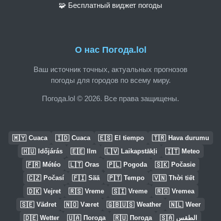
🧩 Бесплатный виджет погоды
О нас Погода.lol
Ваш источник точных, актуальных прогнозов
погоды для городов по всему миру.
Погода.lol © 2026. Все права защищены.
🇲🇾
🇮🇩
🇪🇸
🇹🇷
Cuaca
Cuaca
El tiempo
Hava durumu
🇭🇺
🇪🇪
🇱🇻
🇮🇹
Időjárás
Ilm
Laikapstākļi
Meteo
🇫🇷
🇱🇹
🇵🇱
🇸🇰
Météo
Oras
Pogoda
Počasie
🇨🇿
🇫🇮
🇵🇹
🇻🇳
Počasí
Sää
Tempo
Thời tiết
🇩🇰
🇷🇸
🇸🇮
🇷🇴
Vejret
Vreme
Vreme
Vremea
🇸🇪
🇳🇴
🇬🇧🇺🇸
🇳🇱
Vädret
Været
Weather
Weer
🇩🇪
🇺🇦
🇷🇺
🇸🇦
Wetter
Погода
Погода
الطقس