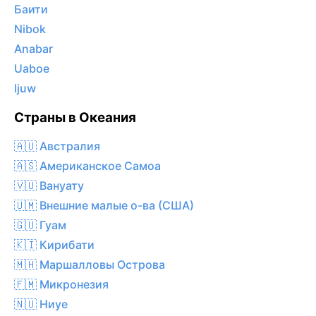
Баити
Nibok
Anabar
Uaboe
Ijuw
Страны в Океания
🇦🇺 Австралия
🇦🇸 Американское Самоа
🇻🇺 Вануату
🇺🇲 Внешние малые о-ва (США)
🇬🇺 Гуам
🇰🇮 Кирибати
🇲🇭 Маршалловы Острова
🇫🇲 Микронезия
🇳🇺 Ниуе