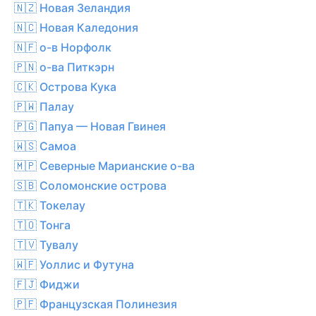
🇳🇿 Новая Зеландия
🇳🇨 Новая Каледония
🇳🇫 о-в Норфолк
🇵🇳 о-ва Питкэрн
🇨🇰 Острова Кука
🇵🇼 Палау
🇵🇬 Папуа — Новая Гвинея
🇼🇸 Самоа
🇲🇵 Северные Марианские о-ва
🇸🇧 Соломонские острова
🇹🇰 Токелау
🇹🇴 Тонга
🇹🇻 Тувалу
🇼🇫 Уоллис и Футуна
🇫🇯 Фиджи
🇵🇫 Французская Полинезия