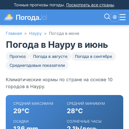
Точные прогнозы погоды
.
Посмотреть все страны
.
☰
Погода.
lol
🌐
Главная
>
Науру
>
Погода в июне
Погода в Науру в июнь
Прогноз
Погода в августе
Погода в сентябре
Среднегодовые показатели
Климатические нормы по стране на основе 10
городов в Науру.
СРЕДНИЙ МАКСИМУМ
СРЕДНИЙ МИНИМУМ
29°C
28°C
ОСАДКИ
СОЛНЕЧНЫЕ ЧАСЫ
136 mm
2.1h/день