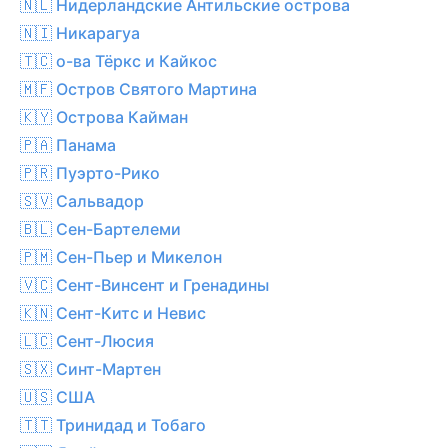
🇳🇱 Нидерландские Антильские острова
🇳🇮 Никарагуа
🇹🇨 о-ва Тёркс и Кайкос
🇲🇫 Остров Святого Мартина
🇰🇾 Острова Кайман
🇵🇦 Панама
🇵🇷 Пуэрто-Рико
🇸🇻 Сальвадор
🇧🇱 Сен-Бартелеми
🇵🇲 Сен-Пьер и Микелон
🇻🇨 Сент-Винсент и Гренадины
🇰🇳 Сент-Китс и Невис
🇱🇨 Сент-Люсия
🇸🇽 Синт-Мартен
🇺🇸 США
🇹🇹 Тринидад и Тобаго