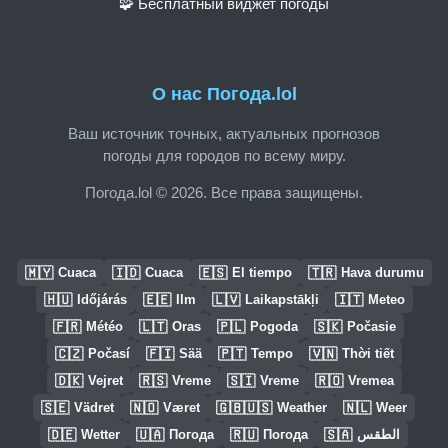
🧩 Бесплатный виджет погоды
О нас Погода.lol
Ваш источник точных, актуальных прогнозов
погоды для городов по всему миру.
Погода.lol © 2026. Все права защищены.
🇲🇾
🇮🇩
🇪🇸
🇹🇷
Cuaca
Cuaca
El tiempo
Hava durumu
🇭🇺
🇪🇪
🇱🇻
🇮🇹
Időjárás
Ilm
Laikapstākļi
Meteo
🇫🇷
🇱🇹
🇵🇱
🇸🇰
Météo
Oras
Pogoda
Počasie
🇨🇿
🇫🇮
🇵🇹
🇻🇳
Počasí
Sää
Tempo
Thời tiết
🇩🇰
🇷🇸
🇸🇮
🇷🇴
Vejret
Vreme
Vreme
Vremea
🇸🇪
🇳🇴
🇬🇧🇺🇸
🇳🇱
Vädret
Været
Weather
Weer
🇩🇪
🇺🇦
🇷🇺
🇸🇦
Wetter
Погода
Погода
الطقس