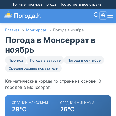
Точные прогнозы погоды
.
Посмотреть все страны
.
☰
Погода.
lol
🌐
Главная
>
Монсеррат
>
Погода в ноябре
Погода в Монсеррат в
ноябрь
Прогноз
Погода в августе
Погода в сентябре
Среднегодовые показатели
Климатические нормы по стране на основе 10
городов в Монсеррат.
СРЕДНИЙ МАКСИМУМ
СРЕДНИЙ МИНИМУМ
28°C
26°C