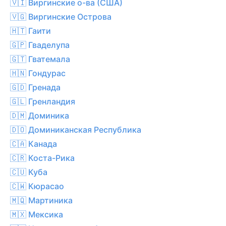
🇻🇮 Виргинские о-ва (США)
🇻🇬 Виргинские Острова
🇭🇹 Гаити
🇬🇵 Гваделупа
🇬🇹 Гватемала
🇭🇳 Гондурас
🇬🇩 Гренада
🇬🇱 Гренландия
🇩🇲 Доминика
🇩🇴 Доминиканская Республика
🇨🇦 Канада
🇨🇷 Коста-Рика
🇨🇺 Куба
🇨🇼 Кюрасао
🇲🇶 Мартиника
🇲🇽 Мексика