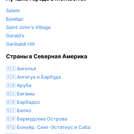
Salem
Брейдс
Saint John's Village
Gerald's
Garibaldi Hill
Страны в Северная Америка
🇦🇮 Ангилья
🇦🇬 Антигуа и Барбуда
🇦🇼 Аруба
🇧🇸 Багамы
🇧🇧 Барбадос
🇧🇿 Белиз
🇧🇲 Бермудские Острова
🇧🇶 Бонэйр, Синт-Эстатиус и Саба