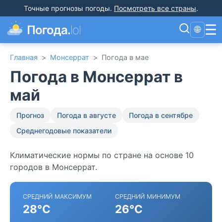
Точные прогнозы погоды
.
Посмотреть все страны
.
☰
Погода.
lol
🌐
Главная
>
Монсеррат
>
Погода в мае
Погода в Монсеррат в
май
Прогноз
Погода в августе
Погода в сентябре
Среднегодовые показатели
Климатические нормы по стране на основе 10
городов в Монсеррат.
СРЕДНИЙ МАКСИМУМ
СРЕДНИЙ МИНИМУМ
28°C
26°C