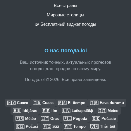
Все страны
Мировые столицы
🧩 Бесплатный виджет погоды
О нас Погода.lol
Ваш источник точных, актуальных прогнозов
погоды для городов по всему миру.
Погода.lol © 2026. Все права защищены.
🇲🇾
🇮🇩
🇪🇸
🇹🇷
Cuaca
Cuaca
El tiempo
Hava durumu
🇭🇺
🇪🇪
🇱🇻
🇮🇹
Időjárás
Ilm
Laikapstākļi
Meteo
🇫🇷
🇱🇹
🇵🇱
🇸🇰
Météo
Oras
Pogoda
Počasie
🇨🇿
🇫🇮
🇵🇹
🇻🇳
Počasí
Sää
Tempo
Thời tiết