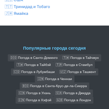
🇹🇹 Тринидад и Тобаго
🇯🇲 Ямайка
Популярные города сегодня
🇩🇴 Погода в Санто-Доминго
🇹🇼 Погода в Тайчжун
🇹🇼 Погода в Тайбэй
🇹🇷 Погода в Стамбул
🇨🇩 Погода в Лубумбаши
🇺🇿 Погода в Ташкент
🇮🇳 Погода в Ченнаи
🇧🇴 Погода в Санта-Крус-де-ла-Сиерра
🇨🇳 Погода в Ухань
🇸🇦 Погода в Джидда
🇨🇳 Погода в Хэфэй
🇬🇧 Погода в Лондон