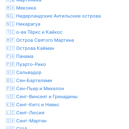
🇲🇽 Мексика
🇳🇱 Нидерландские Антильские острова
🇳🇮 Никарагуа
🇹🇨 о-ва Тёркс и Кайкос
🇲🇫 Остров Святого Мартина
🇰🇾 Острова Кайман
🇵🇦 Панама
🇵🇷 Пуэрто-Рико
🇸🇻 Сальвадор
🇧🇱 Сен-Бартелеми
🇵🇲 Сен-Пьер и Микелон
🇻🇨 Сент-Винсент и Гренадины
🇰🇳 Сент-Китс и Невис
🇱🇨 Сент-Люсия
🇸🇽 Синт-Мартен
🇺🇸 США