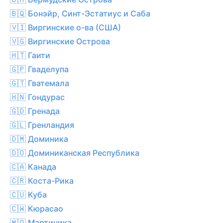
🇧🇶 Бонэйр, Синт-Эстатиус и Саба
🇻🇮 Виргинские о-ва (США)
🇻🇬 Виргинские Острова
🇭🇹 Гаити
🇬🇵 Гваделупа
🇬🇹 Гватемала
🇭🇳 Гондурас
🇬🇩 Гренада
🇬🇱 Гренландия
🇩🇲 Доминика
🇩🇴 Доминиканская Республика
🇨🇦 Канада
🇨🇷 Коста-Рика
🇨🇺 Куба
🇨🇼 Кюрасао
🇲🇶 Мартиника