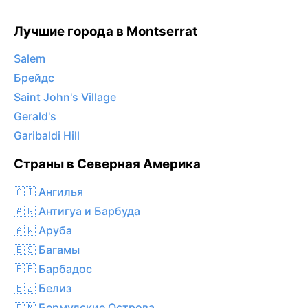
Лучшие города в Montserrat
Salem
Брейдс
Saint John's Village
Gerald's
Garibaldi Hill
Страны в Северная Америка
🇦🇮 Ангилья
🇦🇬 Антигуа и Барбуда
🇦🇼 Аруба
🇧🇸 Багамы
🇧🇧 Барбадос
🇧🇿 Белиз
🇧🇲 Бермудские Острова