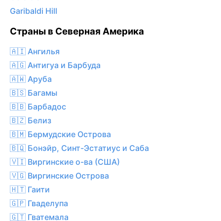
Garibaldi Hill
Страны в Северная Америка
🇦🇮 Ангилья
🇦🇬 Антигуа и Барбуда
🇦🇼 Аруба
🇧🇸 Багамы
🇧🇧 Барбадос
🇧🇿 Белиз
🇧🇲 Бермудские Острова
🇧🇶 Бонэйр, Синт-Эстатиус и Саба
🇻🇮 Виргинские о-ва (США)
🇻🇬 Виргинские Острова
🇭🇹 Гаити
🇬🇵 Гваделупа
🇬🇹 Гватемала