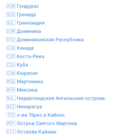
🇭🇳 Гондурас
🇬🇩 Гренада
🇬🇱 Гренландия
🇩🇲 Доминика
🇩🇴 Доминиканская Республика
🇨🇦 Канада
🇨🇷 Коста-Рика
🇨🇺 Куба
🇨🇼 Кюрасао
🇲🇶 Мартиника
🇲🇽 Мексика
🇳🇱 Нидерландские Антильские острова
🇳🇮 Никарагуа
🇹🇨 о-ва Тёркс и Кайкос
🇲🇫 Остров Святого Мартина
🇰🇾 Острова Кайман