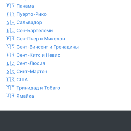
🇵🇦 Панама
🇵🇷 Пуэрто-Рико
🇸🇻 Сальвадор
🇧🇱 Сен-Бартелеми
🇵🇲 Сен-Пьер и Микелон
🇻🇨 Сент-Винсент и Гренадины
🇰🇳 Сент-Китс и Невис
🇱🇨 Сент-Люсия
🇸🇽 Синт-Мартен
🇺🇸 США
🇹🇹 Тринидад и Тобаго
🇯🇲 Ямайка