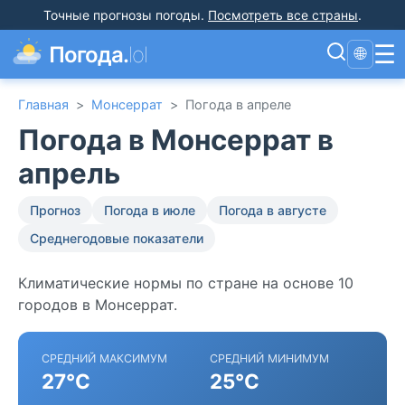
Точные прогнозы погоды
.
Посмотреть все страны
.
☰
Погода.
lol
🌐
Главная
>
Монсеррат
>
Погода в апреле
Погода в Монсеррат в
апрель
Прогноз
Погода в июле
Погода в августе
Среднегодовые показатели
Климатические нормы по стране на основе 10
городов в Монсеррат.
СРЕДНИЙ МАКСИМУМ
СРЕДНИЙ МИНИМУМ
27°C
25°C