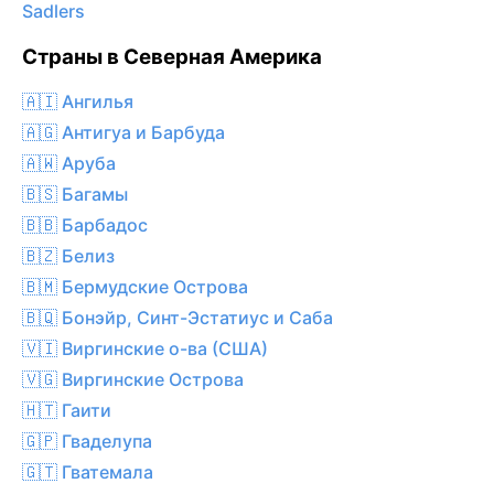
Sadlers
Страны в Северная Америка
🇦🇮 Ангилья
🇦🇬 Антигуа и Барбуда
🇦🇼 Аруба
🇧🇸 Багамы
🇧🇧 Барбадос
🇧🇿 Белиз
🇧🇲 Бермудские Острова
🇧🇶 Бонэйр, Синт-Эстатиус и Саба
🇻🇮 Виргинские о-ва (США)
🇻🇬 Виргинские Острова
🇭🇹 Гаити
🇬🇵 Гваделупа
🇬🇹 Гватемала