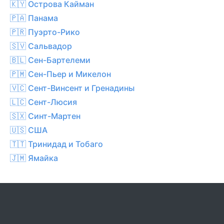
🇰🇾 Острова Кайман
🇵🇦 Панама
🇵🇷 Пуэрто-Рико
🇸🇻 Сальвадор
🇧🇱 Сен-Бартелеми
🇵🇲 Сен-Пьер и Микелон
🇻🇨 Сент-Винсент и Гренадины
🇱🇨 Сент-Люсия
🇸🇽 Синт-Мартен
🇺🇸 США
🇹🇹 Тринидад и Тобаго
🇯🇲 Ямайка