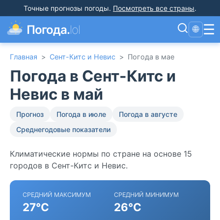
Точные прогнозы погоды
.
Посмотреть все страны
.
☰
Погода.
lol
🌐
Главная
>
Сент-Китс и Невис
>
Погода в мае
Погода в Сент-Китс и
Невис в май
Прогноз
Погода в июле
Погода в августе
Среднегодовые показатели
Климатические нормы по стране на основе 15
городов в Сент-Китс и Невис.
СРЕДНИЙ МАКСИМУМ
СРЕДНИЙ МИНИМУМ
27°C
26°C