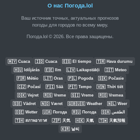
О нас Погода.lol
Ваш источник точных, актуальных прогнозов
погоды для городов по всему миру.
Погода.lol © 2026. Все права защищены.
🇲🇾
🇮🇩
🇪🇸
🇹🇷
Cuaca
Cuaca
El tiempo
Hava durumu
🇭🇺
🇪🇪
🇱🇻
🇮🇹
Időjárás
Ilm
Laikapstākļi
Meteo
🇫🇷
🇱🇹
🇵🇱
🇸🇰
Météo
Oras
Pogoda
Počasie
🇨🇿
🇫🇮
🇵🇹
🇻🇳
Počasí
Sää
Tempo
Thời tiết
🇩🇰
🇷🇸
🇸🇮
🇷🇴
Vejret
Vreme
Vreme
Vremea
🇸🇪
🇳🇴
🇬🇧🇺🇸
🇳🇱
Vädret
Været
Weather
Weer
🇩🇪
🇺🇦
🇷🇺
🇸🇦
Wetter
Погода
Погода
الطقس
🇹🇭
🇯🇵
🇭🇰
🇹🇼
สภาพอากาศ
天気
天氣
天氣預報
🇰🇷
날씨