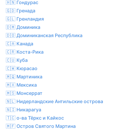
🇭🇳 Гондурас
🇬🇩 Гренада
🇬🇱 Гренландия
🇩🇲 Доминика
🇩🇴 Доминиканская Республика
🇨🇦 Канада
🇨🇷 Коста-Рика
🇨🇺 Куба
🇨🇼 Кюрасао
🇲🇶 Мартиника
🇲🇽 Мексика
🇲🇸 Монсеррат
🇳🇱 Нидерландские Антильские острова
🇳🇮 Никарагуа
🇹🇨 о-ва Тёркс и Кайкос
🇲🇫 Остров Святого Мартина