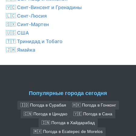
🇻🇨 Сент-Винсент и Гренадины
🇱🇨 Сент-Люсия
🇸🇽 Синт-Мартен
🇺🇸 США
🇹🇹 Тринидад и Тобаго
🇯🇲 Ямайка
Популярные города сегодня
🇮🇩 Погода в Сурабая
🇭🇰 Погода в Гонконг
🇨🇳 Погода в Циндао
🇾🇪 Погода в Сана
🇮🇳 Погода в Хайдарабад
🇲🇽 Погода в Ecatepec de Morelos