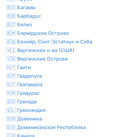
🇧🇸 Багамы
🇧🇧 Барбадос
🇧🇿 Белиз
🇧🇲 Бермудские Острова
🇧🇶 Бонэйр, Синт-Эстатиус и Саба
🇻🇮 Виргинские о-ва (США)
🇻🇬 Виргинские Острова
🇭🇹 Гаити
🇬🇵 Гваделупа
🇬🇹 Гватемала
🇭🇳 Гондурас
🇬🇩 Гренада
🇬🇱 Гренландия
🇩🇲 Доминика
🇩🇴 Доминиканская Республика
🇨🇦 Канада