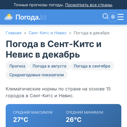
Точные прогнозы погоды
.
Посмотреть все страны
.
☰
Погода.
lol
🌐
Главная
>
Сент-Китс и Невис
>
Погода в декабре
Погода в Сент-Китс и
Невис в декабрь
Прогноз
Погода в августе
Погода в сентябре
Среднегодовые показатели
Климатические нормы по стране на основе 15
городов в Сент-Китс и Невис.
СРЕДНИЙ МАКСИМУМ
СРЕДНИЙ МИНИМУМ
27°C
26°C