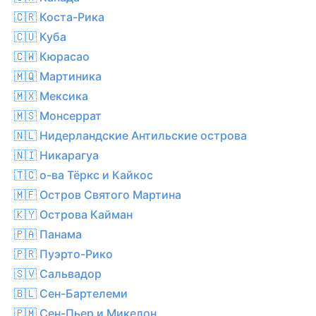
🇨🇷 Коста-Рика
🇨🇺 Куба
🇨🇼 Кюрасао
🇲🇶 Мартиника
🇲🇽 Мексика
🇲🇸 Монсеррат
🇳🇱 Нидерландские Антильские острова
🇳🇮 Никарагуа
🇹🇨 о-ва Тёркс и Кайкос
🇲🇫 Остров Святого Мартина
🇰🇾 Острова Кайман
🇵🇦 Панама
🇵🇷 Пуэрто-Рико
🇸🇻 Сальвадор
🇧🇱 Сен-Бартелеми
🇵🇲 Сен-Пьер и Микелон