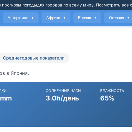
 прогнозы погоды
для городов по всему миру
.
Посмотреть все 
Антарктида
Африка
Европа
Океания
▼
▼
▼
▼
ь
Среднегодовые показатели
ов в Япония.
ДКИ
СОЛНЕЧНЫЕ ЧАСЫ
ВЛАЖНОСТЬ
 mm
3.0h/день
65%