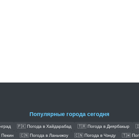
Популярные города сегодня
нград
🇵🇰 Погода в Хайдарабад
🇹🇷 Погода в Диярбакыр

в Пекин
🇨🇳 Погода в Ланьчжоу
🇨🇳 Погода в Чэнду
🇹🇼 По