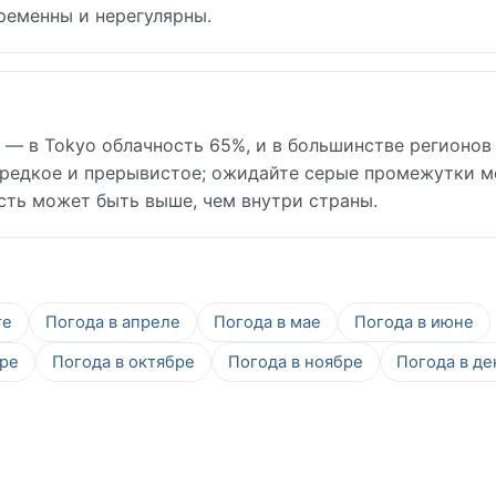
ременны и нерегулярны.
а — в Tokyo облачность 65%, и в большинстве регионов
 редкое и прерывистое; ожидайте серые промежутки 
сть может быть выше, чем внутри страны.
те
Погода в апреле
Погода в мае
Погода в июне
бре
Погода в октябре
Погода в ноябре
Погода в де