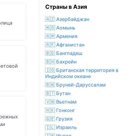
Страны в Азия
🇦🇿 Азербайджан
олица
🇲🇴 Аомынь
🇦🇲 Армения
🇦🇫 Афганистан
🇧🇩 Бангладеш
🇧🇭 Бахрейн
ветовой
🇮🇴 Британская территория в
Индийском океане
🇧🇳 Бруней-Даруссалам
🇧🇹 Бутан
🇻🇳 Вьетнам
🇭🇰 Гонконг
брежных
🇬🇪 Грузия
ми
🇮🇱 Израиль
🇮🇳 Индия