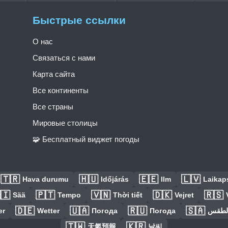
Быстрые ссылки
О нас
Связаться с нами
Карта сайта
Все континенты
Все страны
Мировые столицы
🧩 Бесплатный виджет погоды
🇹🇷
🇭🇺
🇪🇪
🇱🇻
Hava durumu
Időjárás
Ilm
Laikaps
🇮
🇵🇹
🇻🇳
🇩🇰
🇷🇸
Sää
Tempo
Thời tiết
Vejret
🇩🇪
🇺🇦
🇷🇺
🇸🇦
er
Wetter
Погода
Погода
الطق
🇹🇼
🇰🇷
天氣預報
날씨