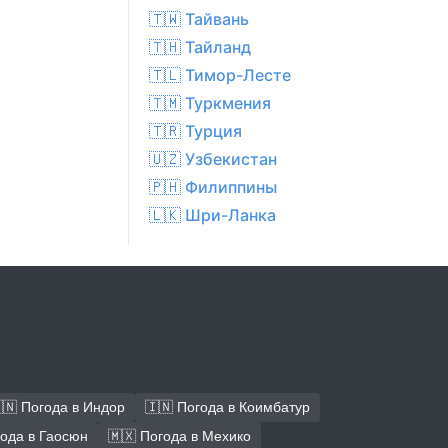
🇹🇼 Тайвань
🇹🇭 Тайланд
🇹🇱 Тимор-Лесте
🇹🇲 Туркмения
🇹🇷 Турция
🇺🇿 Узбекистан
🇵🇭 Филиппины
🇱🇰 Шри-Ланка
🇳 Погода в Индор
🇮🇳 Погода в Коимбатур
года в Гаосюн
🇲🇽 Погода в Мехико