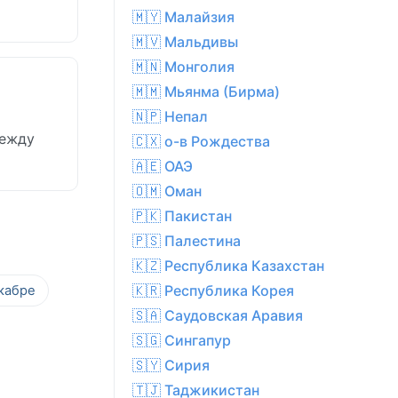
🇲🇾 Малайзия
🇲🇻 Мальдивы
🇲🇳 Монголия
🇲🇲 Мьянма (Бирма)
🇳🇵 Непал
между
🇨🇽 о-в Рождества
🇦🇪 ОАЭ
🇴🇲 Оман
🇵🇰 Пакистан
🇵🇸 Палестина
🇰🇿 Республика Казахстан
🇰🇷 Республика Корея
кабре
🇸🇦 Саудовская Аравия
🇸🇬 Сингапур
🇸🇾 Сирия
🇹🇯 Таджикистан