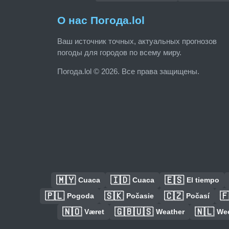
О нас Погода.lol
Ваш источник точных, актуальных прогнозов
погоды для городов по всему миру.
Погода.lol © 2026. Все права защищены.
🇲🇾
🇮🇩
🇪🇸
Cuaca
Cuaca
El tiempo
🇵🇱
🇸🇰
🇨🇿

Pogoda
Počasie
Počasí
🇳🇴
🇬🇧🇺🇸
🇳🇱
Været
Weather
We