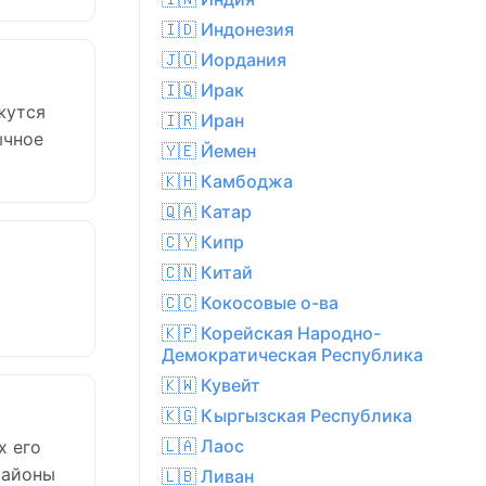
🇮🇩 Индонезия
🇯🇴 Иордания
🇮🇶 Ирак
жутся
🇮🇷 Иран
ычное
🇾🇪 Йемен
🇰🇭 Камбоджа
🇶🇦 Катар
🇨🇾 Кипр
🇨🇳 Китай
🇨🇨 Кокосовые о-ва
🇰🇵 Корейская Народно-
Демократическая Республика
🇰🇼 Кувейт
🇰🇬 Кыргызская Республика
🇱🇦 Лаос
х его
районы
🇱🇧 Ливан