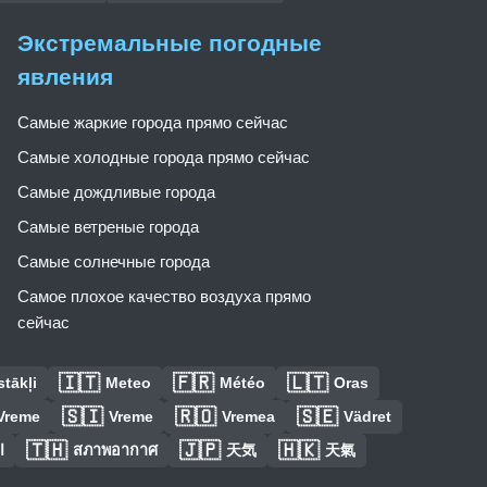
Экстремальные погодные
явления
Самые жаркие города прямо сейчас
Самые холодные города прямо сейчас
Самые дождливые города
Самые ветреные города
Самые солнечные города
Самое плохое качество воздуха прямо
сейчас
🇮🇹
🇫🇷
🇱🇹
tākļi
Meteo
Météo
Oras
🇸🇮
🇷🇴
🇸🇪
Vreme
Vreme
Vremea
Vädret
🇹🇭
🇯🇵
🇭🇰
ا
สภาพอากาศ
天気
天氣