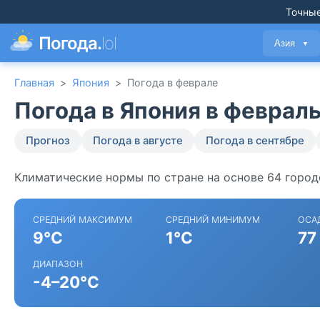
Точные
Погода.
lol
Азия
▼
Главная
>
Япония
>
Погода в феврале
Погода в Япония в феврал
Прогноз
Погода в августе
Погода в сентябре
Климатические нормы по стране на основе 64 город
СРЕДНИЙ МАКСИМУМ
СРЕДНИЙ МИНИМУМ
ОСА
9°C
1°C
77
ДИАПАЗОН
-4–20°C