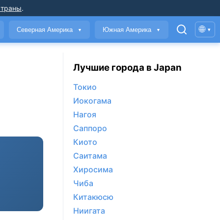
страны
.
🌐
Северная Америка
Южная Америка
▾
▼
▼
Лучшие города в Japan
Токио
Иокогама
Нагоя
Саппоро
Киото
Саитама
Хиросима
Чиба
Китакюсю
Ниигата