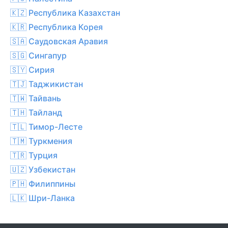
🇰🇿 Республика Казахстан
🇰🇷 Республика Корея
🇸🇦 Саудовская Аравия
🇸🇬 Сингапур
🇸🇾 Сирия
🇹🇯 Таджикистан
🇹🇼 Тайвань
🇹🇭 Тайланд
🇹🇱 Тимор-Лесте
🇹🇲 Туркмения
🇹🇷 Турция
🇺🇿 Узбекистан
🇵🇭 Филиппины
🇱🇰 Шри-Ланка