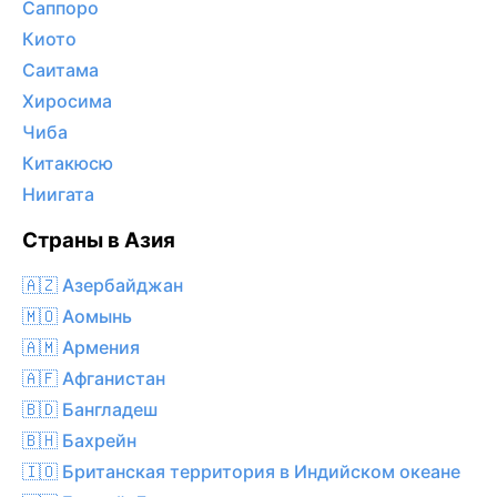
Саппоро
Киото
Саитама
Хиросима
Чиба
Китакюсю
Ниигата
Страны в Азия
🇦🇿 Азербайджан
🇲🇴 Аомынь
🇦🇲 Армения
🇦🇫 Афганистан
🇧🇩 Бангладеш
🇧🇭 Бахрейн
🇮🇴 Британская территория в Индийском океане