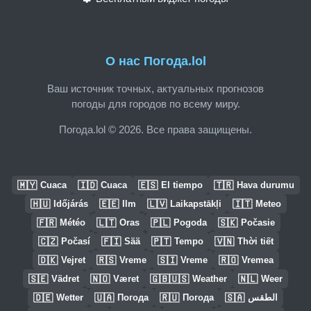
О нас Погода.lol
Ваш источник точных, актуальных прогнозов
погоды для городов по всему миру.
Погода.lol © 2026. Все права защищены.
🇲🇾
🇮🇩
🇪🇸
🇹🇷
Cuaca
Cuaca
El tiempo
Hava durumu
🇭🇺
🇪🇪
🇱🇻
🇮🇹
Időjárás
Ilm
Laikapstākļi
Meteo
🇫🇷
🇱🇹
🇵🇱
🇸🇰
Météo
Oras
Pogoda
Počasie
🇨🇿
🇫🇮
🇵🇹
🇻🇳
Počasí
Sää
Tempo
Thời tiết
🇩🇰
🇷🇸
🇸🇮
🇷🇴
Vejret
Vreme
Vreme
Vremea
🇸🇪
🇳🇴
🇬🇧🇺🇸
🇳🇱
Vädret
Været
Weather
Weer
🇩🇪
🇺🇦
🇷🇺
🇸🇦
Wetter
Погода
Погода
الطقس