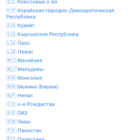
🇨🇨 Кокосовые о-ва
🇰🇵 Корейская Народно-Демократическая
Республика
🇰🇼 Кувейт
🇰🇬 Кыргызская Республика
🇱🇦 Лаос
🇱🇧 Ливан
🇲🇾 Малайзия
🇲🇻 Мальдивы
🇲🇳 Монголия
🇲🇲 Мьянма (Бирма)
🇳🇵 Непал
🇨🇽 о-в Рождества
🇦🇪 ОАЭ
🇴🇲 Оман
🇵🇰 Пакистан
🇵🇸 Палестина