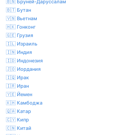
🇧🇳 Бруней-Даруссалам
🇧🇹 Бутан
🇻🇳 Вьетнам
🇭🇰 Гонконг
🇬🇪 Грузия
🇮🇱 Израиль
🇮🇳 Индия
🇮🇩 Индонезия
🇯🇴 Иордания
🇮🇶 Ирак
🇮🇷 Иран
🇾🇪 Йемен
🇰🇭 Камбоджа
🇶🇦 Катар
🇨🇾 Кипр
🇨🇳 Китай