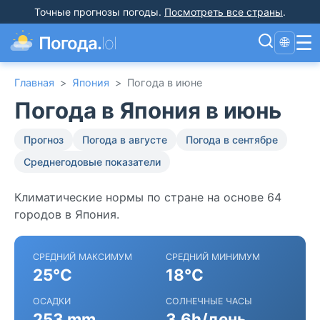
Точные прогнозы погоды
.
Посмотреть все страны
.
☰
Погода.
lol
🌐
Главная
>
Япония
>
Погода в июне
Погода в Япония в июнь
Прогноз
Погода в августе
Погода в сентябре
Среднегодовые показатели
Климатические нормы по стране на основе 64
городов в Япония.
СРЕДНИЙ МАКСИМУМ
СРЕДНИЙ МИНИМУМ
25°C
18°C
ОСАДКИ
СОЛНЕЧНЫЕ ЧАСЫ
253 mm
3.6h/день