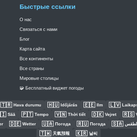
Быстрые ссылки
О нас
Связаться с нами
Блог
Карта сайта
Все континенты
Все страны
Мировые столицы
🧩 Бесплатный виджет погоды
🇹🇷
🇭🇺
🇪🇪
🇱🇻
Hava durumu
Időjárás
Ilm
Laikaps
🇮
🇵🇹
🇻🇳
🇩🇰
🇷🇸
Sää
Tempo
Thời tiết
Vejret
🇩🇪
🇺🇦
🇷🇺
🇸🇦
er
Wetter
Погода
Погода
الطق
🇹🇼
🇰🇷
天氣預報
날씨