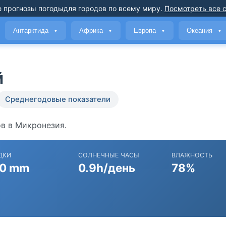
 прогнозы погоды
для городов по всему миру
.
Посмотреть все 
Антарктида
Африка
Европа
Океания
▼
▼
▼
▼
й
Среднегодовые показатели
ов в Микронезия.
ДКИ
СОЛНЕЧНЫЕ ЧАСЫ
ВЛАЖНОСТЬ
0 mm
0.9h/день
78%