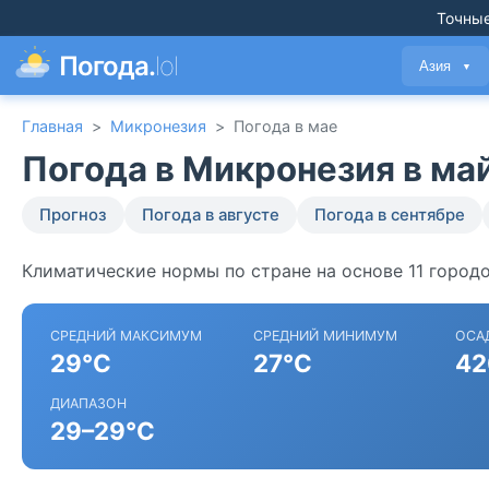
Точные
Погода.
lol
Азия
▼
Главная
>
Микронезия
>
Погода в мае
Погода в Микронезия в ма
Прогноз
Погода в августе
Погода в сентябре
Климатические нормы по стране на основе 11 город
СРЕДНИЙ МАКСИМУМ
СРЕДНИЙ МИНИМУМ
ОСА
29°C
27°C
42
ДИАПАЗОН
29–29°C