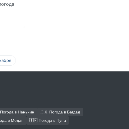
погода
кабре
 Погода в Наньнин
🇮🇶 Погода в Багдад
года в Медан
🇮🇳 Погода в Пуна