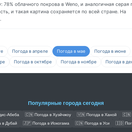
 78% облачного покрова в Weno, и аналогичная серая 
ть, и такая картина сохраняется по всей стране. На
.
те
Погода в апреле
Погода в мае
Погода в июне
бре
Погода в октябре
Погода в ноябре
Погода в де
Популярные города сегодня
дис-Абеба
🇨🇳 Погода в Хуэйчжоу
🇻🇳 Погода в Ханой
🇨🇳
а в Дубай
🇯🇵 Погода в Иокогама
🇨🇳 Погода в Уси
🇮🇩 По