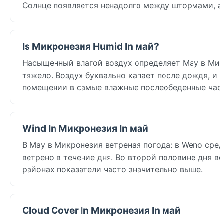
Солнце появляется ненадолго между штормами, а
Is Микронезия Humid In май?
Насыщенный влагой воздух определяет May в Мик
тяжело. Воздух буквально капает после дождя, и
помещении в самые влажные послеобеденные ча
Wind In Микронезия In май
В May в Микронезия ветреная погода: в Weno сре
ветрено в течение дня. Во второй половине дня 
районах показатели часто значительно выше.
Cloud Cover In Микронезия In май