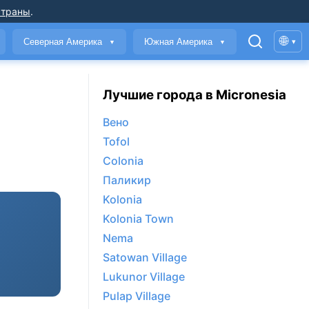
страны
.
🌐
Северная Америка
Южная Америка
▾
▼
▼
Лучшие города в Micronesia
Вено
Tofol
Colonia
Паликир
Kolonia
Kolonia Town
Nema
Satowan Village
Lukunor Village
Pulap Village