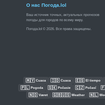
О нас Погода.lol
Ваш источник точных, актуальных прогнозов
погоды для городов по всему миру.
Погода.lol © 2026. Все права защищены.
🇲🇾
🇮🇩
🇪🇸
Cuaca
Cuaca
El tiempo
🇵🇱
🇸🇰
🇨🇿

Pogoda
Počasie
Počasí
🇳🇴
🇬🇧🇺🇸
🇳🇱
Været
Weather
We