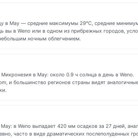
у в May — средние максимумы 29°C, средние минимум
ь вы в Weno или в одном из прибрежных городов, усл
 небольшим ночным облегчением.
Микронезия в May: около 0.9 ч солнца в день в Weno.
 pm, и большинство регионов страны видят аналогичны
ки.
May: в Weno выпадает 420 мм осадков за 27 дней, ана
евно, часто в виде драматических послеполуденных гро