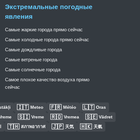
Экстремальные погодные
явления
Самые жаркие города прямо сейчас
Самые холодные города прямо сейчас
Самые дождливые города
Самые ветреные города
Самые солнечные города
Самое плохое качество воздуха прямо
сейчас
🇮🇹
🇫🇷
🇱🇹
tākļi
Meteo
Météo
Oras
🇸🇮
🇷🇴
🇸🇪
Vreme
Vreme
Vremea
Vädret
🇹🇭
🇯🇵
🇭🇰
ا
สภาพอากาศ
天気
天氣