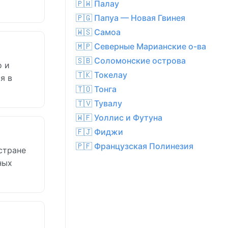
🇵🇼 Палау
🇵🇬 Папуа — Новая Гвинея
🇼🇸 Самоа
🇲🇵 Северные Марианские о-ва
🇸🇧 Соломонские острова
о и
🇹🇰 Токелау
я в
🇹🇴 Тонга
🇹🇻 Тувалу
🇼🇫 Уоллис и Футуна
🇫🇯 Фиджи
🇵🇫 Французская Полинезия
стране
ных