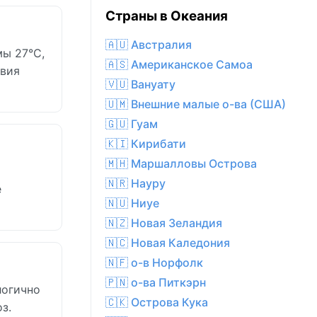
Страны в Океания
🇦🇺 Австралия
ы 27°C,
🇦🇸 Американское Самоа
овия
🇻🇺 Вануату
🇺🇲 Внешние малые о-ва (США)
🇬🇺 Гуам
🇰🇮 Кирибати
🇲🇭 Маршалловы Острова
🇳🇷 Науру
е
🇳🇺 Ниуе
🇳🇿 Новая Зеландия
🇳🇨 Новая Каледония
🇳🇫 о-в Норфолк
🇵🇳 о-ва Питкэрн
логично
🇨🇰 Острова Кука
з.