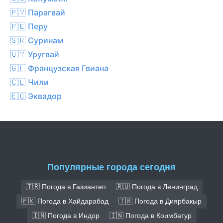
🇵🇾 Парагвай
🇵🇪 Перу
🇸🇷 Суринам
🇺🇾 Уругвай
🇬🇫 Французская Гвиана
🇨🇱 Чили
🇪🇨 Эквадор
Популярные города сегодня
🇹🇷 Погода в Газиантеп
🇷🇺 Погода в Ленинград
🇵🇰 Погода в Хайдарабад
🇹🇷 Погода в Диярбакыр
🇮🇳 Погода в Индор
🇮🇳 Погода в Коимбатур