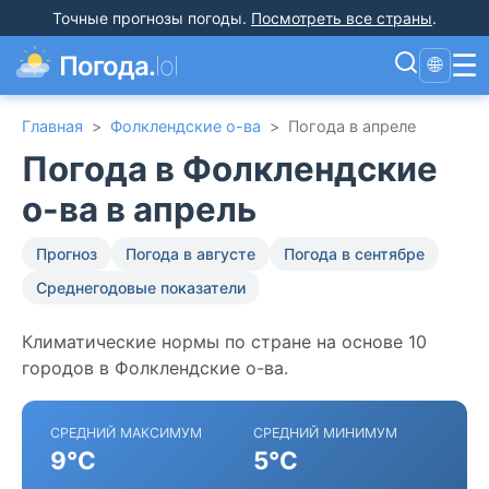
Точные прогнозы погоды
.
Посмотреть все страны
.
☰
Погода.
lol
🌐
Главная
>
Фолклендские о-ва
>
Погода в апреле
Погода в Фолклендские
о-ва в апрель
Прогноз
Погода в августе
Погода в сентябре
Среднегодовые показатели
Климатические нормы по стране на основе 10
городов в Фолклендские о-ва.
СРЕДНИЙ МАКСИМУМ
СРЕДНИЙ МИНИМУМ
9°C
5°C