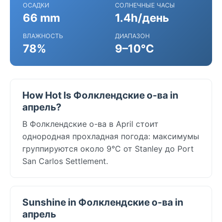
ОСАДКИ
СОЛНЕЧНЫЕ ЧАСЫ
66 mm
1.4h/день
ВЛАЖНОСТЬ
ДИАПАЗОН
78%
9–10°C
How Hot Is Фолклендские о-ва in
апрель?
В Фолклендские о-ва в April стоит
однородная прохладная погода: максимумы
группируются около 9°C от Stanley до Port
San Carlos Settlement.
Sunshine in Фолклендские о-ва in
апрель