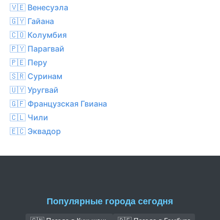
🇻🇪 Венесуэла
🇬🇾 Гайана
🇨🇴 Колумбия
🇵🇾 Парагвай
🇵🇪 Перу
🇸🇷 Суринам
🇺🇾 Уругвай
🇬🇫 Французская Гвиана
🇨🇱 Чили
🇪🇨 Эквадор
Популярные города сегодня