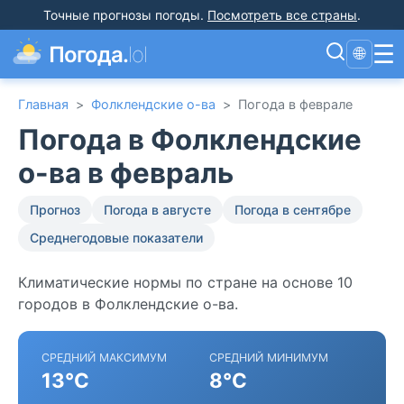
Точные прогнозы погоды
.
Посмотреть все страны
.
☰
Погода.
lol
🌐
Главная
>
Фолклендские о-ва
>
Погода в феврале
Погода в Фолклендские
о-ва в февраль
Прогноз
Погода в августе
Погода в сентябре
Среднегодовые показатели
Климатические нормы по стране на основе 10
городов в Фолклендские о-ва.
СРЕДНИЙ МАКСИМУМ
СРЕДНИЙ МИНИМУМ
13°C
8°C