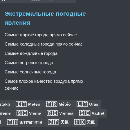
Экстремальные погодные
явления
Самые жаркие города прямо сейчас
Самые холодные города прямо сейчас
Самые дождливые города
Самые ветреные города
Самые солнечные города
Самое плохое качество воздуха прямо
сейчас
🇮🇹
🇫🇷
🇱🇹
tākļi
Meteo
Météo
Oras
🇸🇮
🇷🇴
🇸🇪
Vreme
Vreme
Vremea
Vädret
🇹🇭
🇯🇵
🇭🇰
ا
สภาพอากาศ
天気
天氣