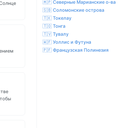
🇲🇵 Северные Марианские о-ва
 Солнце
🇸🇧 Соломонские острова
🇹🇰 Токелау
🇹🇴 Тонга
🇹🇻 Тувалу
🇼🇫 Уоллис и Футуна
🇵🇫 Французская Полинезия
чением
стве
чтобы