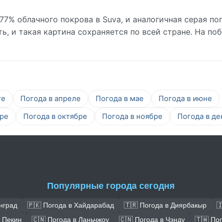
77% облачного покрова в Suva, и аналогичная серая по
, и такая картина сохраняется по всей стране. На по
те
Погода в апреле
Погода в мае
Погода в июне
бре
Погода в октябре
Погода в ноябре
Погода в де
Популярные города сегодня
нград
🇵🇰 Погода в Хайдарабад
🇹🇷 Погода в Диярбакыр

в Пекин
🇨🇳 Погода в Ланьчжоу
🇨🇳 Погода в Чэнду
🇹🇼 По