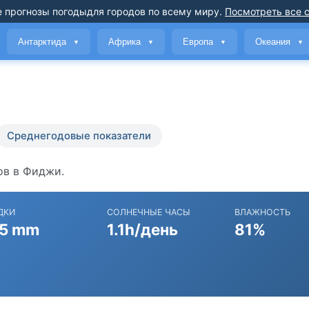
 прогнозы погоды
для городов по всему миру
.
Посмотреть все 
Антарктида
Африка
Европа
Океания
▼
▼
▼
▼
Среднегодовые показатели
ов в Фиджи.
ДКИ
СОЛНЕЧНЫЕ ЧАСЫ
ВЛАЖНОСТЬ
5 mm
1.1h/день
81%