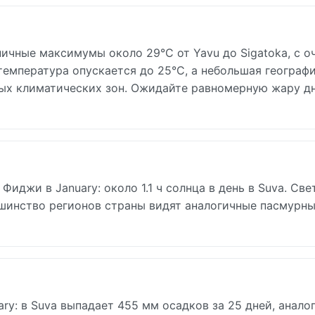
ичные максимумы около 29°C от Yavu до Sigatoka, с о
емпература опускается до 25°C, а небольшая географ
ных климатических зон. Ожидайте равномерную жару д
иджи в January: около 1.1 ч солнца в день в Suva. Св
льшинство регионов страны видят аналогичные пасмурн
y: в Suva выпадает 455 мм осадков за 25 дней, анало