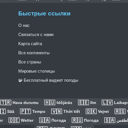
Быстрые ссылки
О нас
Связаться с нами
Карта сайта
Все континенты
Все страны
Мировые столицы
🧩 Бесплатный виджет погоды
🇹🇷
🇭🇺
🇪🇪
🇱🇻
Hava durumu
Időjárás
Ilm
Laikaps
🇮
🇵🇹
🇻🇳
🇩🇰
🇷🇸
Sää
Tempo
Thời tiết
Vejret
🇩🇪
🇺🇦
🇷🇺
🇸🇦
er
Wetter
Погода
Погода
الطق