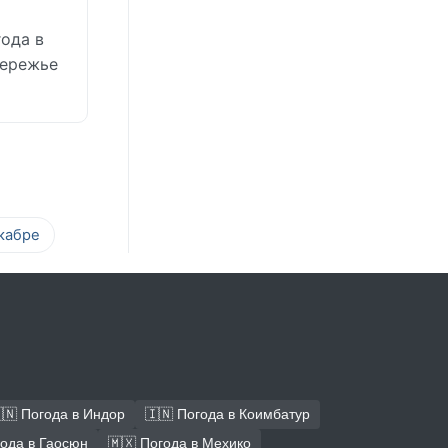
года в
бережье
кабре
🇳 Погода в Индор
🇮🇳 Погода в Коимбатур
года в Гаосюн
🇲🇽 Погода в Мехико