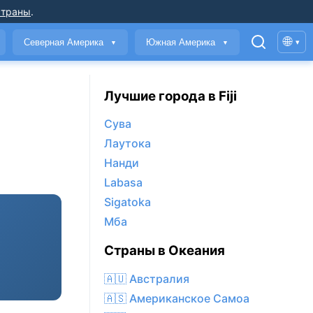
страны
.
🌐
Северная Америка
Южная Америка
▾
▼
▼
Лучшие города в Fiji
Сува
Лаутока
Нанди
Labasa
Sigatoka
Мба
Страны в Океания
🇦🇺 Австралия
🇦🇸 Американское Самоа