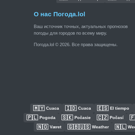
О нас Погода.lol
Ваш источник точных, актуальных прогнозов
погоды для городов по всему миру.
Погода.lol © 2026. Все права защищены.
🇲🇾
🇮🇩
🇪🇸
Cuaca
Cuaca
El tiempo
🇵🇱
🇸🇰
🇨🇿

Pogoda
Počasie
Počasí
🇳🇴
🇬🇧🇺🇸
🇳🇱
Været
Weather
We