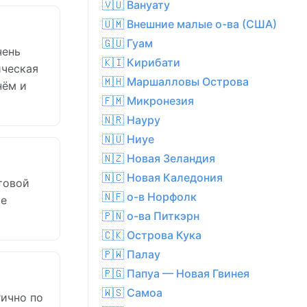
🇻🇺 Вануату
🇺🇲 Внешние малые о-ва (США)
🇬🇺 Гуам
чень
🇰🇮 Кирибати
ическая
🇲🇭 Маршалловы Острова
нём и
🇫🇲 Микронезия
🇳🇷 Науру
🇳🇺 Ниуе
🇳🇿 Новая Зеландия
🇳🇨 Новая Каледония
етовой
🇳🇫 о-в Норфолк
ые
🇵🇳 о-ва Питкэрн
🇨🇰 Острова Кука
🇵🇼 Палау
🇵🇬 Папуа — Новая Гвинея
🇼🇸 Самоа
гично по