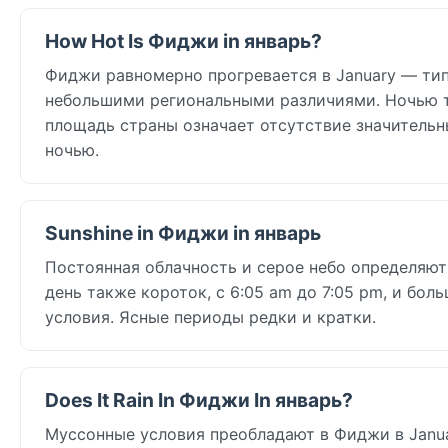
How Hot Is Фиджи in январь?
Фиджи равномерно прогревается в January — тип
небольшими региональными различиями. Ночью т
площадь страны означает отсутствие значитель
ночью.
Sunshine in Фиджи in январь
Постоянная облачность и серое небо определяют Ф
день также короток, с 6:05 am до 7:05 pm, и бо
условия. Ясные периоды редки и кратки.
Does It Rain In Фиджи In январь?
Муссонные условия преобладают в Фиджи в Januar