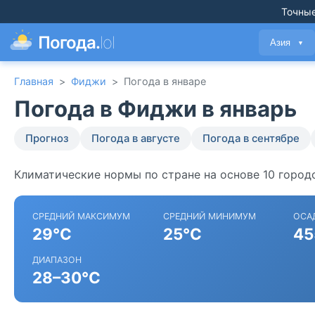
Точные
Погода.
lol
Азия
▼
Главная
>
Фиджи
>
Погода в январе
Погода в Фиджи в январь
Прогноз
Погода в августе
Погода в сентябре
Климатические нормы по стране на основе 10 город
СРЕДНИЙ МАКСИМУМ
СРЕДНИЙ МИНИМУМ
ОСА
29°C
25°C
45
ДИАПАЗОН
28–30°C