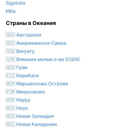
Sigatoka
Мба
Страны в Океания
🇦🇺 Австралия
🇦🇸 Американское Самоа
🇻🇺 Вануату
🇺🇲 Внешние малые о-ва (США)
🇬🇺 Гуам
🇰🇮 Кирибати
🇲🇭 Маршалловы Острова
🇫🇲 Микронезия
🇳🇷 Науру
🇳🇺 Ниуе
🇳🇿 Новая Зеландия
🇳🇨 Новая Каледония