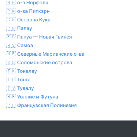
🇳🇫 о-в Норфолк
🇵🇳 о-ва Питкэрн
🇨🇰 Острова Кука
🇵🇼 Палау
🇵🇬 Папуа — Новая Гвинея
🇼🇸 Самоа
🇲🇵 Северные Марианские о-ва
🇸🇧 Соломонские острова
🇹🇰 Токелау
🇹🇴 Тонга
🇹🇻 Тувалу
🇼🇫 Уоллис и Футуна
🇵🇫 Французская Полинезия