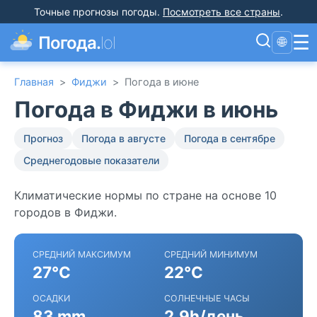
Точные прогнозы погоды
.
Посмотреть все страны
.
☰
Погода.
lol
🌐
Главная
>
Фиджи
>
Погода в июне
Погода в Фиджи в июнь
Прогноз
Погода в августе
Погода в сентябре
Среднегодовые показатели
Климатические нормы по стране на основе 10
городов в Фиджи.
СРЕДНИЙ МАКСИМУМ
СРЕДНИЙ МИНИМУМ
27°C
22°C
ОСАДКИ
СОЛНЕЧНЫЕ ЧАСЫ
83 mm
2.9h/день