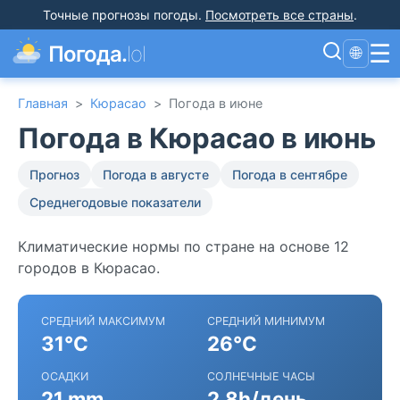
Точные прогнозы погоды
.
Посмотреть все страны
.
☰
Погода.
lol
🌐
Главная
>
Кюрасао
>
Погода в июне
Погода в Кюрасао в июнь
Прогноз
Погода в августе
Погода в сентябре
Среднегодовые показатели
Климатические нормы по стране на основе 12
городов в Кюрасао.
СРЕДНИЙ МАКСИМУМ
СРЕДНИЙ МИНИМУМ
31°C
26°C
ОСАДКИ
СОЛНЕЧНЫЕ ЧАСЫ
21 mm
2.8h/день