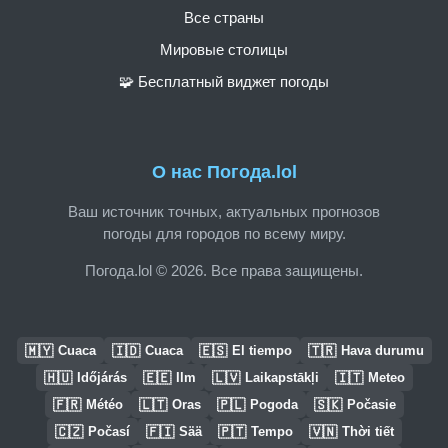
Все страны
Мировые столицы
🧩 Бесплатный виджет погоды
О нас Погода.lol
Ваш источник точных, актуальных прогнозов
погоды для городов по всему миру.
Погода.lol © 2026. Все права защищены.
🇲🇾
🇮🇩
🇪🇸
🇹🇷
Cuaca
Cuaca
El tiempo
Hava durumu
🇭🇺
🇪🇪
🇱🇻
🇮🇹
Időjárás
Ilm
Laikapstākļi
Meteo
🇫🇷
🇱🇹
🇵🇱
🇸🇰
Météo
Oras
Pogoda
Počasie
🇨🇿
🇫🇮
🇵🇹
🇻🇳
Počasí
Sää
Tempo
Thời tiết