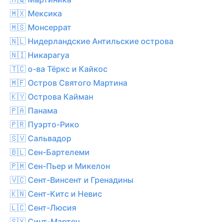
🇲🇽 Мексика
🇲🇸 Монсеррат
🇳🇱 Нидерландские Антильские острова
🇳🇮 Никарагуа
🇹🇨 о-ва Тёркс и Кайкос
🇲🇫 Остров Святого Мартина
🇰🇾 Острова Кайман
🇵🇦 Панама
🇵🇷 Пуэрто-Рико
🇸🇻 Сальвадор
🇧🇱 Сен-Бартелеми
🇵🇲 Сен-Пьер и Микелон
🇻🇨 Сент-Винсент и Гренадины
🇰🇳 Сент-Китс и Невис
🇱🇨 Сент-Люсия
🇸🇽 Синт-Мартен