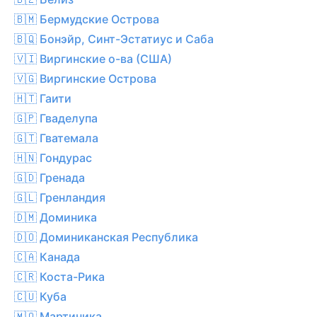
🇧🇲 Бермудские Острова
🇧🇶 Бонэйр, Синт-Эстатиус и Саба
🇻🇮 Виргинские о-ва (США)
🇻🇬 Виргинские Острова
🇭🇹 Гаити
🇬🇵 Гваделупа
🇬🇹 Гватемала
🇭🇳 Гондурас
🇬🇩 Гренада
🇬🇱 Гренландия
🇩🇲 Доминика
🇩🇴 Доминиканская Республика
🇨🇦 Канада
🇨🇷 Коста-Рика
🇨🇺 Куба
🇲🇶 Мартиника