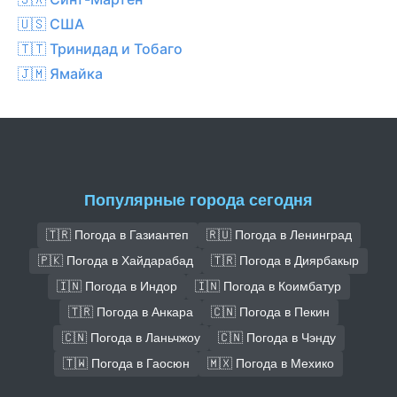
🇺🇸 США
🇹🇹 Тринидад и Тобаго
🇯🇲 Ямайка
Популярные города сегодня
🇹🇷 Погода в Газиантеп
🇷🇺 Погода в Ленинград
🇵🇰 Погода в Хайдарабад
🇹🇷 Погода в Диярбакыр
🇮🇳 Погода в Индор
🇮🇳 Погода в Коимбатур
🇹🇷 Погода в Анкара
🇨🇳 Погода в Пекин
🇨🇳 Погода в Ланьчжоу
🇨🇳 Погода в Чэнду
🇹🇼 Погода в Гаосюн
🇲🇽 Погода в Мехико