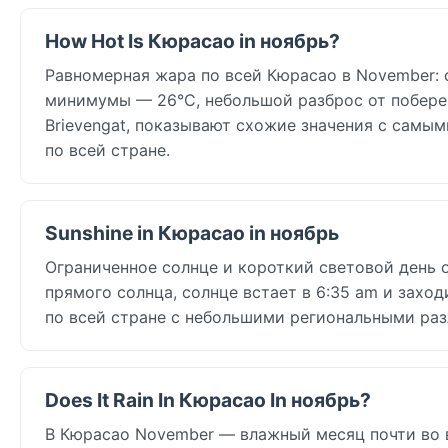
How Hot Is Кюрасао in ноябрь?
Равномерная жара по всей Кюрасао в November: 
минимумы — 26°C, небольшой разброс от побереж
Brievengat, показывают схожие значения с самы
по всей стране.
Sunshine in Кюрасао in ноябрь
Ограниченное солнце и короткий световой день о
прямого солнца, солнце встает в 6:35 am и захо
по всей стране с небольшими региональными раз
Does It Rain In Кюрасао In ноябрь?
В Кюрасао November — влажный месяц почти во вс