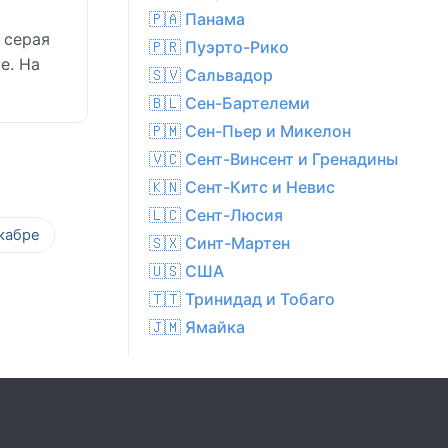
🇵🇦 Панама
 серая
🇵🇷 Пуэрто-Рико
е. На
🇸🇻 Сальвадор
🇧🇱 Сен-Бартелеми
🇵🇲 Сен-Пьер и Микелон
🇻🇨 Сент-Винсент и Гренадины
🇰🇳 Сент-Китс и Невис
🇱🇨 Сент-Люсия
кабре
🇸🇽 Синт-Мартен
🇺🇸 США
🇹🇹 Тринидад и Тобаго
🇯🇲 Ямайка