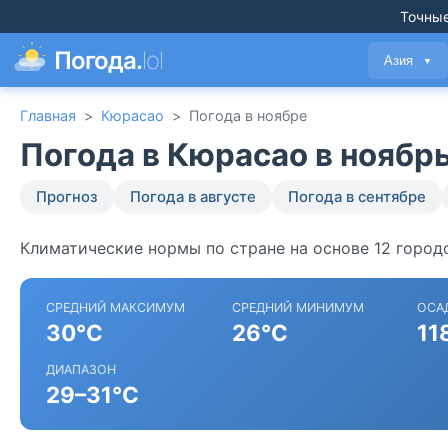
Точные
Погода.
lol
Азия
▼
Главная
>
Кюрасао
>
Погода в ноябре
Погода в Кюрасао в ноябр
Прогноз
Погода в августе
Погода в сентябре
Климатические нормы по стране на основе 12 город
СРЕДНИЙ МАКСИМУМ
СРЕДНИЙ МИНИМУМ
ОСА
30°C
26°C
11
ДИАПАЗОН
29–31°C