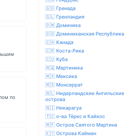
🇬🇩 Гренада
🇬🇱 Гренландия
🇩🇲 Доминика
🇩🇴 Доминиканская Республика
🇨🇦 Канада
🇨🇷 Коста-Рика
ольшим
🇨🇺 Куба
🇲🇶 Мартиника
🇲🇽 Мексика
🇲🇸 Монсеррат
🇳🇱 Нидерландские Антильские
лом по
острова
🇳🇮 Никарагуа
🇹🇨 о-ва Тёркс и Кайкос
🇲🇫 Остров Святого Мартина
🇰🇾 Острова Кайман