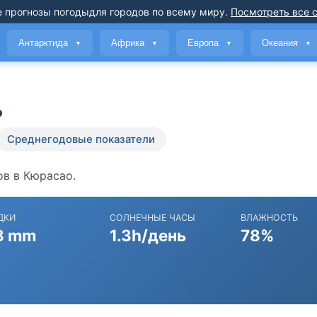
 прогнозы погоды
для городов по всему миру
.
Посмотреть все 
Антарктида
Африка
Европа
Океания
▼
▼
▼
▼
ь
Среднегодовые показатели
ов в Кюрасао.
ДКИ
СОЛНЕЧНЫЕ ЧАСЫ
ВЛАЖНОСТЬ
8 mm
1.3h/день
78%