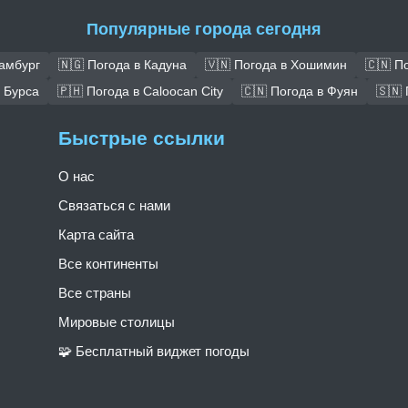
Популярные города сегодня
Гамбург
🇳🇬 Погода в Кадуна
🇻🇳 Погода в Хошимин
🇨🇳 П
в Бурса
🇵🇭 Погода в Caloocan City
🇨🇳 Погода в Фуян
🇸🇳 
Быстрые ссылки
О нас
Связаться с нами
Карта сайта
Все континенты
Все страны
Мировые столицы
🧩 Бесплатный виджет погоды