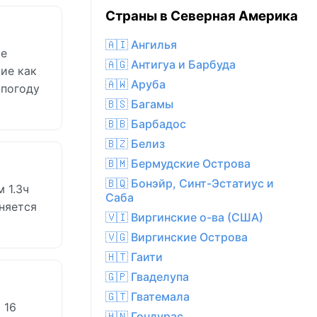
Страны в Северная Америка
🇦🇮 Ангилья
ые
🇦🇬 Антигуа и Барбуда
ие как
🇦🇼 Аруба
 погоду
🇧🇸 Багамы
🇧🇧 Барбадос
🇧🇿 Белиз
🇧🇲 Бермудские Острова
🇧🇶 Бонэйр, Синт-Эстатиус и
 1.3ч
Саба
няется
🇻🇮 Виргинские о-ва (США)
🇻🇬 Виргинские Острова
🇭🇹 Гаити
🇬🇵 Гваделупа
🇬🇹 Гватемала
 16
🇭🇳 Гондурас