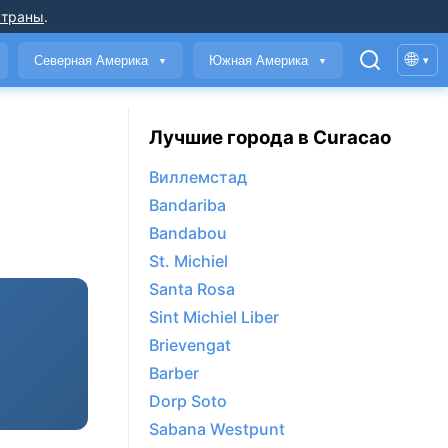
страны
.
🌐
Северная Америка
Южная Америка
▾
▼
▼
Лучшие города в Curacao
Виллемстад
Bandariba
Bandabou
St. Michiel
Santa Rosa
Sint Michiel Liber
Brievengat
Barber
Dorp Soto
Sabana Westpunt