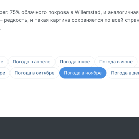
r: 75% облачного покрова в Willemstad, и аналогичная
 редкость, и такая картина сохраняется по всей стран
.
те
Погода в апреле
Погода в мае
Погода в июне
бре
Погода в октябре
Погода в ноябре
Погода в де