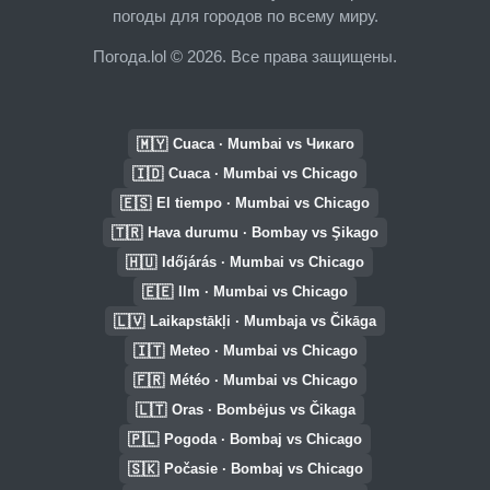
погоды для городов по всему миру.
Погода.lol © 2026. Все права защищены.
🇲🇾
Cuaca · Mumbai vs Чикаго
🇮🇩
Cuaca · Mumbai vs Chicago
🇪🇸
El tiempo · Mumbai vs Chicago
🇹🇷
Hava durumu · Bombay vs Şikago
🇭🇺
Időjárás · Mumbai vs Chicago
🇪🇪
Ilm · Mumbai vs Chicago
🇱🇻
Laikapstākļi · Mumbaja vs Čikāga
🇮🇹
Meteo · Mumbai vs Chicago
🇫🇷
Météo · Mumbai vs Chicago
🇱🇹
Oras · Bombėjus vs Čikaga
🇵🇱
Pogoda · Bombaj vs Chicago
🇸🇰
Počasie · Bombaj vs Chicago