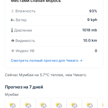
Местами слабая морось
💧 Влажность
93%
9 kph
🌬️ Ветер
1018 mb
🌡️ Давление
10.0 km
👁️ Видимость
☀️ Индекс УФ
0
Смотреть полный прогноз для Чикаго →
Сейчас Мумбаи на 5.7°C теплее, чем Чикаго.
Прогноз на 7 дней
Мумбаи