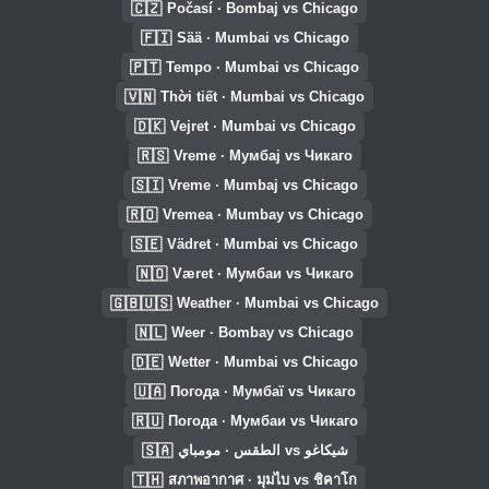
🇨🇿
Počasí · Bombaj vs Chicago
🇫🇮
Sää · Mumbai vs Chicago
🇵🇹
Tempo · Mumbai vs Chicago
🇻🇳
Thời tiết · Mumbai vs Chicago
🇩🇰
Vejret · Mumbai vs Chicago
🇷🇸
Vreme · Мумбај vs Чикаго
🇸🇮
Vreme · Mumbaj vs Chicago
🇷🇴
Vremea · Mumbay vs Chicago
🇸🇪
Vädret · Mumbai vs Chicago
🇳🇴
Været · Мумбаи vs Чикаго
🇬🇧🇺🇸
Weather · Mumbai vs Chicago
🇳🇱
Weer · Bombay vs Chicago
🇩🇪
Wetter · Mumbai vs Chicago
🇺🇦
Погода · Мумбаї vs Чикаго
🇷🇺
Погода · Мумбаи vs Чикаго
🇸🇦
الطقس · مومباي vs شيكاغو
🇹🇭
สภาพอากาศ · มุมไบ vs ชิคาโก