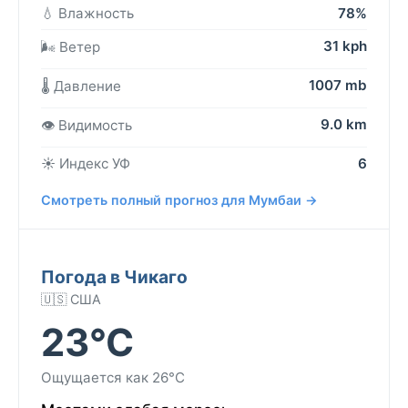
💧 Влажность
78%
31 kph
🌬️ Ветер
1007 mb
🌡️ Давление
9.0 km
👁️ Видимость
☀️ Индекс УФ
6
Смотреть полный прогноз для Мумбаи →
Погода в Чикаго
🇺🇸 США
23°C
Ощущается как 26°C