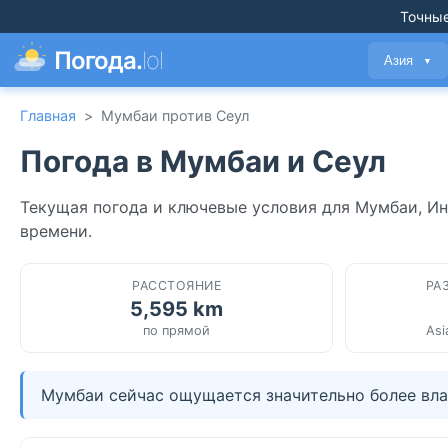
Точные
Погода.
lol
Азия
▼
Главная
>
Мумбаи против Сеул
Погода в Мумбаи и Сеул
Текущая погода и ключевые условия для Мумбаи, Ин
времени.
РАССТОЯНИЕ
РА
5,595 km
по прямой
Asi
Мумбаи сейчас ощущается значительно более вла