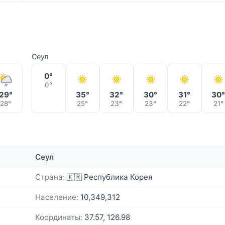
Сеул
0°
0°
29°
35°
32°
30°
31°
30
28°
25°
23°
23°
22°
21°
Сеул
Страна:
🇰🇷 Республика Корея
Население:
10,349,312
Координаты:
37.57, 126.98