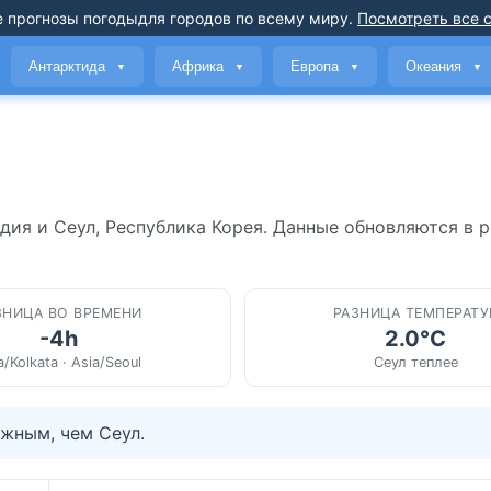
 прогнозы погоды
для городов по всему миру
.
Посмотреть все 
Антарктида
Африка
Европа
Океания
▼
▼
▼
▼
дия и Сеул, Республика Корея. Данные обновляются в 
ЗНИЦА ВО ВРЕМЕНИ
РАЗНИЦА ТЕМПЕРАТУ
-4h
2.0°C
a/Kolkata · Asia/Seoul
Сеул теплее
жным, чем Сеул.