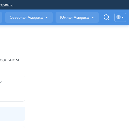
страны
.
🌐
Северная Америка
Южная Америка
▾
▼
▼
реальном
Р