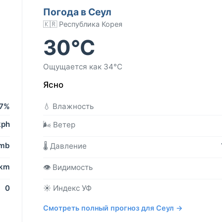
Погода в Сеул
🇰🇷 Республика Корея
30°C
Ощущается как 34°C
Ясно
7%
💧 Влажность
kph
🌬️ Ветер
 mb
🌡️ Давление
 km
👁️ Видимость
0
☀️ Индекс УФ
Смотреть полный прогноз для Сеул →