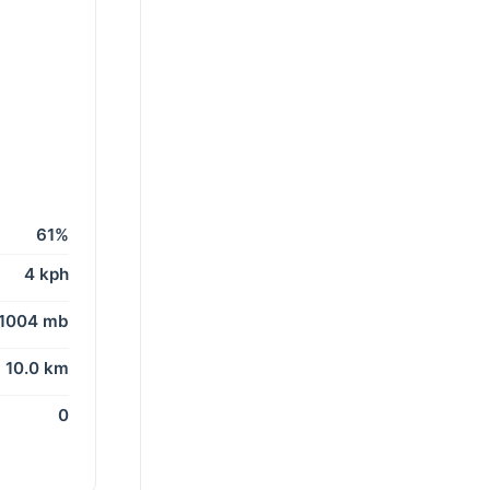
61%
4 kph
1004 mb
10.0 km
0