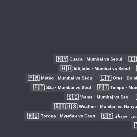
🇲🇾
🇮
Cuaca · Mumbai vs Seoul
🇭🇺
Időjárás · Mumbai vs Szöul
🇫🇷
🇱🇹
Météo · Mumbai vs Séoul
Oras · Bom
🇫🇮
🇵🇹
Sää · Mumbai vs Soul
Tempo · Mum
🇸🇮
Vreme · Mumbaj vs Seul
🇬🇧🇺🇸
Weather · Mumbai vs Hany
🇷🇺
🇸🇦
Погода · Мумбаи vs Сеул
