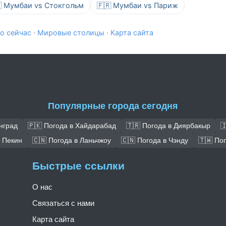
 Мумбаи vs Стокгольм
🇫🇷 Мумбаи vs Париж
о сейчас
·
Мировые столицы
·
Карта сайта
Популярные города сегодня
нград
🇵🇰 Погода в Хайдарабад
🇹🇷 Погода в Диярбакыр

в Пекин
🇨🇳 Погода в Ланьчжоу
🇨🇳 Погода в Чэнду
🇹🇼 По
Быстрые ссылки
О нас
Связаться с нами
Карта сайта