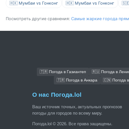
🇭🇰 Мумбаи vs Гонконг
🇭🇰 Мумбаи vs Гонконг
🇸
Посмотреть другие сравнения:
Самые жаркие города прям
🇹🇷 Погода в Газиантеп
🇷🇺 Погода в Лени
🇹🇷 Погода в Анкара
🇨🇳 Погода 
О нас Погода.lol
Ваш источник точных, актуальных прогнозов
погоды для городов по всему миру.
Погода.lol © 2026. Все права защищены.