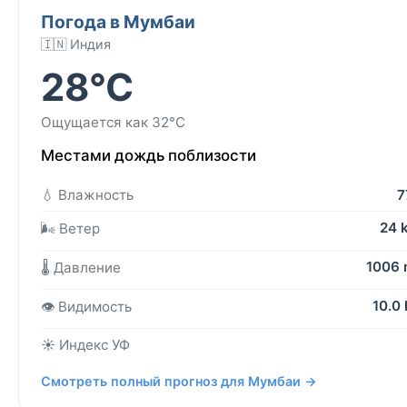
Погода в Мумбаи
🇮🇳 Индия
28°C
Ощущается как 32°C
Местами дождь поблизости
💧 Влажность
7
24 
🌬️ Ветер
1006
🌡️ Давление
10.0
👁️ Видимость
☀️ Индекс УФ
Смотреть полный прогноз для Мумбаи →