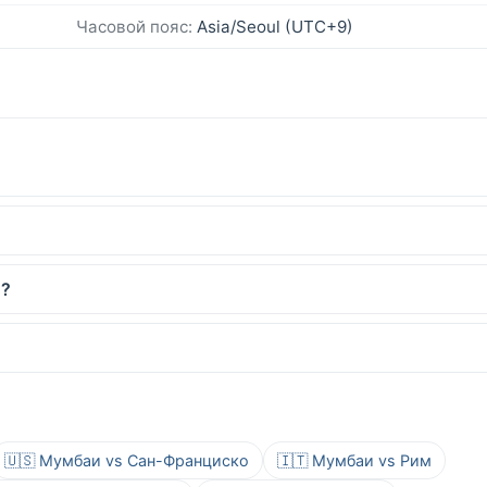
Часовой пояс:
Asia/Seoul (UTC+9)
л?
🇺🇸 Мумбаи vs Сан-Франциско
🇮🇹 Мумбаи vs Рим