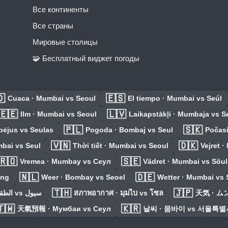
Все континенты
Все страны
Мировые столицы
🧩 Бесплатный виджет погоды

🇪🇸
Cuaca · Mumbai vs Seoul
El tiempo · Mumbai vs Seúl
🇪🇪
🇱🇻
Ilm · Mumbai vs Seoul
Laikapstākļi · Mumbaja vs S
🇵🇱
🇸🇰
bėjus vs Seulas
Pogoda · Bombaj vs Seul
Počasi
🇻🇳
🇩🇰
bai vs Seul
Thời tiết · Mumbai vs Seoul
Vejret 
🇷🇴
🇸🇪
Vremea · Mumbay vs Сеул
Vädret · Mumbai vs Söul
🇳🇱
🇩🇪
ang
Weer · Bombay vs Seoel
Wetter · Mumbai vs 
🇹🇭
🇯🇵
الطقس · مومباي vs سيول
สภาพอากาศ · มุมไบ vs โซล
天気 · 
🇼
🇰🇷
天氣預報 · Мумбаи vs Сеул
날씨 · 뭄바이 vs 서울특별