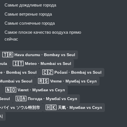
Самые дождливые города
Самые ветреные города
Самые солнечные города
Самое плохое качество воздуха прямо
сейчас
🇹🇷
Hava durumu · Bombay vs Seul
🇮🇹
eula
Meteo · Mumbai vs Seul
🇨🇿
e · Bombaj vs Soul
Počasí · Bombaj vs Soul
🇷🇸
· Mumbai vs Seoul
Vreme · Мумбај vs Сеул
🇳🇴
Været · Мумбаи vs Сеул
🇺🇦
Seoul
Погода · Мумбаї vs Сеул
🇭🇰
ムンバイ vs ソウル特別市
天氣 · Мумбаи vs Сеул
시