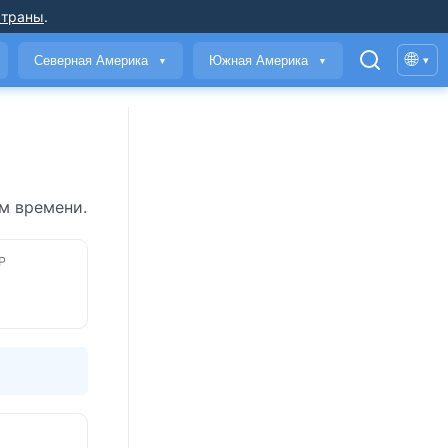
страны
.
🌐
Северная Америка
Южная Америка
▾
▼
▼
м времени.
Р