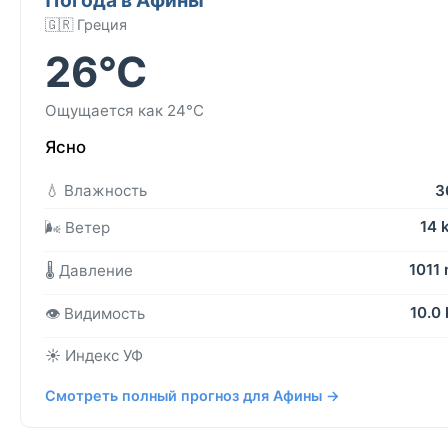
🇬🇷 Греция
26°C
Ощущается как 24°C
Ясно
💧 Влажность
3
14 
🌬️ Ветер
1011
🌡️ Давление
10.0
👁️ Видимость
☀️ Индекс УФ
Смотреть полный прогноз для Афины →