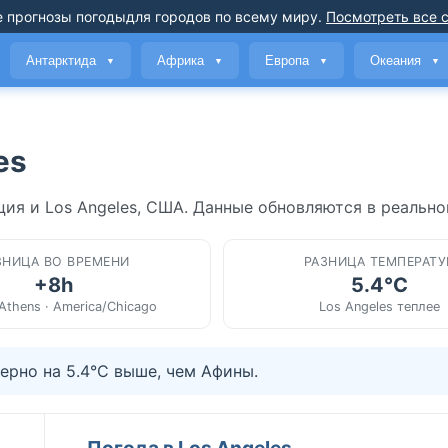
 прогнозы погоды
для городов по всему миру
.
Посмотреть все 
Антарктида
Африка
Европа
Океания
▼
▼
▼
▼
es
ция и Los Angeles, США. Данные обновляются в реально
ЗНИЦА ВО ВРЕМЕНИ
РАЗНИЦА ТЕМПЕРАТУ
+8h
5.4°C
Athens · America/Chicago
Los Angeles теплее
ерно на 5.4°C выше, чем Афины.
Погода в Los Angeles