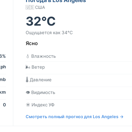
🇺🇸 США
32°C
Ощущается как 34°C
Ясно
6%
💧 Влажность
kph
🌬️ Ветер
 mb
🌡️ Давление
 km
👁️ Видимость
0
☀️ Индекс УФ
Смотреть полный прогноз для Los Angeles →