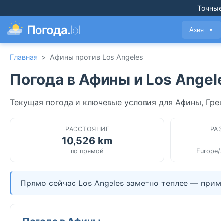
Точные
Погода.
lol
Азия
▼
Главная
>
Афины против Los Angeles
Погода в Афины и Los Angel
Текущая погода и ключевые условия для Афины, Гре
РАССТОЯНИЕ
РА
10,526 km
по прямой
Europe/
Прямо сейчас Los Angeles заметно теплее — прим
Погода в Афины