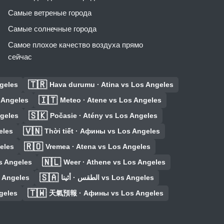
Самые ветреные города
Самые солнечные города
Самое плохое качество воздуха прямо
сейчас
🇹🇷
ngeles
Hava durumu · Atina vs Los Angeles
🇮🇹
s Angeles
Meteo · Atene vs Los Angeles
🇸🇰
ngeles
Počasie · Atény vs Los Angeles
🇻🇳
eles
Thời tiết · Афины vs Los Angeles
🇷🇴
eles
Vremea · Atena vs Los Angeles
🇳🇱
s Angeles
Weer · Athene vs Los Angeles
🇸🇦
 Angeles
الطقس · أثينا vs Los Angeles
🇹🇼
geles
天氣預報 · Афины vs Los Angeles