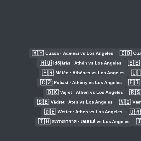
🇲🇾
🇮🇩
Cuaca · Афины vs Los Angeles
Cua
🇭🇺
🇪🇪
Időjárás · Athén vs Los Angeles
🇫🇷
🇱
Météo · Athènes vs Los Angeles
🇨🇿
🇫🇮
Počasí · Athény vs Los Angeles
🇩🇰
🇷
Vejret · Athen vs Los Angeles
🇸🇪
🇳🇴
Vädret · Aten vs Los Angeles
Vær
🇩🇪
🇺🇦
Wetter · Athen vs Los Angeles
🇹🇭

สภาพอากาศ · เอเธนส์ vs Los Angeles