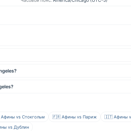
Часовой пояс:
America/Chicago (UTC-5)
ngeles?
geles?
 Афины vs Стокгольм
🇫🇷 Афины vs Париж
🇮🇹 Афины 
ины vs Дублин