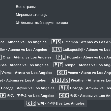
Все страны
Мировые столицы
🧩 Бесплатный виджет погоды
🇪🇸
ca · Athena vs Los Angeles
El tiempo · Atenas vs Los A
🇱🇻
Ilm · Ateena vs Los Angeles
Laikapstākļi · Atēnas vs Lo

🇵🇱
Oras · Atėnai vs Los Angeles
Pogoda · Ateny vs Los A
🇵🇹
Sää · Ateena vs Los Angeles
Tempo · Atenas vs Los Ang

🇸🇮
Vreme · Атина vs Los Angeles
Vreme · Atene vs Los Ang
🇬🇧🇺🇸
et · Афины vs Los Angeles
Weather · Athens vs Lo
🇷🇺
Погода · Афіни vs Los Angeles
Погода · Афины vs Los
🇵
🇭🇰
天気 · アテネ vs Los Angeles
天氣 · Афины vs Los An
🇰🇷
날씨 · 아테네 vs Los Angeles