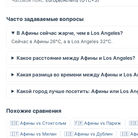
Часовой пояс:
Europe/Athens (UTC+3)
Часто задаваемые вопросы
В Афины сейчас жарче, чем в Los Angeles?
Сейчас в Афины 26°C, а в Los Angeles 32°C.
Какое расстояние между Афины и Los Angeles?
Какая разница во времени между Афины и Los A
Какой город лучше посетить: Афины или Los An
Похожие сравнения
🇸🇪 Афины vs Стокгольм
🇫🇷 Афины vs Париж
🇸
🇮🇹 Афины vs Милан
🇮🇪 Афины vs Дублин
🇮🇪 Аф