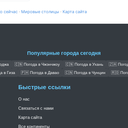
о сейчас
·
Мировые столицы
·
Карта сайта
Популярные города сегодня
арджа
🇨🇳 Погода в Чжэнчжоу
🇨🇳 Погода в Ухань
🇿🇦 Пого
а в Гиза
🇵🇭 Погода в Давао
🇨🇳 Погода в Чунцин
🇷🇴 Пог
Быстрые ссылки
О нас
Связаться с нами
Карта сайта
Все континенты