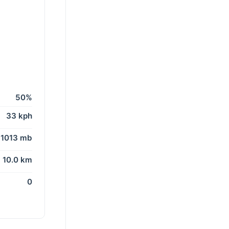
50%
33 kph
1013 mb
10.0 km
0