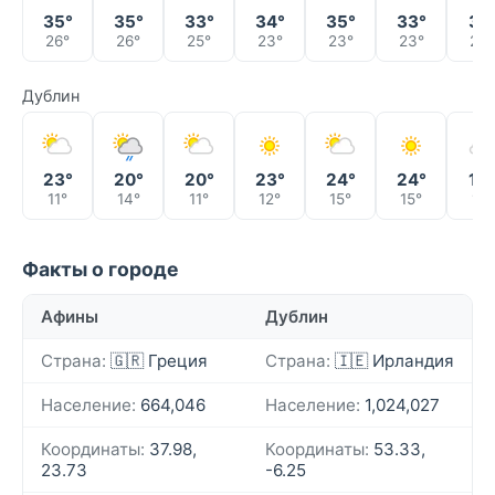
35°
35°
33°
34°
35°
33°
31°
26°
26°
25°
23°
23°
23°
23°
Дублин
23°
20°
20°
23°
24°
24°
19°
11°
14°
11°
12°
15°
15°
11°
Факты о городе
Афины
Дублин
Страна:
🇬🇷 Греция
Страна:
🇮🇪 Ирландия
Население:
664,046
Население:
1,024,027
Координаты:
37.98,
Координаты:
53.33,
23.73
-6.25