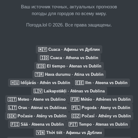
Ваш источник точных, актуальных прогнозов
погоды для городов по всему миру.
Погода.lol © 2026. Все права защищены.
🇲🇾
Cuaca · Афины vs Дублин
🇮🇩
Cuaca · Athena vs Dublin
🇪🇸
El tiempo · Atenas vs Dublín
🇹🇷
Hava durumu · Atina vs Dublin
🇭🇺
🇪🇪
Időjárás · Athén vs Dublin
Ilm · Ateena vs Dublin
🇱🇻
Laikapstākļi · Atēnas vs Dublina
🇮🇹
🇫🇷
Meteo · Atene vs Dublino
Météo · Athènes vs Dublin
🇱🇹
🇵🇱
Oras · Atėnai vs Dublinas
Pogoda · Ateny vs Dublin
🇸🇰
🇨🇿
Počasie · Atény vs Dublin
Počasí · Athény vs Dublin
🇫🇮
🇵🇹
Sää · Ateena vs Dublin
Tempo · Atenas vs Dublin
🇻🇳
Thời tiết · Афины vs Дублин