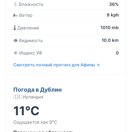
💧 Влажность
36%
9 kph
🌬️ Ветер
1010 mb
🌡️ Давление
10.0 km
👁️ Видимость
☀️ Индекс УФ
0
Смотреть полный прогноз для Афины →
Погода в Дублин
🇮🇪 Ирландия
11°C
Ощущается как 9°C