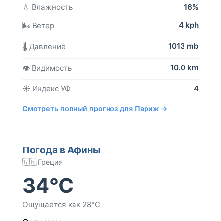
💧 Влажность
16%
4 kph
🌬️ Ветер
1013 mb
🌡️ Давление
10.0 km
👁️ Видимость
☀️ Индекс УФ
4
Смотреть полный прогноз для Париж →
Погода в Афины
🇬🇷 Греция
34°C
Ощущается как 28°C