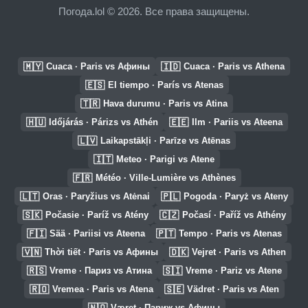
Погода.lol © 2026. Все права защищены.
🇲🇾
🇮🇩
Cuaca · Paris vs Афины
Cuaca · Paris vs Athena
🇪🇸
El tiempo · París vs Atenas
🇹🇷
Hava durumu · Paris vs Atina
🇭🇺
🇪🇪
Időjárás · Párizs vs Athén
Ilm · Pariis vs Ateena
🇱🇻
Laikapstākļi · Parīze vs Atēnas
🇮🇹
Meteo · Parigi vs Atene
🇫🇷
Météo · Ville-Lumière vs Athènes
🇱🇹
🇵🇱
Oras · Paryžius vs Atėnai
Pogoda · Paryż vs Ateny
🇸🇰
🇨🇿
Počasie · Paríž vs Atény
Počasí · Paříž vs Athény
🇫🇮
🇵🇹
Sää · Pariisi vs Ateena
Tempo · Paris vs Atenas
🇻🇳
🇩🇰
Thời tiết · Paris vs Афины
Vejret · Paris vs Athen
🇷🇸
🇸🇮
Vreme · Париз vs Атина
Vreme · Pariz vs Atene
🇷🇴
🇸🇪
Vremea · Paris vs Atena
Vädret · Paris vs Aten
🇳🇴
Været · Париж vs Афины