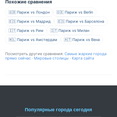
Похожие сравнения
🇬🇧 Париж vs Лондон
🇩🇪 Париж vs Berlin
🇪🇸 Париж vs Мадрид
🇪🇸 Париж vs Барселона
🇮🇹 Париж vs Рим
🇮🇹 Париж vs Милан
🇳🇱 Париж vs Амстердам
🇦🇹 Париж vs Вена
Посмотреть другие сравнения:
Самые жаркие города
прямо сейчас
·
Мировые столицы
·
Карта сайта
Популярные города сегодня