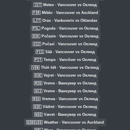
🇮🇹
Meteo · Vancouver vs Окленд
🇫🇷
Météo · Vancouver vs Auckland
🇱🇹
Oras · Vankuveris vs Oklandas
🇵🇱
Pogoda · Vancouver vs Окленд
🇸🇰
Počasie · Vancouver vs Окленд
🇨🇿
Počasí · Vancouver vs Окленд
🇫🇮
Sää · Vancouver vs Окленд
🇵🇹
Tempo · Vancôver vs Окленд
🇻🇳
Thời tiết · Vancouver vs Окленд
🇩🇰
Vejret · Vancouver vs Окленд
🇷🇸
Vreme · Ванкувер vs Окланд
🇸🇮
Vreme · Ванкувер vs Окленд
🇷🇴
Vremea · Vancouver vs Окленд
🇸🇪
Vädret · Vancouver vs Окленд
🇳🇴
Været · Ванкувер vs Окленд
🇬🇧🇺🇸
Weather · Vancouver vs Auckland