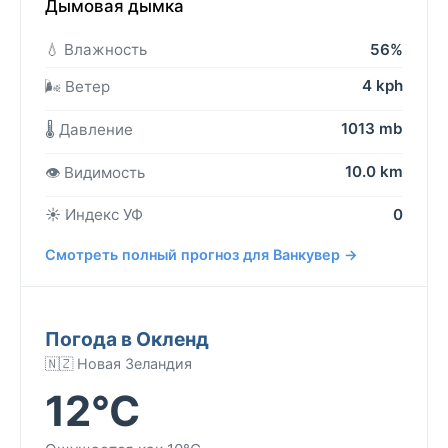
Дымовая дымка
💧 Влажность
56%
4 kph
🌬️ Ветер
1013 mb
🌡️ Давление
10.0 km
👁️ Видимость
☀️ Индекс УФ
0
Смотреть полный прогноз для Ванкувер →
Погода в Окленд
🇳🇿 Новая Зеландия
12°C