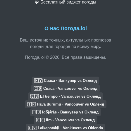
🧩 Бесплатный виджет погоды
О нас Погода.lol
Ваш источник точных, актуальных прогнозов
погоды для городов по всему миру.
Погода.lol © 2026. Все права защищены.
🇲🇾
Cuaca · Ванкувер vs Окленд
🇮🇩
Cuaca · Vancouver vs Окленд
🇪🇸
El tiempo · Vancouver vs Окленд
🇹🇷
Hava durumu · Vancouver vs Окленд
🇭🇺
Időjárás · Ванкувер vs Окленд
🇪🇪
Ilm · Vancouver vs Окленд
🇱🇻
Laikapstākļi · Vankūvera vs Oklenda