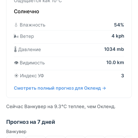
Ощущается как 10°C
Солнечно
💧 Влажность
54%
4 kph
🌬️ Ветер
1034 mb
🌡️ Давление
10.0 km
👁️ Видимость
☀️ Индекс УФ
3
Смотреть полный прогноз для Окленд →
Сейчас Ванкувер на 9.3°C теплее, чем Окленд.
Прогноз на 7 дней
Ванкувер