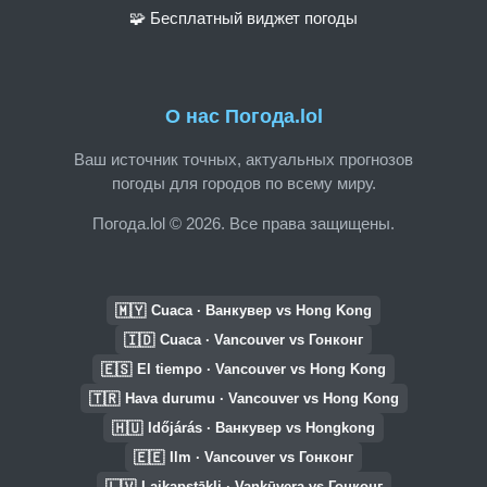
🧩 Бесплатный виджет погоды
О нас Погода.lol
Ваш источник точных, актуальных прогнозов
погоды для городов по всему миру.
Погода.lol © 2026. Все права защищены.
🇲🇾
Cuaca · Ванкувер vs Hong Kong
🇮🇩
Cuaca · Vancouver vs Гонконг
🇪🇸
El tiempo · Vancouver vs Hong Kong
🇹🇷
Hava durumu · Vancouver vs Hong Kong
🇭🇺
Időjárás · Ванкувер vs Hongkong
🇪🇪
Ilm · Vancouver vs Гонконг
🇱🇻
Laikapstākļi · Vankūvera vs Гонконг