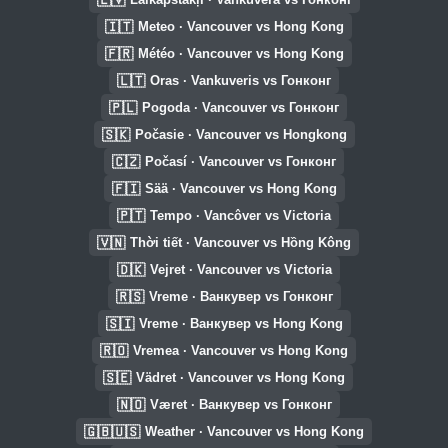
🇮🇹
Meteo · Vancouver vs Hong Kong
🇫🇷
Météo · Vancouver vs Hong Kong
🇱🇹
Oras · Vankuveris vs Гонконг
🇵🇱
Pogoda · Vancouver vs Гонконг
🇸🇰
Počasie · Vancouver vs Hongkong
🇨🇿
Počasí · Vancouver vs Гонконг
🇫🇮
Sää · Vancouver vs Hong Kong
🇵🇹
Tempo · Vancôver vs Victoria
🇻🇳
Thời tiết · Vancouver vs Hồng Kông
🇩🇰
Vejret · Vancouver vs Victoria
🇷🇸
Vreme · Ванкувер vs Гонконг
🇸🇮
Vreme · Ванкувер vs Hong Kong
🇷🇴
Vremea · Vancouver vs Hong Kong
🇸🇪
Vädret · Vancouver vs Hong Kong
🇳🇴
Været · Ванкувер vs Гонконг
🇬🇧🇺🇸
Weather · Vancouver vs Hong Kong