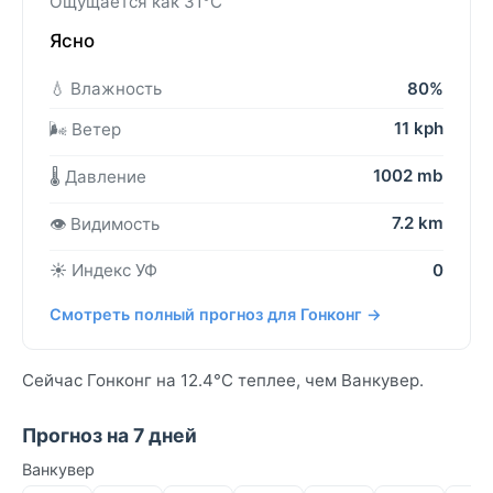
Ощущается как 31°C
Ясно
💧 Влажность
80%
11 kph
🌬️ Ветер
1002 mb
🌡️ Давление
7.2 km
👁️ Видимость
☀️ Индекс УФ
0
Смотреть полный прогноз для Гонконг →
Сейчас Гонконг на 12.4°C теплее, чем Ванкувер.
Прогноз на 7 дней
Ванкувер