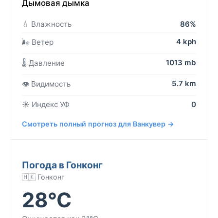
Дымовая дымка
💧 Влажность
86%
4 kph
🌬️ Ветер
1013 mb
🌡️ Давление
5.7 km
👁️ Видимость
☀️ Индекс УФ
0
Смотреть полный прогноз для Ванкувер →
Погода в Гонконг
🇭🇰 Гонконг
28°C